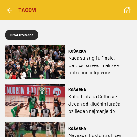
TAGOVI
Brad Stevens
KOŠARKA
Kada su stigli u finale,
Celticsi su već imali sve
potrebne odgovore
KOŠARKA
Katastrofa za Celticse:
Jedan od ključnih igrača
ozlijeđen najmanje do
siječnja
KOŠARKA
Navijač u Bostonu uhićen