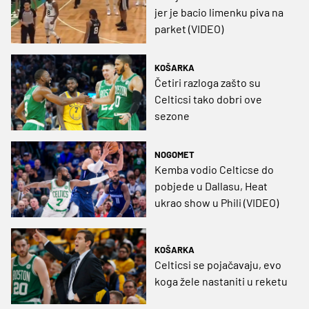
jer je bacio limenku piva na
parket (VIDEO)
KOŠARKA
Četiri razloga zašto su
Celticsi tako dobri ove
sezone
NOGOMET
Kemba vodio Celticse do
pobjede u Dallasu, Heat
ukrao show u Phili (VIDEO)
KOŠARKA
Celticsi se pojačavaju, evo
koga žele nastaniti u reketu