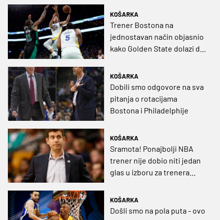
KOŠARKA
Trener Bostona na
jednostavan način objasnio
kako Golden State dolazi do
pobjeda
KOŠARKA
Dobili smo odgovore na sva
pitanja o rotacijama
Bostona i Philadelphije
KOŠARKA
Sramota! Ponajbolji NBA
trener nije dobio niti jedan
glas u izboru za trenera
godine
KOŠARKA
Došli smo na pola puta - ovo