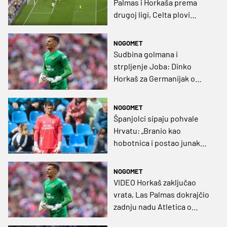
Palmas i Horkaša prema
drugoj ligi, Celta plovi
prema Europi
NOGOMET
Sudbina golmana i
strpljenje Joba: Dinko
Horkaš za Germanijak o
utakmici u kojoj je izbacio
Atletico!
NOGOMET
Španjolci sipaju pohvale
Hrvatu: „Branio kao
hobotnica i postao junak
utakmice”
NOGOMET
VIDEO Horkaš zaključao
vrata, Las Palmas dokrajčio
zadnju nadu Atletica o
naslovu