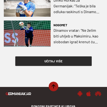
Dinko Horkaš za
Germanijak: "Teška je bila
odluka raskinuti s Dinamom,
ali svatko traži svoj put.
Savjet za Milan? Bacanje na
NOGOMET
glavu"
Dinamov vratar: "Ne želim
biti uhljeb u Maksimiru, kao
slobodan igrač krenut ću
drugim putem"
UČITAJ VIŠE
PONOSNI PARTNER KLUBOVA