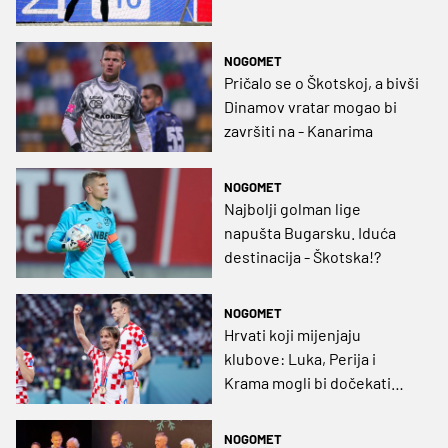
NOGOMET
Pričalo se o Škotskoj, a bivši
Dinamov vratar mogao bi
završiti na - Kanarima
NOGOMET
Najbolji golman lige
napušta Bugarsku. Iduća
destinacija - Škotska!?
NOGOMET
Hrvati koji mijenjaju
klubove: Luka, Perija i
Krama mogli bi dočekati
Euro na novim adresama
NOGOMET