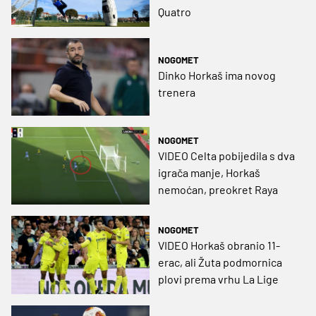
Quatro
NOGOMET
Dinko Horkaš ima novog
trenera
NOGOMET
VIDEO Celta pobijedila s dva
igrača manje, Horkaš
nemoćan, preokret Raya
NOGOMET
VIDEO Horkaš obranio 11-
erac, ali Žuta podmornica
plovi prema vrhu La Lige