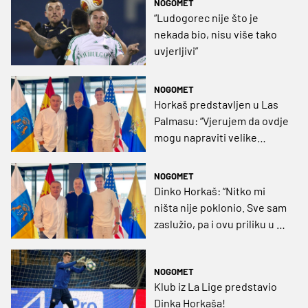
NOGOMET
“Ludogorec nije što je
nekada bio, nisu više tako
uvjerljivi”
NOGOMET
Horkaš predstavljen u Las
Palmasu: “Vjerujem da ovdje
mogu napraviti velike
stvari”
NOGOMET
Dinko Horkaš: “Nitko mi
ništa nije poklonio. Sve sam
zaslužio, pa i ovu priliku u La
Ligi”
NOGOMET
Klub iz La Lige predstavio
Dinka Horkaša!