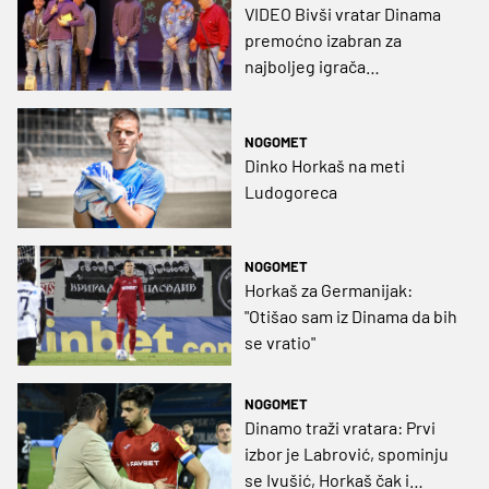
VIDEO Bivši vratar Dinama
premoćno izabran za
najboljeg igrača
Lokomotiva uz ovacije
prepune dvorane
NOGOMET
Dinko Horkaš na meti
Ludogoreca
NOGOMET
Horkaš za Germanijak:
"Otišao sam iz Dinama da bih
se vratio"
NOGOMET
Dinamo traži vratara: Prvi
izbor je Labrović, spominju
se Ivušić, Horkaš čak i