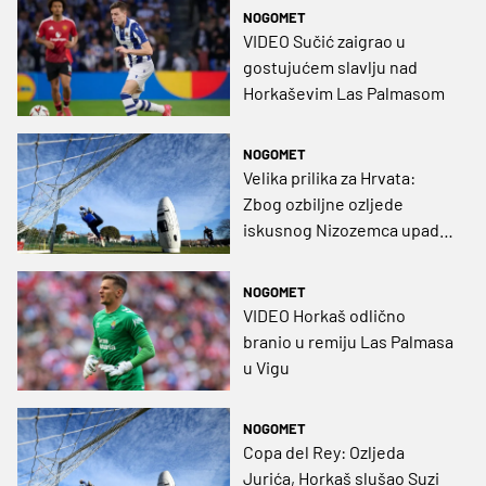
NOGOMET
VIDEO Sučić zaigrao u
gostujućem slavlju nad
Horkaševim Las Palmasom
NOGOMET
Velika prilika za Hrvata:
Zbog ozbiljne ozljede
iskusnog Nizozemca upada
u prvih 11. Možda čak do
kraja sezone!
NOGOMET
VIDEO Horkaš odlično
branio u remiju Las Palmasa
u Vigu
NOGOMET
Copa del Rey: Ozljeda
Jurića, Horkaš slušao Suzi