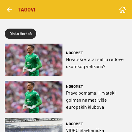
TAGOVI
Dinko Horkaš
NOGOMET
Hrvatski vratar seli u redove
škotskog velikana?
NOGOMET
Prava pomama: Hrvatski
golman na meti više
europskih klubova
NOGOMET
VIDEO Slavljenička