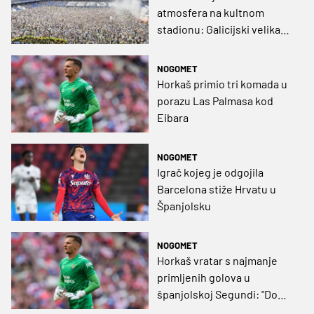
atmosfera na kultnom
stadionu: Galicijski velikan
se vratio u elitu nakon osam
godina čekanja
NOGOMET
Horkaš primio tri komada u
porazu Las Palmasa kod
Eibara
NOGOMET
Igrač kojeg je odgojila
Barcelona stiže Hrvatu u
Španjolsku
NOGOMET
Horkaš vratar s najmanje
primljenih golova u
španjolskoj Segundi: "Do
kraja je ostalo još puno, ali