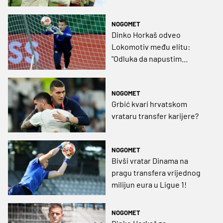
Kalinić iz Hajduka!
NOGOMET
Dinko Horkaš odveo
Lokomotiv među elitu:
"Odluka da napustim
Dinamo bila je ispravna,
našao sam svoj put"
NOGOMET
Grbić kvari hrvatskom
vrataru transfer karijere?
NOGOMET
Bivši vratar Dinama na
pragu transfera vrijednog
milijun eura u Ligue 1!
NOGOMET