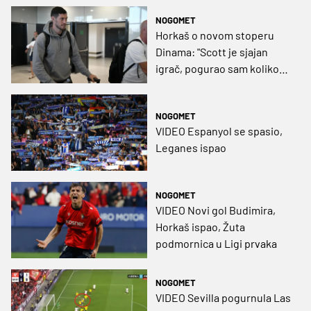
mentalno sam dobro"
NOGOMET
Horkaš o novom stoperu
Dinama: "Scott je sjajan
igrač, pogurao sam koliko
sam mogao"
NOGOMET
VIDEO Espanyol se spasio,
Leganes ispao
NOGOMET
VIDEO Novi gol Budimira,
Horkaš ispao, Žuta
podmornica u Ligi prvaka
NOGOMET
VIDEO Sevilla pogurnula Las