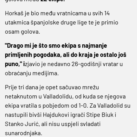
Horkaš je bio među vratnicama u svih 14
utakmica španjolske druge lige te je primio
osam golova.
"Drago mi je što smo ekipa s najmanje
primljenih pogodaka, ali do kraja je ostalo još
puno," i
zjavio je nedavno 26-godišnji vratar u
obraćanju medijima.
Prije tri dana je opet sačuvao mrežu
netaknutom u Valladolidu, od kuda se njegova
ekipa vratila s pobjedom od 1-0. Za Valladolid su
nastupili bivši Hajdukovi igrači Stipe Biuk i
Stanko Jurić, ali nisu uspjeli svladati
sunarodnjaka.