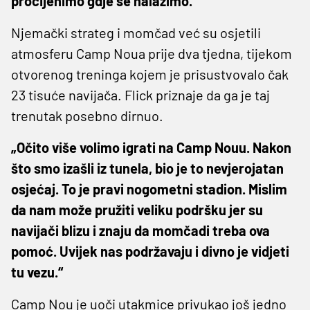
procijenimo gdje se nalazimo.“
Njemački strateg i momčad već su osjetili
atmosferu Camp Noua prije dva tjedna, tijekom
otvorenog treninga kojem je prisustvovalo čak
23 tisuće navijača. Flick priznaje da ga je taj
trenutak posebno dirnuo.
„Očito više volimo igrati na Camp Nouu. Nakon
što smo izašli iz tunela, bio je to nevjerojatan
osjećaj. To je pravi nogometni stadion. Mislim
da nam može pružiti veliku podršku jer su
navijači blizu i znaju da momčadi treba ova
pomoć. Uvijek nas podržavaju i divno je vidjeti
tu vezu.“
Camp Nou je uoči utakmice privukao još jedno