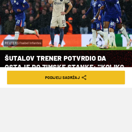
REUTERS/Isabel Infantes
ŠUTALOV TRENER POTVRDIO DA
OSTAJE DO ZIMSKE STANKE: "KOLIKO
JE TO SIGURNO? NITKO NE ZNA"
PODIJELI SADRŽAJ
VRIJEME ČITANJA: 2MIN | PET. 21.11.25. | 16:01