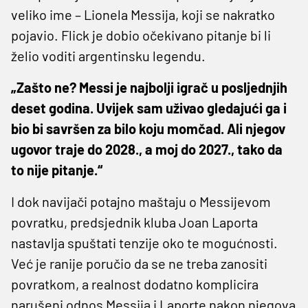
veliko ime – Lionela Messija, koji se nakratko
pojavio. Flick je dobio očekivano pitanje bi li
želio voditi argentinsku legendu.
„Zašto ne? Messi je najbolji igrač u posljednjih
deset godina. Uvijek sam uživao gledajući ga i
bio bi savršen za bilo koju momčad. Ali njegov
ugovor traje do 2028., a moj do 2027., tako da
to nije pitanje.“
I dok navijači potajno maštaju o Messijevom
povratku, predsjednik kluba Joan Laporta
nastavlja spuštati tenzije oko te mogućnosti.
Već je ranije poručio da se ne treba zanositi
povratkom, a realnost dodatno komplicira
narušeni odnos Messija i Laporte nakon njegova