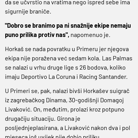
da se učvrstio na vratima nego ispred sebe ima
sigurnije braniče.
"Dobro se branimo pa ni snažnije ekipe nemaju
puno prilika protiv nas",
napomenuo je.
Horkaš se nada povratku u Primeru jer njegova
ekipa nije poražena već sedam kola. Las Palmas
se nalazi u vrhu druge lige s 26 bodova, koliko
imaju Deportivo La Coruna i Racing Santander.
U Primeri se, pak, nalazi bivši Horkašev suigrač
iz zagrebačkog Dinama, 30-godišnji Domagoj
Livaković. On, međutim, prolazi kroz potpuno
drugačiju situaciju. Girona je
posljednjeplasirana, a Livaković nakon dva i pol
mjeseca još uvijek nije dobio priliku.