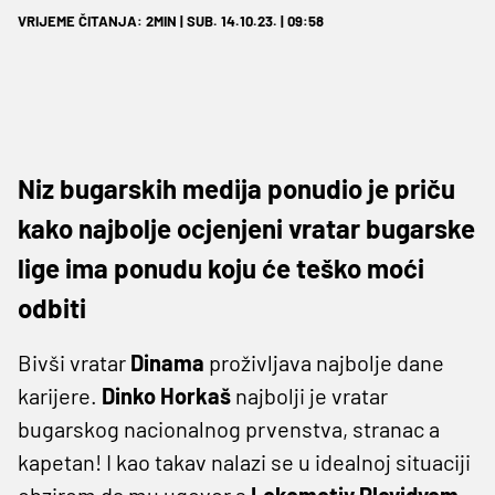
VRIJEME ČITANJA: 2MIN | SUB. 14.10.23. | 09:58
Niz bugarskih medija ponudio je priču
kako najbolje ocjenjeni vratar bugarske
lige ima ponudu koju će teško moći
odbiti
Bivši vratar
Dinama
proživljava najbolje dane
karijere.
Dinko
Horkaš
najbolji je vratar
bugarskog nacionalnog prvenstva, stranac a
kapetan! I kao takav nalazi se u idealnoj situaciji
obzirom da mu ugovor s
Lokomotiv
Plovidvom