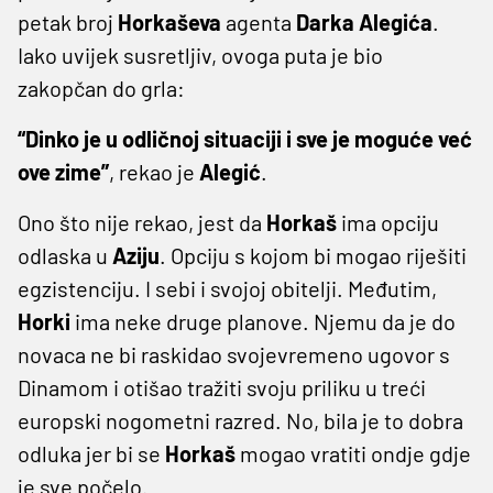
petak broj
Horkaševa
agenta
Darka
Alegića
.
Iako uvijek susretljiv, ovoga puta je bio
zakopčan do grla:
“Dinko je u odličnoj situaciji i sve je moguće već
ove zime”
, rekao je
Alegić
.
Ono što nije rekao, jest da
Horkaš
ima opciju
odlaska u
Aziju
. Opciju s kojom bi mogao riješiti
egzistenciju. I sebi i svojoj obitelji. Međutim,
Horki
ima neke druge planove. Njemu da je do
novaca ne bi raskidao svojevremeno ugovor s
Dinamom i otišao tražiti svoju priliku u treći
europski nogometni razred. No, bila je to dobra
odluka jer bi se
Horkaš
mogao vratiti ondje gdje
je sve počelo.