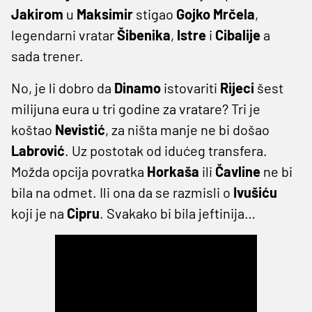
Jakirom
u
Maksimir
stigao
Gojko
Mrčela
,
legendarni vratar
Šibenika
,
Istre
i
Cibalije
a
sada trener.
No, je li dobro da
Dinamo
istovariti
Rijeci
šest
milijuna eura u tri godine za vratare? Tri je
koštao
Nevistić
, za ništa manje ne bi došao
Labrović
. Uz postotak od idućeg transfera.
Možda opcija povratka
Horkaša
ili
Čavline
ne bi
bila na odmet. Ili ona da se razmisli o
Ivušiću
koji je na
Cipru
. Svakako bi bila jeftinija…