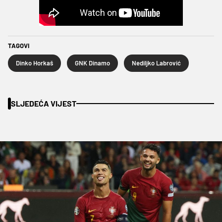
TAGOVI
Dinko Horkaš
GNK Dinamo
Nediljko Labrović
SLJEDEĆA VIJEST