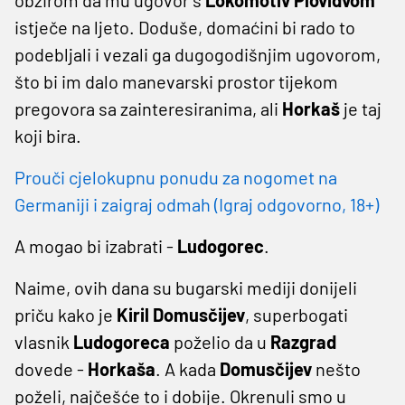
istječe na ljeto. Doduše, domaćini bi rado to
podebljali i vezali ga dugogodišnjim ugovorom,
što bi im dalo manevarski prostor tijekom
pregovora sa zainteresiranima, ali
Horkaš
je taj
koji bira.
Prouči cjelokupnu ponudu za nogomet na
Germaniji i zaigraj odmah (Igraj odgovorno, 18+)
A mogao bi izabrati -
Ludogorec
.
Naime, ovih dana su bugarski mediji donijeli
priču kako je
Kiril
Domusčijev
, superbogati
vlasnik
Ludogoreca
poželio da u
Razgrad
dovede -
Horkaša
. A kada
Domusčijev
nešto
poželi, najčešće to i dobije. Okrenuli smo u