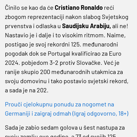
Činilo se kao da će
Cristiano Ronaldo
reći
zbogom reprezentaciji nakon slabog Svjetskog
prvenstva i odlaska u
Saudijsku Arabiju,
ali ne!
Nastavio je i dalje i to visokim ritmom. Naime,
postigao je svoj rekordni 125. međunarodni
pogodak dok se Portugal kvalificirao za Euro
2024. pobjedom 3-2 protiv Slovačke. Već je
ranije skupio 200 međunarodnih utakmica za
svoju domovinu i tako postavio svjetski rekord,
a sada je na 202.
Prouči cjelokupnu ponudu za nogomet na
Germaniji i zaigraj odmah (Igraj odgovorno, 18+)
Sada je zabio sedam golova u šest nastupa za
svoju zemlju ove godine, a 73 od svojih 125