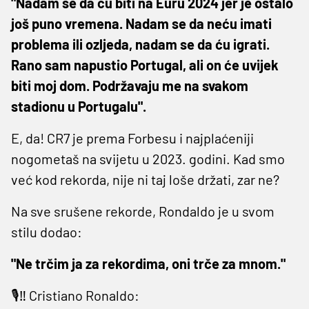
"Nadam se da ću biti na Euru 2024 jer je ostalo
još puno vremena. Nadam se da neću imati
problema ili ozljeda, nadam se da ću igrati.
Rano sam napustio Portugal, ali on će uvijek
biti moj dom. Podržavaju me na svakom
stadionu u Portugalu".
E, da! CR7 je prema Forbesu i najplaćeniji
nogometaš na svijetu u 2023. godini. Kad smo
već kod rekorda, nije ni taj loše držati, zar ne?
Na sve srušene rekorde, Rondaldo je u svom
stilu dodao:
"Ne trčim ja za rekordima, oni trče za mnom."
🎙‼️ Cristiano Ronaldo: