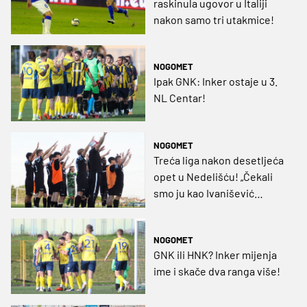
raskinula ugovor u Italiji
nakon samo tri utakmice!
NOGOMET
Ipak GNK: Inker ostaje u 3.
NL Centar!
NOGOMET
Treća liga nakon desetljeća
opet u Nedelišću! „Čekali
smo ju kao Ivanišević
Wimbledon“
NOGOMET
GNK ili HNK? Inker mijenja
ime i skače dva ranga više!