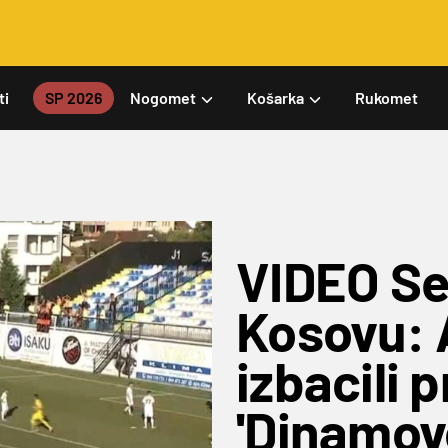
ti
SP 2026
Nogomet
Košarka
Rukomet
VIDEO Se
Kosovu: 
izbacili
'Dinamov