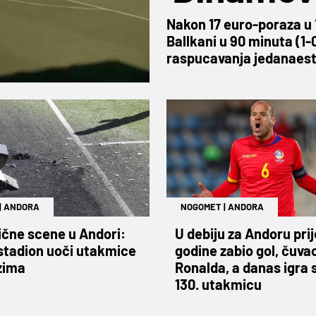
Nakon 17 euro-poraza u 
Ballkani u 90 minuta (1-
raspucavanja jedanaest
|
ANDORA
NOGOMET
|
ANDORA
čne scene u Andori:
U debiju za Andoru pri
stadion uoči utakmice
godine zabio gol, čuva
zima
Ronalda, a danas igra 
130. utakmicu