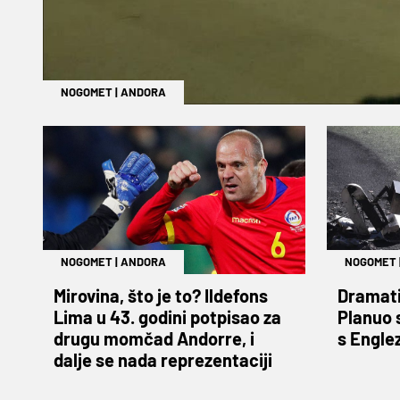
NOGOMET
|
ANDORA
NOGOMET
|
ANDORA
NOGOMET
Mirovina, što je to? Ildefons
Dramati
Lima u 43. godini potpisao za
Planuo 
drugu momčad Andorre, i
s Engle
dalje se nada reprezentaciji