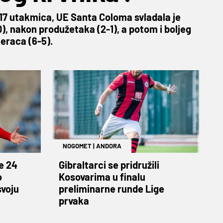
17 utakmica, UE Santa Coloma svladala je
0), nakon produžetaka (2-1), a potom i boljeg
eraca (6-5).
NOGOMET
|
ANDORA
je 24
Gibraltarci se pridružili
o
Kosovarima u finalu
svoju
preliminarne runde Lige
prvaka