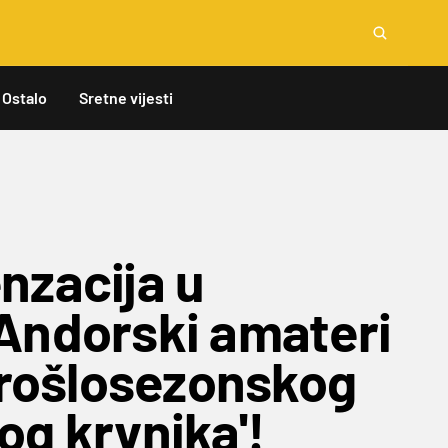
Ostalo
Sretne vijesti
nzacija u
Andorski amateri
 prošlosezonskog
og krvnika'!