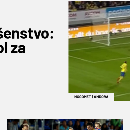
šenstvo:
l za
NOGOMET
|
ANDORA