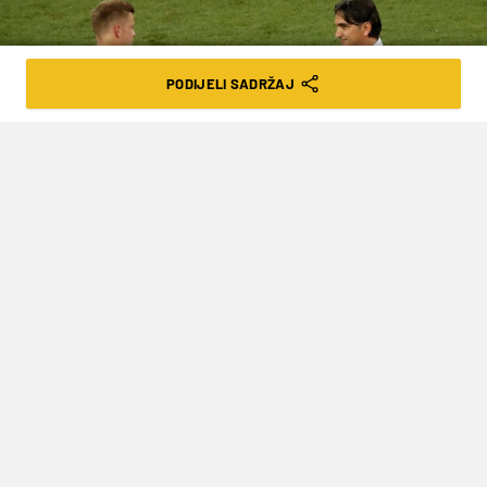
PODIJELI SADRŽAJ
DALIĆ: PROTIV DANSKE ŽELIMO
ODIGRATI NAJBOLJU UTAKMICU NA
TURNIRU
VRIJEME ČITANJA: 1MIN | UTO. 26.06.18. | 22:44