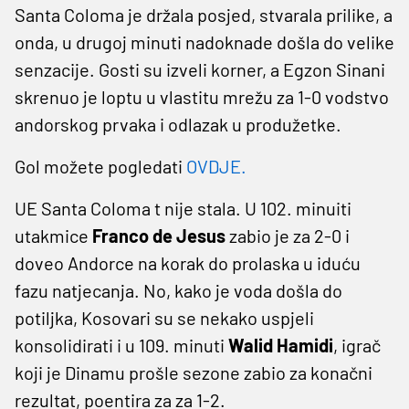
Santa Coloma je držala posjed, stvarala prilike, a
onda, u drugoj minuti nadoknade došla do velike
senzacije. Gosti su izveli korner, a Egzon Sinani
skrenuo je loptu u vlastitu mrežu za 1-0 vodstvo
andorskog prvaka i odlazak u produžetke.
Gol možete pogledati
OVDJE.
UE Santa Coloma t nije stala. U 102. minuiti
utakmice
Franco de Jesus
zabio je za 2-0 i
doveo Andorce na korak do prolaska u iduću
fazu natjecanja. No, kako je voda došla do
potiljka, Kosovari su se nekako uspjeli
konsolidirati i u 109. minuti
Walid Hamidi
, igrač
koji je Dinamu prošle sezone zabio za konačni
rezultat, poentira za za 1-2.