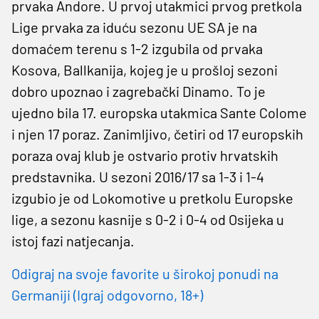
prvaka Andore. U prvoj utakmici prvog pretkola
Lige prvaka za iduću sezonu UE SA je na
domaćem terenu s 1-2 izgubila od prvaka
Kosova, Ballkanija, kojeg je u prošloj sezoni
dobro upoznao i zagrebački Dinamo. To je
ujedno bila 17. europska utakmica Sante Colome
i njen 17 poraz. Zanimljivo, četiri od 17 europskih
poraza ovaj klub je ostvario protiv hrvatskih
predstavnika. U sezoni 2016/17 sa 1-3 i 1-4
izgubio je od Lokomotive u pretkolu Europske
lige, a sezonu kasnije s 0-2 i 0-4 od Osijeka u
istoj fazi natjecanja.
Odigraj na svoje favorite u širokoj ponudi na
Germaniji (Igraj odgovorno, 18+)