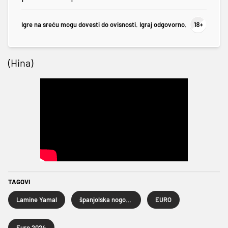
Igre na sreću mogu dovesti do ovisnosti. Igraj odgovorno.
(Hina)
TAGOVI
Lamine Yamal
španjolska nogometna reprezentacija
EURO
Euro 2024