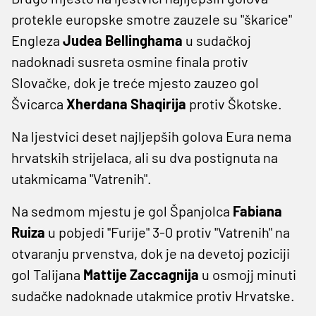
protekle europske smotre zauzele su "škarice"
Engleza
Judea Bellinghama
u sudačkoj
nadoknadi susreta osmine finala protiv
Slovačke, dok je treće mjesto zauzeo gol
Švicarca
Xherdana Shaqirija
protiv Škotske.
Na ljestvici deset najljepših golova Eura nema
hrvatskih strijelaca, ali su dva postignuta na
utakmicama "Vatrenih".
Na sedmom mjestu je gol Španjolca
Fabiana
Ruiza
u pobjedi "Furije" 3-0 protiv "Vatrenih" na
otvaranju prvenstva, dok je na devetoj poziciji
gol Talijana
Mattije Zaccagnija
u osmojj minuti
sudačke nadoknade utakmice protiv Hrvatske.