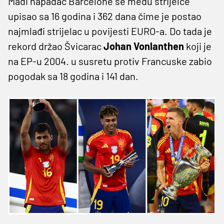
Madi napadač Barcelone se među strijelce
upisao sa 16 godina i 362 dana čime je postao
najmlađi strijelac u povijesti EURO-a. Do tada je
rekord držao Švicarac
Johan Vonlanthen
koji je
na EP-u 2004. u susretu protiv Francuske zabio
pogodak sa 18 godina i 141 dan.