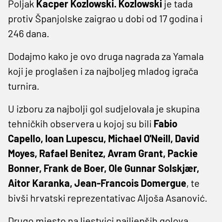
Poljak
Kacper Kozlowski. Kozlowski
je tada
protiv Španjolske zaigrao u dobi od 17 godina i
246 dana.
Dodajmo kako je ovo druga nagrada za Yamala
koji je proglašen i za najboljeg mladog igrača
turnira.
U izboru za najbolji gol sudjelovala je skupina
tehničkih observera u kojoj su bili
Fabio
Capello, Ioan Lupescu, Michael O'Neill, David
Moyes, Rafael Benitez, Avram Grant, Packie
Bonner, Frank de Boer, Ole Gunnar Solskjær,
Aitor Karanka, Jean-Francois Domergue
, te
bivši hrvatski reprezentativac Aljoša Asanović.
Drugo mjesto na ljestvici najljepših golova