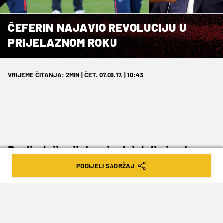
ČEFERIN NAJAVIO REVOLUCIJU U
PRIJELAZNOM ROKU
VRIJEME ČITANJA: 2MIN | ČET. 07.09.17. | 10:43
Posljednji prijelazni rok i dalje je glavna
nogometna tema.
PODIJELI SADRŽAJ
Prijelazni rok završio je prije osam dana, a o
njegovim posljedicama još se uvijek raspravlja.
Iza nas je povijesni prijelazni rok u kojem su