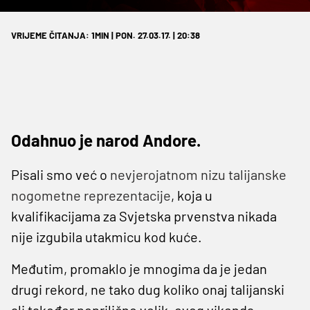
VRIJEME ČITANJA: 1MIN | PON. 27.03.17. | 20:38
Odahnuo je narod Andore.
Pisali smo već o
nevjerojatnom nizu talijanske
nogometne reprezentacije
, koja u
kvalifikacijama za Svjetska prvenstva nikada
nije izgubila utakmicu kod kuće.
Međutim, promaklo je mnogima da je jedan
drugi rekord, ne tako dug koliko onaj talijanski
ali također poprilično velik, ovog vikenda