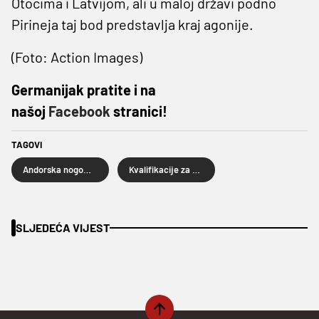
Otocima i Latvijom, ali u maloj državi podno
Pirineja taj bod predstavlja kraj agonije.
(Foto: Action Images)
Germanijak pratite i na
našoj
Facebook
stranici!
TAGOVI
Andorska nogometna reprezentacija
Kvalifikacije za Svjetsko prvenstvo
SLJEDEĆA VIJEST