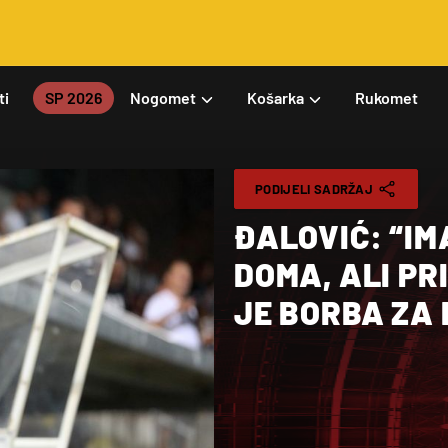
ti
SP 2026
Nogomet
Košarka
Rukomet
PODIJELI SADRŽAJ
ĐALOVIĆ: “I
DOMA, ALI PR
JE BORBA ZA