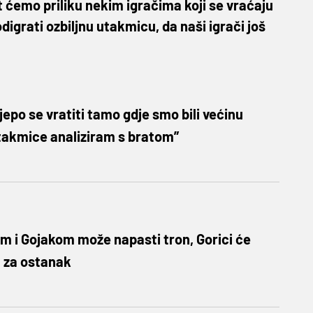
at ćemo priliku nekim igračima koji se vraćaju
digrati ozbiljnu utakmicu, da naši igrači još
ijepo se vratiti tamo gdje smo bili većinu
utakmice analiziram s bratom”
m i Gojakom može napasti tron, Gorici će
n za ostanak