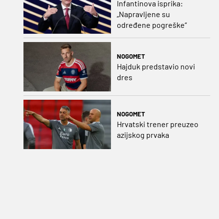
Infantinova isprika:
„Napravljene su
određene pogreške“
NOGOMET
Hajduk predstavio novi
dres
NOGOMET
Hrvatski trener preuzeo
azijskog prvaka