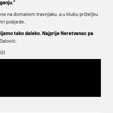
aganju.”
pne na domaćem travnjaku, a u klubu priželjku
 tri pobjede.
mišljamo tako daleko. Najprije Neretvanac pa
Đalović.
(G)