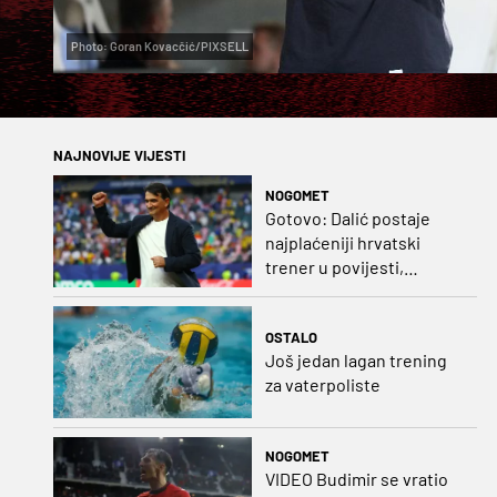
Photo: Goran Kovacčić/PIXSELL
NAJNOVIJE VIJESTI
NOGOMET
Gotovo: Dalić postaje
najplaćeniji hrvatski
trener u povijesti,
Bišćanu također
ponuđen posao!
OSTALO
Još jedan lagan trening
za vaterpoliste
NOGOMET
VIDEO Budimir se vratio