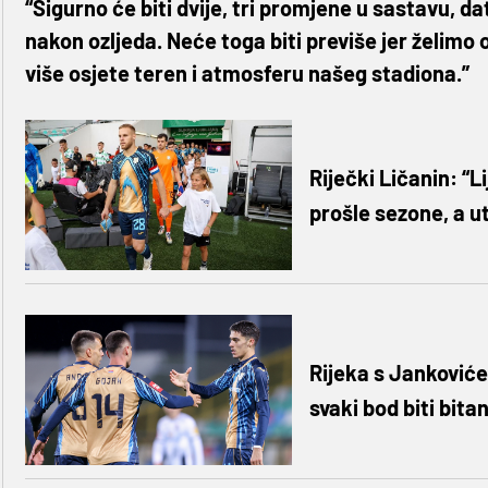
“Sigurno će biti dvije, tri promjene u sastavu, d
nakon ozljeda. Neće toga biti previše jer želimo o
više osjete teren i atmosferu našeg stadiona.”
Riječki Ličanin: “L
prošle sezone, a 
Rijeka s Jankoviće
svaki bod biti bita