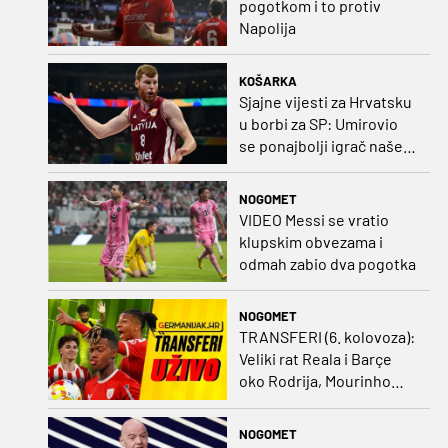
pogotkom i to protiv
Napolija
KOŠARKA
Sjajne vijesti za Hrvatsku
u borbi za SP: Umirovio
se ponajbolji igrač našeg
idućeg protivnika
NOGOMET
VIDEO Messi se vratio
klupskim obvezama i
odmah zabio dva pogotka
NOGOMET
TRANSFERI (6. kolovoza):
Veliki rat Reala i Barçe
oko Rodrija, Mourinho
nagovorio Viniciusa na
ostanak
NOGOMET