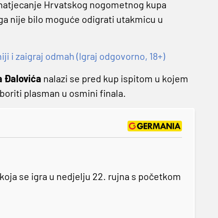
a natjecanje Hrvatskog nogometnog kupa
ga nije bilo moguće odigrati utakmicu u
 i zaigraj odmah (Igraj odgovorno, 18+)
 Đalovića
nalazi se pred kup ispitom u kojem
boriti plasman u osmini finala.
oja se igra u nedjelju 22. rujna s početkom