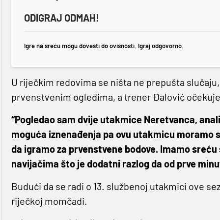
ODIGRAJ ODMAH!
Igre na sreću mogu dovesti do ovisnosti. Igraj odgovorno.
U riječkim redovima se ništa ne prepušta slučaju,
prvenstvenim ogledima, a trener Đalović očekuje
“Pogledao sam dvije utakmice Neretvanca, analiz
moguća iznenađenja pa ovu utakmicu moramo shva
da igramo za prvenstvene bodove. Imamo sreću 
navijačima što je dodatni razlog da od prve minu
Budući da se radi o 13. službenoj utakmici ove se
riječkoj momčadi.