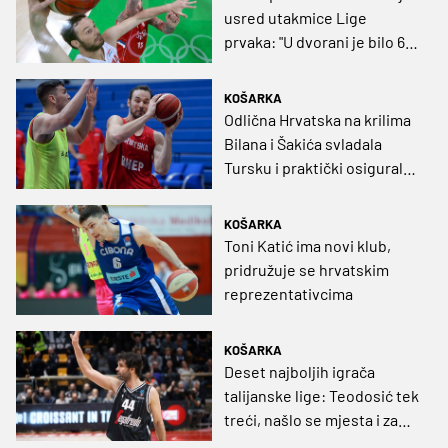
usred utakmice Lige
prvaka: "U dvorani je bilo 60
ljudi i opet se ovo dogodi"
KOŠARKA
Odlična Hrvatska na krilima
Bilana i Šakića svladala
Tursku i praktički osigurala
Eurobasket
KOŠARKA
Toni Katić ima novi klub,
pridružuje se hrvatskim
reprezentativcima
KOŠARKA
Deset najboljih igrača
talijanske lige: Teodosić tek
treći, našlo se mjesta i za
jednog Hrvata