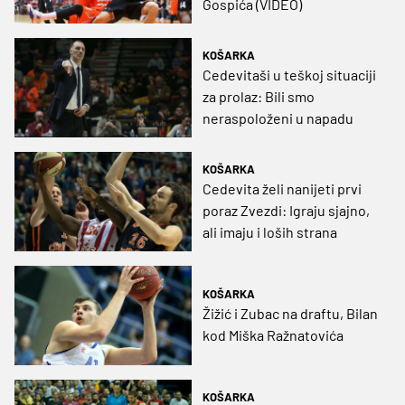
Gospića (VIDEO)
KOŠARKA
Cedevitaši u teškoj situaciji
za prolaz: Bili smo
neraspoloženi u napadu
KOŠARKA
Cedevita želi nanijeti prvi
poraz Zvezdi: Igraju sjajno,
ali imaju i loših strana
KOŠARKA
Žižić i Zubac na draftu, Bilan
kod Miška Ražnatovića
KOŠARKA