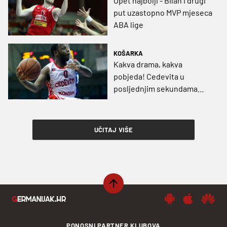
Opet najbolji - Bilan i drugi
put uzastopno MVP mjeseca
ABA lige
KOŠARKA
Kakva drama, kakva
pobjeda! Cedevita u
posljednjim sekundama
srušila Zvezdu usred
Beograda!
UČITAJ VIŠE
PONOSNI PARTNER KLUBOVA