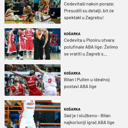
Cedevitaši nakon poraza:
Presudili su detalji, bit će
spektakl u Zagrebu!
KOŠARKA
Cedevita u Pioniru otvara
polufinale ABA lige: Želimo
se vratiti u Zagreb s
pobjedom
KOŠARKA
Bilan i Pullen u idealnoj
postavi ABA lige
KOŠARKA
Sad je i službeno - Bilan
najkorisniji igrač ABA lige