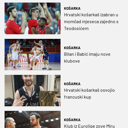
KOŠARKA
Hrvatski košarkaš izabran u
momčad mjeseca zajedno s
Teodosićem
KOŠARKA
Bilan i Babić imaju nove
klubove
KOŠARKA
Hrvatski košarkaš osvojio
francuski kup
KOŠARKA
Klub iz Eurolige zove Miru