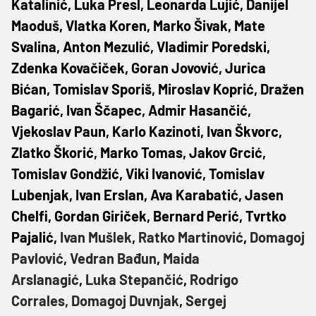
Katalinić, Luka Presl, Leonarda Lujić, Danijel
Maoduš, Vlatka Koren, Marko Šivak, Mate
Svalina, Anton Mezulić, Vladimir Poredski,
Zdenka Kovačiček, Goran Jovović, Jurica
Bićan, Tomislav Sporiš, Miroslav Koprić, Dražen
Bagarić, Ivan Ščapec, Admir Hasančić,
Vjekoslav Paun, Karlo Kazinoti, Ivan Škvorc,
Zlatko Škorić, Marko Tomas, Jakov Grcić,
Tomislav Gondžić, Viki Ivanović, Tomislav
Lubenjak, Ivan Erslan, Ava Karabatić, Jasen
Chelfi, Gordan Giriček, Bernard Perić, Tvrtko
Pajalić,
Ivan Mušlek
,
Ratko Martinović
,
Domagoj
Pavlović
,
Vedran Bađun
,
Maida
Arslanagić
,
Luka Stepančić
,
Rodrigo
Corrales,
Domagoj Duvnjak
,
Sergej