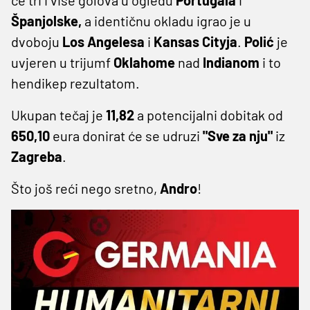
Španjolske,
a identičnu okladu igrao je u
dvoboju
Los
Angelesa
i
Kansas
Cityja
.
Polić
je
uvjeren u trijumf
Oklahome
nad
Indianom
i to
hendikep rezultatom.
Ukupan tečaj je
11,82
a potencijalni dobitak od
650,10
eura donirat će se udruzi
"Sve za nju"
iz
Zagreba
.
Što još reći nego sretno,
Andro
!