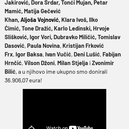
Jakirović
,
Dora Srdar
,
Tonći Mujan
,
Petar
Mamić
,
Matija Gečević
Khan
, Aljoša Vojnović,
Klara Ivoš
,
Ilko
Ćimić
,
Tone Dražić
,
Karlo Ledinski
,
Hrvoje
Slišković
,
Igor Vori
,
Dubravko Miličić
,
Tomislav
Dasović
,
Paula Novina
,
Kristijan Frković
Frx
,
Igor Baksa
,
Ivan Vučić
,
Deni Lušić
,
Fabijan
Hrnčić
,
Vilson Džoni
,
Milan Stjelja
i
Zvonimir
Bilić
, a u njihovo ime ukupno smo donirali
36.906,07 eura!