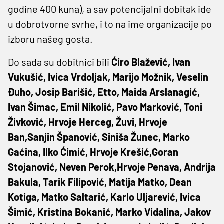
godine 400 kuna), a sav potencijalni dobitak ide
u dobrotvorne svrhe, i to na ime organizacije po
izboru našeg gosta.
Do sada su dobitnici bili
Ćiro Blažević, Ivan
Vukušić, Ivica Vrdoljak, Marijo Možnik, Veselin
Đuho, Josip Barišić, Etto, Maida Arslanagić,
Ivan Šimac, Emil Nikolić, Pavo Marković, Toni
Živković, Hrvoje Herceg, Žuvi, Hrvoje
Ban,Sanjin Španović, Siniša Žunec, Marko
Gaćina, Ilko Ćimić, Hrvoje Krešić,Goran
Stojanović, Neven Perok,Hrvoje Penava, Andrija
Bakula, Tarik Filipović, Matija Matko, Dean
Kotiga, Matko Saltarić, Karlo Uljarević, Ivica
Šimić, Kristina Bokanić, Marko Vidalina, Jakov