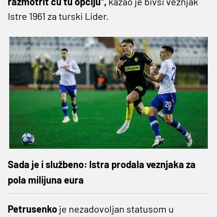
razmotrit ću tu opciju",
kazao je bivši veznjak
Istre 1961 za turski Lider.
Sada je i službeno: Istra prodala veznjaka za
pola milijuna eura
Petrusenko
je nezadovoljan statusom u