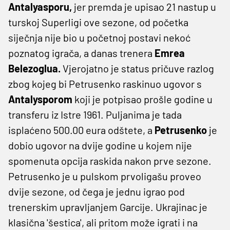
Antalyasporu,
jer premda je upisao 21 nastup u
turskoj Superligi ove sezone, od početka
siječnja nije bio u početnoj postavi nekoć
poznatog igrača, a danas trenera
Emrea
Belezoglua.
Vjerojatno je status pričuve razlog
zbog kojeg bi Petrusenko raskinuo ugovor s
Antalysporom
koji je potpisao prošle godine u
transferu iz Istre 1961. Puljanima je tada
isplaćeno 500.00 eura odštete, a
Petrusenko
je
dobio ugovor na dvije godine u kojem nije
spomenuta opcija raskida nakon prve sezone.
Petrusenko je u pulskom prvoligašu proveo
dvije sezone, od čega je jednu igrao pod
trenerskim upravljanjem Garcije. Ukrajinac je
klasična 'šestica', ali pritom može igrati i na