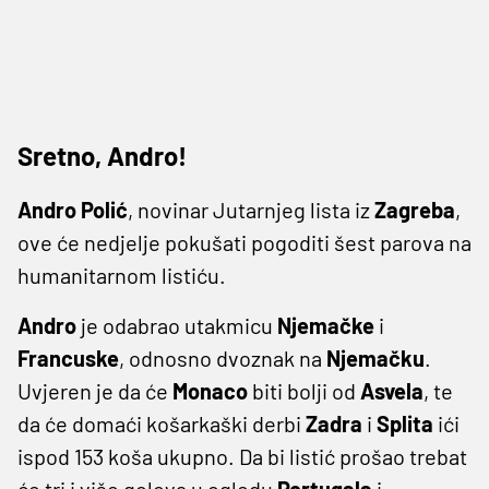
Sretno, Andro!
Andro Polić
, novinar Jutarnjeg lista iz
Zagreba
,
ove će nedjelje pokušati pogoditi šest parova na
humanitarnom listiću.
Andro
je odabrao utakmicu
Njemačke
i
Francuske
, odnosno dvoznak na
Njemačku
.
Uvjeren je da će
Monaco
biti bolji od
Asvela
, te
da će domaći košarkaški derbi
Zadra
i
Splita
ići
ispod 153 koša ukupno. Da bi listić prošao trebat
će tri i više golova u ogledu
Portugala
i