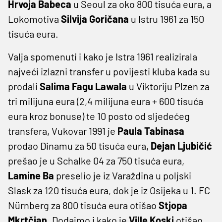
Hrvoja
Babeca
u Seoul za oko 800 tisuća eura, a
Lokomotiva
Silvija
Goričana
u Istru 1961 za 150
tisuća eura.
Valja spomenuti i kako je Istra 1961 realizirala
najveći izlazni transfer u povijesti kluba kada su
prodali
Salima
Fagu
Lawala
u Viktoriju Plzen za
tri milijuna eura (2,4 milijuna eura + 600 tisuća
eura kroz bonuse) te 10 posto od sljedećeg
transfera, Vukovar 1991 je
Paula
Tabinasa
prodao Dinamu za 50 tisuća eura,
Dejan
Ljubičić
prešao je u Schalke 04 za 750 tisuća eura,
Lamine
Ba
preselio je iz Varaždina u poljski
Slask za 120 tisuća eura, dok je iz Osijeka u 1. FC
Nürnberg za 800 tisuća eura otišao
Stjopa
Mkrtčjan
. Dodajmo i kako je
Ville
Koski
otišao