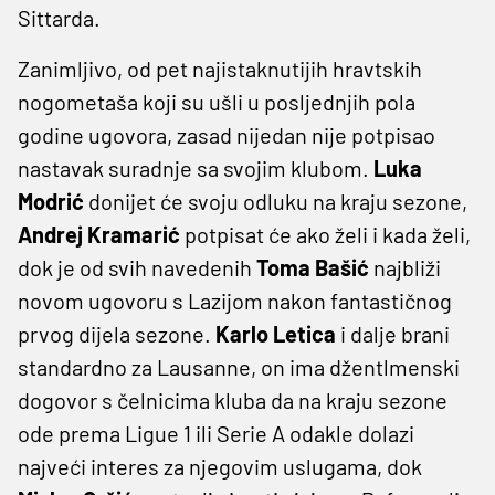
Sittarda.
Zanimljivo, od pet najistaknutijih hravtskih
nogometaša koji su ušli u posljednjih pola
godine ugovora, zasad nijedan nije potpisao
nastavak suradnje sa svojim klubom.
Luka
Modrić
donijet će svoju odluku na kraju sezone,
Andrej
Kramarić
potpisat će ako želi i kada želi,
dok je od svih navedenih
Toma
Bašić
najbliži
novom ugovoru s Lazijom nakon fantastičnog
prvog dijela sezone.
Karlo
Letica
i dalje brani
standardno za Lausanne, on ima džentlmenski
dogovor s čelnicima kluba da na kraju sezone
ode prema Ligue 1 ili Serie A odakle dolazi
najveći interes za njegovim uslugama, dok