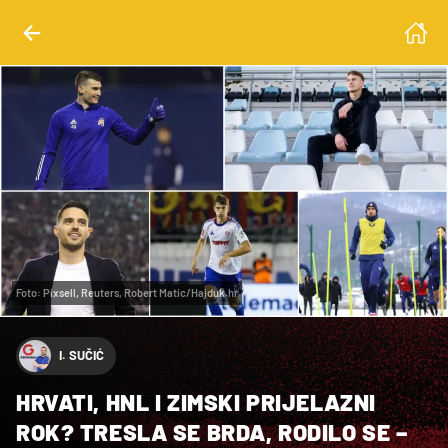
Foto: Pixsell, Reuters, Robert Matic/Hajduk.hr
I. SUČIĆ
HRVATI, HNL I ZIMSKI PRIJELAZNI
ROK? TRESLA SE BRDA, RODILO SE –