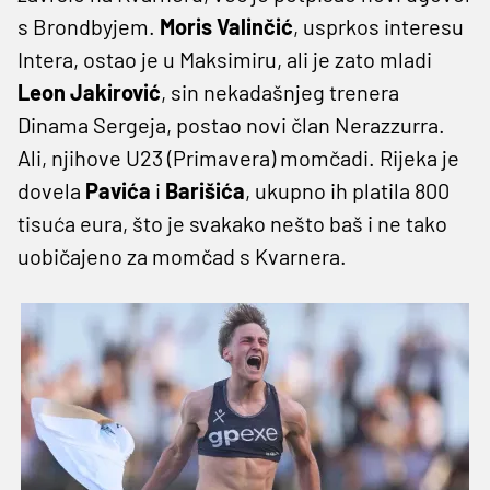
s Brondbyjem.
Moris
Valinčić
, usprkos interesu
Intera, ostao je u Maksimiru, ali je zato mladi
Leon
Jakirović
, sin nekadašnjeg trenera
Dinama Sergeja, postao novi član Nerazzurra.
Ali, njihove U23 (Primavera) momčadi. Rijeka je
dovela
Pavića
i
Barišića
, ukupno ih platila 800
tisuća eura, što je svakako nešto baš i ne tako
uobičajeno za momčad s Kvarnera.