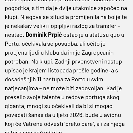
pogodtka, s tim da je dvije utakmice započeo na
klupi. Njegova se situcija promijenila na bolje te
je nekakav veliki i opipljivi razlog za transfer –
nestao.
Dominik
Prpić
ostao je u statusu quo u
Portu, očekivala se posudba, ali očito je
procjena ljudi u klubu da im je Zagrepčanin
potreban. Na klupi. Zadnji prvenstveni nastup
upisao je krajem listopada prošle godine, a s
dosadašnjih 11 nastupa za Porto u svim
natjecanjima – ne može biti zadovoljan. Kad je
preselio svoje talente u redove portugalskog
giganta, mnogi su očekivali da bi si mogao
povećati šanse da u ljeto 2026. bude u avionu
koji će Vatrene odvesti 'preko bare', ali za njega
je taj avion već odletio.