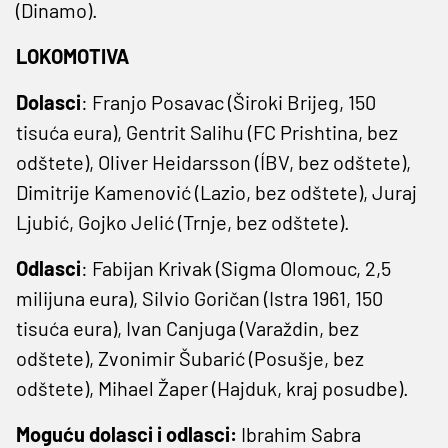
(Dinamo).
LOKOMOTIVA
Dolasci
: Franjo Posavac (Široki Brijeg, 150
tisuća eura), Gentrit Salihu (FC Prishtina, bez
odštete), Oliver Heidarsson (ÍBV, bez odštete),
Dimitrije Kamenović (Lazio, bez odštete), Juraj
Ljubić, Gojko Jelić (Trnje, bez odštete).
Odlasci
: Fabijan Krivak (Sigma Olomouc, 2,5
milijuna eura), Silvio Goričan (Istra 1961, 150
tisuća eura), Ivan Canjuga (Varaždin, bez
odštete), Zvonimir Šubarić (Posušje, bez
odštete), Mihael Žaper (Hajduk, kraj posudbe).
Moguću dolasci i odlasci:
Ibrahim Sabra