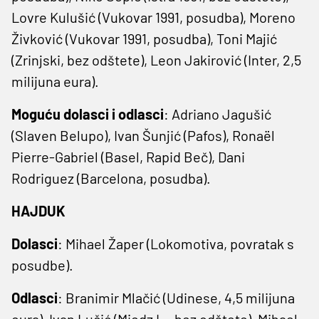
Lovre Kulušić (Vukovar 1991, posudba), Moreno
Živković (Vukovar 1991, posudba), Toni Majić
(Zrinjski, bez odštete), Leon Jakirović (Inter, 2,5
milijuna eura).
Moguću dolasci i odlasci
: Adriano Jagušić
(Slaven Belupo), Ivan Šunjić (Pafos), Ronaël
Pierre-Gabriel (Basel, Rapid Beč), Dani
Rodriguez (Barcelona, posudba).
HAJDUK
Dolasci
: Mihael Žaper (Lokomotiva, povratak s
posudbe).
Odlasci
: Branimir Mlačić (Udinese, 4,5 milijuna
eura), Ivan Lučić (Miedz L., bez odštete), Mihael