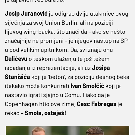
Josip
Juranović
je odigrao dvije utakmice ovog
siječnja za svoj Union Berlin, ali na poziciji
lijevog wing-backa, što znači da – ako se nešto
značajnije ne promjeni – je njegov nastup na SP-
u pod velikim upitnikom. Da, svi znaju onu
Dalićevu
o teškom ulaženju te još težem
ispadanju iz reprezentacije, ali uz
Josipa
Stanišića
koji je 'beton', za poziciju desnog beka
itekako može konkurirati
Ivan
Smolčić
koji je
nastavio igrati sjajno u Comu. I iako ga je
Copenhagen htio ove zime,
Cesc
Fabregas
je
rekao –
Smola, ostaješ!