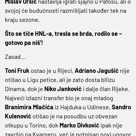
Mislav
Oršić
nastavlja igrati sjajno u Pafosu, ali o
svojoj će budućnosti razmišljati također tek na
kraju sezone.
Što se tiče HNL-a, tresla se brda, rodilo se –
gotovo pa niš'!
Zasad...
Toni
Fruk
ostao je u Rijeci,
Adriano
Jagušić
nije
otišao u Ligu petice, ali je zato dosta bllizu
Dinama, dok je
Niko
Janković
i dalje član Rijeke.
Najveći izlazni transfer bio je onaj mladog
Branimira
Mlačića
iz Hajduka u Udinese,
Sandro
Kulenović
otišao je na posudbu uz obvezan
otkupu u Torino, dok
Marko
Divković
ipak nije
završio na Kvarneru, već je potpisao novi ugovor