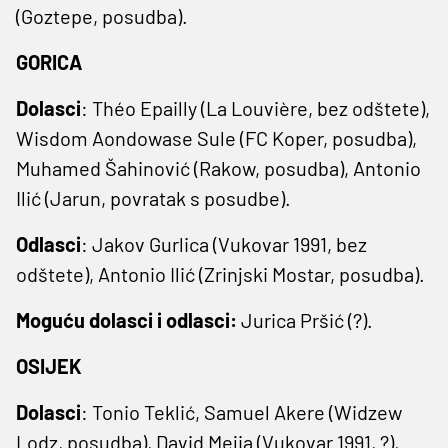
(Goztepe, posudba).
GORICA
Dolasci
: Théo Epailly (La Louvière, bez odštete),
Wisdom Aondowase Sule (FC Koper, posudba),
Muhamed Šahinović (Rakow, posudba), Antonio
Ilić (Jarun, povratak s posudbe).
Odlasci
: Jakov Gurlica (Vukovar 1991, bez
odštete), Antonio Ilić (Zrinjski Mostar, posudba).
Moguću dolasci i odlasci:
Jurica Pršić (?).
OSIJEK
Dolasci
: Tonio Teklić, Samuel Akere (Widzew
Lodz, posudba), David Mejia (Vukovar 1991, ?),