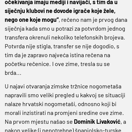
očekivanja imaju mediji i navijači, s tim da u
siječnju klubovi ne dovode igrače koje žele,
nego one koje mogu“
, rečeno nam je prvog dana
siječnja kada smo u potrazi za potvrdom jednog
transfera okrenuli nekoliko telefonskih brojeva.
Potvrda nije stigla, transfer se nije dogodio, s
tim da je zapravo najveća istina rečena na
početku rečenice. I ove zime, tresla su se
brda...
U najavi otvaranja zimske tržnice nogometaša
napravili smo veliki pregled u kakvoj se situaciji
nalaze hrvatski nogometaši, odnosno koji bi
morali inzistirati na promjeni sredine ove zime.
Na prvom mjestu našao se
Dominik
Livaković
, a
nakon velike (i nepotrebne) španjolsko-turske