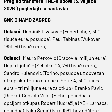
Pregled transfera HNL-klubova (3. veljače
2026.) pogledajte u nastavku:
GNK DINAMO ZAGREB
Dolasci
: Dominik Livaković (Fenerbahçe, 300
tisuća eura, posudba), Paul Tabinas (Vukovar
1991, 50 tisuća eura).
Odlasci
: Mauro Perković (Cracovia, milijun eura),
Dejan Ljubičić (Schalke 04, 750 tisuća eura),
Sandro Kulenović (Torino, posudba uz obvezan
otkup ako Torino ostane u Serie A, 500 tisuća
eura + tri milijuna eura za otkup), Branko Pavić
(Rijeka), Gonzalo Villar (Elche, posudba s
opcijom otkupa), Robert Mudražija (AEK Larnaca,
posudba), Niko Šepić (Istra 1961, bez odštete),