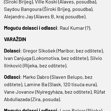
(Široki Brijeg), Ville Koski (Alaves, posudba),
Saydou Bangoura (Široki Brijeg, posudba),
Alejandro Jay (Alaves B, kraj posudbe).
Moguću dolasci i odlasci
: Raul Kumar (?).
VARAŽDIN
Dolasci
: Gregor Sikošek (Maribor, bez odštete),
Ivan Canjuga (Lokomotiva, bez odštete), Silvio
Ilinković (Rijeka, bez odštete).
Odlasci
: Marko Dabro (Slaven Belupo, bez
odštete), Lamine Ba (Slask, 120 tisuća eura),
Vane Jovanov (Nyíregyháza, bez odštete), Rüfat
Abdullazada (Zira, posuda).
Moguću dolasci i odlasci
: Leon Belcar (Rijeka).