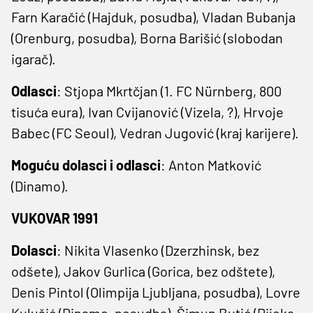
Farn Karačić (Hajduk, posudba), Vladan Bubanja
(Orenburg, posudba), Borna Barišić (slobodan
igarač).
Odlasci
: Stjopa Mkrtčjan (1. FC Nürnberg, 800
tisuća eura), Ivan Cvijanović (Vizela, ?), Hrvoje
Babec (FC Seoul), Vedran Jugović (kraj karijere).
Moguću dolasci i odlasci
: Anton Matković
(Dinamo).
VUKOVAR 1991
Dolasci
: Nikita Vlasenko (Dzerzhinsk, bez
odšete), Jakov Gurlica (Gorica, bez odštete),
Denis Pintol (Olimpija Ljubljana, posudba), Lovre
Kulušić (Dinamo, posudba), Šimun Butić (Rijeka,