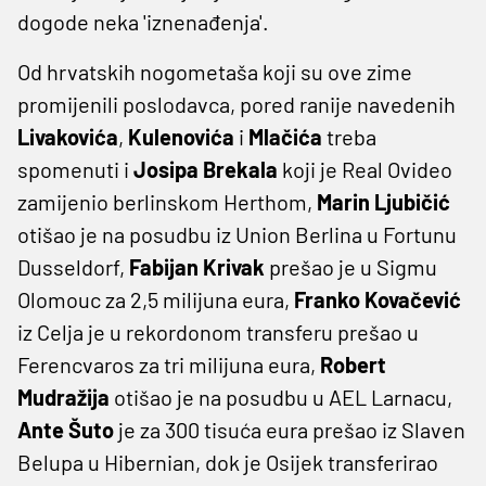
dogode neka 'iznenađenja'.
Od hrvatskih nogometaša koji su ove zime
promijenili poslodavca, pored ranije navedenih
Livakovića
,
Kulenovića
i
Mlačića
treba
spomenuti i
Josipa
Brekala
koji je Real Ovideo
zamijenio berlinskom Herthom,
Marin
Ljubičić
otišao je na posudbu iz Union Berlina u Fortunu
Dusseldorf,
Fabijan
Krivak
prešao je u Sigmu
Olomouc za 2,5 milijuna eura,
Franko
Kovačević
iz Celja je u rekordonom transferu prešao u
Ferencvaros za tri milijuna eura,
Robert
Mudražija
otišao je na posudbu u AEL Larnacu,
Ante
Šuto
je za 300 tisuća eura prešao iz Slaven
Belupa u Hibernian, dok je Osijek transferirao