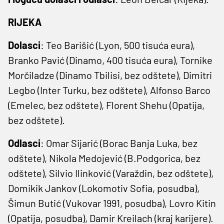
RIJEKA
Dolasci
: Teo Barišić (Lyon, 500 tisuća eura),
Branko Pavić (Dinamo, 400 tisuća eura), Tornike
Morčiladze (Dinamo Tbilisi, bez odštete), Dimitri
Legbo (Inter Turku, bez odštete), Alfonso Barco
(Emelec, bez odštete), Florent Shehu (Opatija,
bez odštete).
Odlasci
: Omar Sijarić (Borac Banja Luka, bez
odštete), Nikola Medojević (B.Podgorica, bez
odštete), Silvio Ilinković (Varaždin, bez odštete),
Domikik Jankov (Lokomotiv Sofia, posudba),
Šimun Butić (Vukovar 1991, posudba), Lovro Kitin
(Opatija, posudba), Damir Kreilach (kraj karijere).