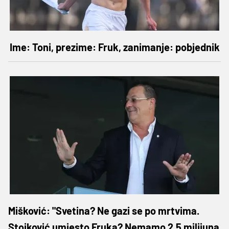
Ime: Toni, prezime: Fruk, zanimanje: pobjednik
Mišković: "Svetina? Ne gazi se po mrtvima.
Stojković umjesto Fruka? Nemamo 2,5 milijuna