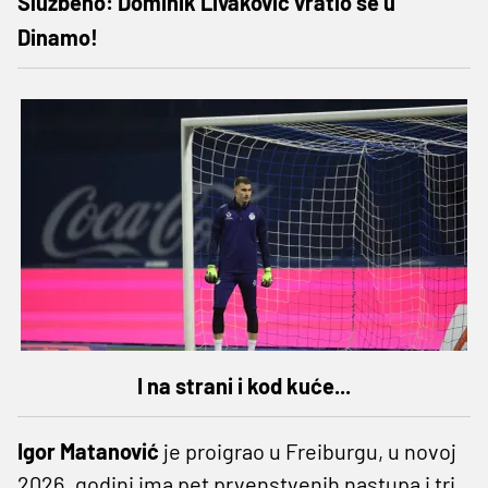
Službeno: Dominik Livaković vratio se u
Dinamo!
I na strani i kod kuće...
Igor
Matanović
je proigrao u Freiburgu, u novoj
2026. godini ima pet prvenstvenih nastupa i tri