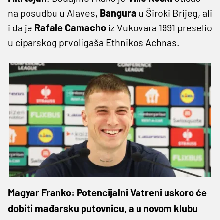
na posudbu u Alaves,
Bangura
u Široki Brijeg, ali
i da je
Rafale
Camacho
iz Vukovara 1991 preselio
u ciparskog prvoligaša Ethnikos Achnas.
Magyar Franko: Potencijalni Vatreni uskoro će
dobiti mađarsku putovnicu, a u novom klubu