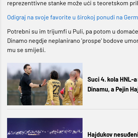
reprezenttivne stanke može ući s teoretskom pril
Odigraj na svoje favorite u širokoj ponudi na Germa
Potrebni su im trijumfi u Puli, pa potom u domać
Dinamo negdje neplanirano 'prospe' bodove umor
mu se smiješi.
Suci 4. kola HNL-a
Dinamu, a Pejin H
Hajdukov nesuđeni