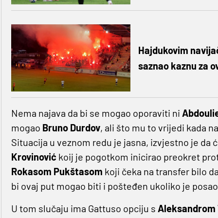
Hajdukovim navijač
saznao kaznu za o
Nema najava da bi se mogao oporaviti ni
Abdouli
mogao
Bruno Durdov
, ali što mu to vrijedi kada n
Situacija u veznom redu je jasna, izvjestno je d
Krovinović
koij je pogotkom inicirao preokret pro
Rokasom Pukštasom
koji čeka na transfer bilo da
bi ovaj put mogao biti i pošteđen ukoliko je posao 
U tom slučaju ima Gattuso opciju s
Aleksandrom 