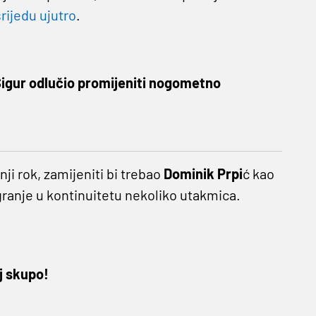
rijedu ujutro
.
Sigur odlučio promijeniti nogometno
nji rok, zamijeniti bi trebao
Dominik Prpi
ć kao
igranje u kontinuitetu nekoliko utakmica.
j skupo!