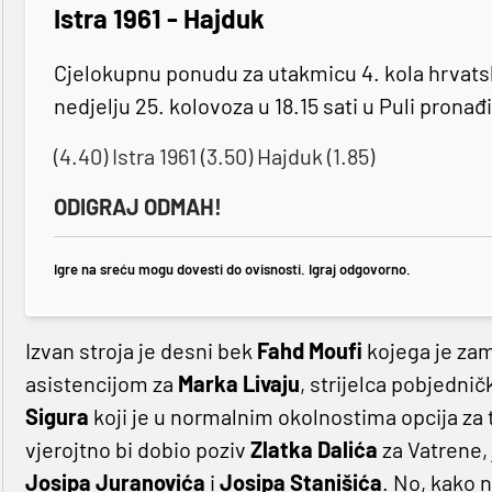
Istra 1961 - Hajduk
Cjelokupnu ponudu za utakmicu 4. kola hrvat
nedjelju 25. kolovoza u 18.15 sati u Puli pronađ
(4.40) Istra 1961 (3.50) Hajduk (1.85)
ODIGRAJ ODMAH!
Igre na sreću mogu dovesti do ovisnosti. Igraj odgovorno.
Izvan stroja je desni bek
Fahd Moufi
kojega je zam
asistencijom za
Marka Livaju
, strijelca pobjedn
Sigura
koji je u normalnim okolnostima opcija za tu 
vjerojtno bi dobio poziv
Zlatka Dalića
za Vatrene, 
Josipa Juranovića
i
Josipa Stanišića
. No, kako 