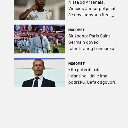
Ništa od Arsenala:
Vinicius Junior potpisat
će novi ugovor s Real
Madridom
NOGOMET
Službeno: Paris Saint-
Germain doveo
talentiranog francuskog
ofenzivca iz Monaca
NOGOMET
Fifa potvrdila da
Infantino i dalje ima
podršku, Uefa odgovorila
kako bojkot ostaje na
snazi