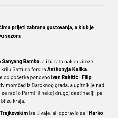
ima prijeti zabrana gostovanja, a klub je
vu sezonu
e Sanyang Bamba
, ali bi zato nakon viroze
a krilu Gattuso forsira
Anthonyja Kalika
.
a će od početka ponovno
Ivan Rakitić
i
Filip
tiv momčad iz Baroknog grada, a upitnik je nad
 se radi o Parmi ili nekoj drugoj destinaciji, pa
blizu kraja.
Trajkovskim
iza Livaje, ali oporavio se i
Marko