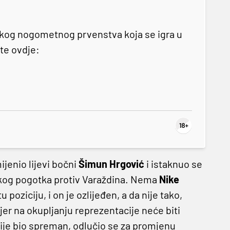
skog nogometnog prvenstva koja se igra u
ite ovdje:
ijenio lijevi bočni
Šimun Hrgović
i istaknuo se
ičkog pogotka protiv Varaždina. Nema
Nike
poziciju, i on je ozlijeđen, a da nije tako,
jer na okupljanju reprezentacije neće biti
nije bio spreman, odlučio se za promjenu