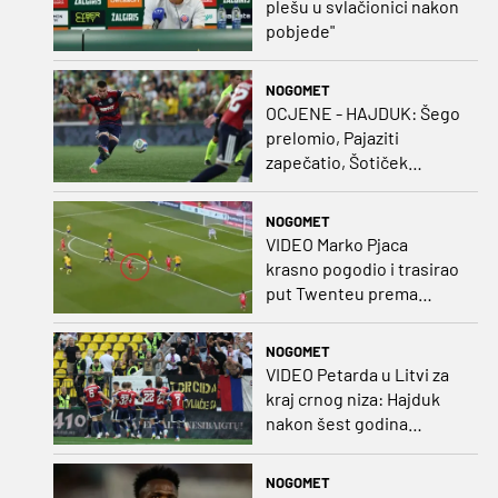
plešu u svlačionici nakon
pobjede"
NOGOMET
OCJENE - HAJDUK: Šego
prelomio, Pajaziti
zapečatio, Šotiček
oduševio u predstavi
splitskih 'odlikaša'
NOGOMET
VIDEO Marko Pjaca
krasno pogodio i trasirao
put Twenteu prema
važnoj pobjedi
NOGOMET
VIDEO Petarda u Litvi za
kraj crnog niza: Hajduk
nakon šest godina
pobijedio na europskom
gostovanju
NOGOMET