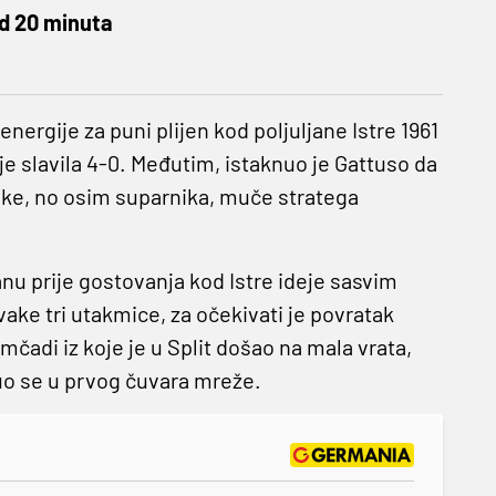
od 20 minuta
nergije za puni plijen kod poljuljane Istre 1961
 je slavila 4-0. Međutim, istaknuo je Gattuso da
ške, no osim suparnika, muče stratega
anu prije gostovanja kod Istre ideje sasvim
vake tri utakmice, za očekivati je povratak
čadi iz koje je u Split došao na mala vrata,
uo se u prvog čuvara mreže.