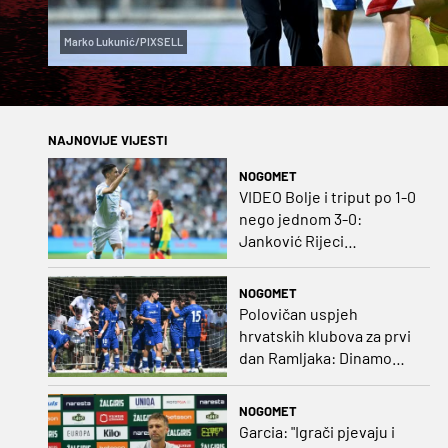
Marko Lukunić/PIXSELL
NAJNOVIJE VIJESTI
NOGOMET
VIDEO Bolje i triput po 1-0
nego jednom 3-0:
Janković Rijeci
projektilom donio slavlje
protiv inferiornijeg
NOGOMET
protivnika
Polovičan uspjeh
hrvatskih klubova za prvi
dan Ramljaka: Dinamo
poražen od Juventusa,
Hajduk bolji od Bologne
NOGOMET
Garcia: "Igrači pjevaju i