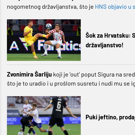
nogometnog državljanstva, što je
HNS objavio u s
Šok za Hrvatsku: 
državljanstvo!
Zvonimira Šarliju
koji je 'out' poput Sigura na sred
što je to uradio i u prošlom susretu i nudi mu se 
Puki jeftino, proda