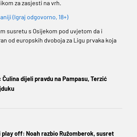
ikom za zasjesti na vrh.
niji (Igraj odgovorno, 18+)
em susretu s Osijekom pod uvjetom da i
an od europskih dvoboja za Ligu prvaka koja
: Čulina dijeli pravdu na Pampasu, Terzić
ajduku
 play off: Noah razbio Ružomberok, susret