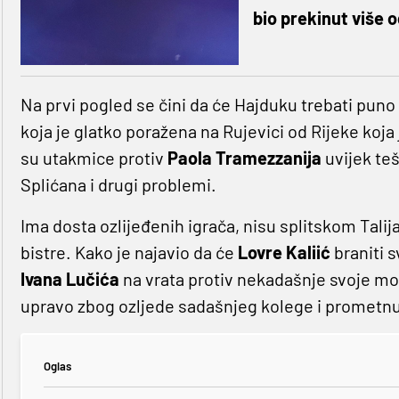
bio prekinut više 
Na prvi pogled se čini da će Hajduku trebati puno e
koja je glatko poražena na Rujevici od Rijeke koja
su utakmice protiv
Paola Tramezzanija
uvijek te
Splićana i drugi problemi.
Ima dosta ozlijeđenih igrača, nisu splitskom Talij
bistre. Kako je najavio da će
Lovre Kaliić
braniti s
Ivana Lučića
na vrata protiv nekadašnje svoje mom
upravo zbog ozljede sadašnjeg kolege i prometn
Oglas