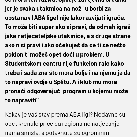
jer je svaka utakmica na nož i u borbi za
opstanak (ABA lige) nije lako razvijati igrače.
To može biti super ako si pravi, da odmah igraš
jake natjecateljske utakmice, a s druge strane
ako nisi pravi i ako očekuješ da će ti se nešto
pokloniti možeš opet doći u problem. U
Studentskom centru nije funkcioniralo kako
treba i sada zna što mora bolje i na njemu je da
to napravi ovdje u Splitu. A i klub mu mora
pronaći odgovarajući program u kojemu može
to napraviti”.
Kakav je vaš stav prema ABA ligi? Nedavno su
opet krenule priče da regionalno natjecanje
nema smisla, a potaknute su ogromnim