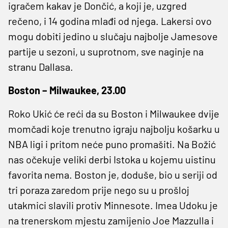
igračem kakav je Dončić, a koji je, uzgred
rečeno, i 14 godina mlađi od njega. Lakersi ovo
mogu dobiti jedino u slučaju najbolje Jamesove
partije u sezoni, u suprotnom, sve naginje na
stranu Dallasa.
Boston – Milwaukee, 23.00
Roko Ukić će reći da su Boston i Milwaukee dvije
momčadi koje trenutno igraju najbolju košarku u
NBA ligi i pritom neće puno promašiti. Na Božić
nas očekuje veliki derbi Istoka u kojemu uistinu
favorita nema. Boston je, doduše, bio u seriji od
tri poraza zaredom prije nego su u prošloj
utakmici slavili protiv Minnesote. Imea Udoku je
na trenerskom mjestu zamijenio Joe Mazzulla i