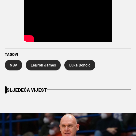
TAGOVI
NBA
LeBron James
Luka Dončić
SLJEDEĆA VIJEST