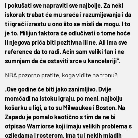
i pokušati sve napraviti sve najbolje. Za neki
iskorak trebat će mu sreće i razumijevanja i da
ti igrači izrastu u ono što se misli da mogu. I to
je to. Milijun faktora će odlučivati o tome hoće
li njegova priča biti pozitivna ili ne. Ali ima sve
reference da to radi. Acin sam veliki fan i ne
sumnjam da će ostaviti srce u kancelariji”.
NBA pozorno pratite, koga vidite na tronu?
„
Ove godine će biti jako zanimljivo. Dvije
momčadi na Istoku igraju, po meni, najbolju
košarku u ligi, a to su Milwaukee i Boston. Na
Zapadu je pomalo kaotično s tim da ne bi
otpisao Warriorse koji imaju velikih problema s
ozljedama i rosterom. Ima tu i nekih mladih