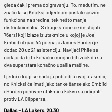
gleda čak i prema doigravanju. To, međutim, ne
znači da su Knicksi odjednom postali sasvim
funkcionalna sredina, tek nešto manje
disfunkcionalna. S druge strane će im stajati
76ersi koji izlaze iz utakmice u kojoj je Joel
Embiid utrpao 44 poena, a James Harden je
dodao 20 uz 21 asistenciju. Navijači Phile se
nadaju da bi to konačno mogao biti znak da su
dva superstara konačno upalila mašine.
I jedni i drugi se nada ju pobjedi u ovoj utakmici,
no Knicksi će imati jako tanke šanse ako Embiid
i Harden ponovne utakmicu kakvu su odigrali
protiv LA Clippersa.
Dallas – LA Lakers, 20.30