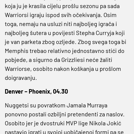
koja ju je krasila cijelu prošlu sezonu pa sada
Warriorsi igraju ispod svih očekivanja. Osim
toga, nemaju na usluzi niti najboljeg igrača i
najboljeg šutera u povijesti Stepha Curryja koji
je van parketa zbog ozljede. Zbog svega toga bi
Memphis trebao relativno jednostavno stići do
pobjede, a sigurno da Grizzliesi neće žaliti
Warriorse, osobito nakon koškanja u prošlom
doigravanju.
Denver – Phoenix, 04.30
Nuggetsi su povratkom Jamala Murraya
ponovno postali ozbiljni pretendenti za naslov.
Osobito jer je dvostruki MVP lige Nikola Jokić
nastavio igrati u svojoj uobičajenoj formi pa se