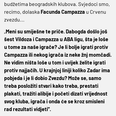
budžetima beogradskih klubova. Svjedoci smo,
recimo, dolaska
Facunda Campazza
u Crvenu
zvezdu...
„
Meni su smiješne te priče. Dabogda došlo još
šest Vildoza i Campazza u ABA ligu, šta je loše
u tome za naše igrače? Je li bolje igrati protiv
Campazza ili nekog igrača iz neke žnj momčadi.
Ne vidim ništa loše u tom i uvijek želite igrati
protiv najjačih. U krajnjoj liniji koliko Zadar ima
pobjeda i je li dobio Zvezdu? Može se, samo
treba posložiti stvari kako treba, prestati
plakati, tražiti alibije i početi dizati vrijednost
svog kluba, igrača i onda će se kroz smisleni
rad rezultati vidjeti”.