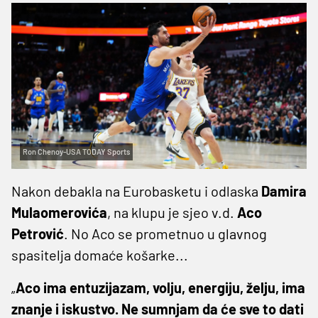
Ron Chenoy-USA TODAY Sports
Nakon debakla na Eurobasketu i odlaska
Damira
Mulaomerovića
, na klupu je sjeo v.d.
Aco
Petrović
. No Aco se prometnuo u glavnog
spasitelja domaće košarke...
„
Aco ima entuzijazam, volju, energiju, želju, ima
znanje i iskustvo. Ne sumnjam da će sve to dati