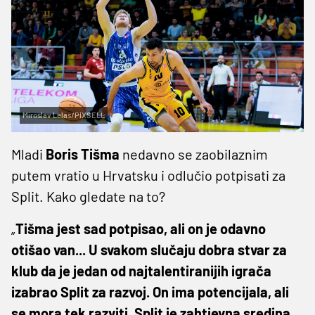
Miroslav Lelas/PIXSELL
Mladi
Boris Tišma
nedavno se zaobilaznim
putem vratio u Hrvatsku i odlučio potpisati za
Split. Kako gledate na to?
„
Tišma jest sad potpisao, ali on je odavno
otišao van... U svakom slučaju dobra stvar za
klub da je jedan od najtalentiranijih igrača
izabrao Split za razvoj. On ima potencijala, ali
se mora tek razviti. Split je zahtjevna sredina