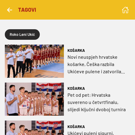
TAGOVI
Roko Leni Ukić
KOŠARKA
Novi neuspjeh hrvatske
košarke, Češka razbila
Ukićeve pulene i zatvorila
nam vrata A dizivije
KOŠARKA
Pet od pet: Hrvatska
suvereno u četvrtfinalu,
slijedi ključni dvoboj turnira
KOŠARKA
Ukićevi puleni sigurni,