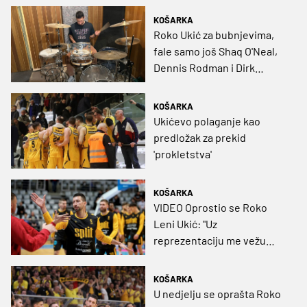
KOŠARKA
Roko Ukić za bubnjevima,
fale samo još Shaq O'Neal,
Dennis Rodman i Dirk
Nowitzki
KOŠARKA
Ukićevo polaganje kao
predložak za prekid
'prokletstva'
KOŠARKA
VIDEO Oprostio se Roko
Leni Ukić: "Uz
reprezentaciju me vežu
frustracije, najbolje mi je
bilo u Ateni, a na NBA imam
KOŠARKA
lijepa sjećanja"
U nedjelju se oprašta Roko