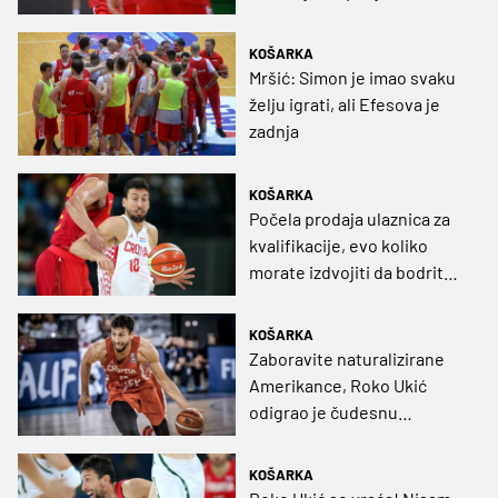
KOŠARKA
Mršić: Simon je imao svaku
želju igrati, ali Efesova je
zadnja
KOŠARKA
Počela prodaja ulaznica za
kvalifikacije, evo koliko
morate izdvojiti da bodrite
Ukića i društvo
KOŠARKA
Zaboravite naturalizirane
Amerikance, Roko Ukić
odigrao je čudesnu
utakmicu u Francuskoj
KOŠARKA