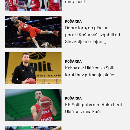
mora pasti
KOŠARKA
Dobra igra, no piše se
poraz: Košarkaši izgubili od
Slovenije uz sjajnu
realizaciju velikog
povratnika!
KOŠARKA
Kakav as: Ukić će za Split
igrati bez primanja plaće
KOŠARKA
KK Split potvrdio: Roko Leni
Ukić se vraća kući