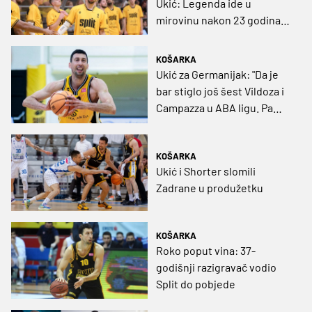
Ukić: Legenda ide u
mirovinu nakon 23 godina
karijere i 20 trofeja
KOŠARKA
Ukić za Germanijak: "Da je
bar stiglo još šest Vildoza i
Campazza u ABA ligu. Pa
uvijek želite igrati protiv
najboljih igrača, ne znam
KOŠARKA
kome to smeta"
Ukić i Shorter slomili
Zadrane u produžetku
KOŠARKA
Roko poput vina: 37-
godišnji razigravač vodio
Split do pobjede