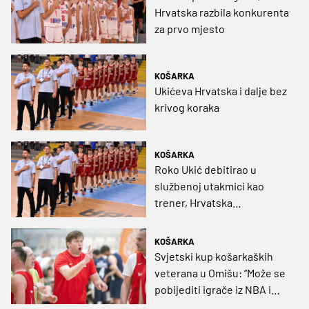
Hrvatska razbila konkurenta
za prvo mjesto
KOŠARKA
Ukićeva Hrvatska i dalje bez
krivog koraka
KOŠARKA
Roko Ukić debitirao u
službenoj utakmici kao
trener, Hrvatska
preokretom do pobjede
KOŠARKA
Svjetski kup košarkaških
veterana u Omišu: “Može se
pobijediti igrače iz NBA i
Eurolige”