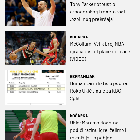
Tony Parker otpustio
crnogorskog trenera radi
„ozbiljnog prekršaja“
KOŠARKA
McCollum: Velik broj NBA
igrača živi od plaće do plaće
(VIDEO)
GERMANIJAK
Humanitarni listić u podne:
Roko Ukić tipuje za KBC
Split
KOŠARKA
Ukić: Moramo dodatno
podići razinu igre, želimo li
razmišljati o pobjedi