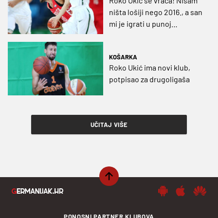
Roko Ukić se vraća! Nisam
ništa lošiji nego 2016., a san
mi je igrati u punoj
Spaladium Areni
KOŠARKA
Roko Ukić ima novi klub,
potpisao za drugoligaša
UČITAJ VIŠE
PONOSNI PARTNER KLUBOVA