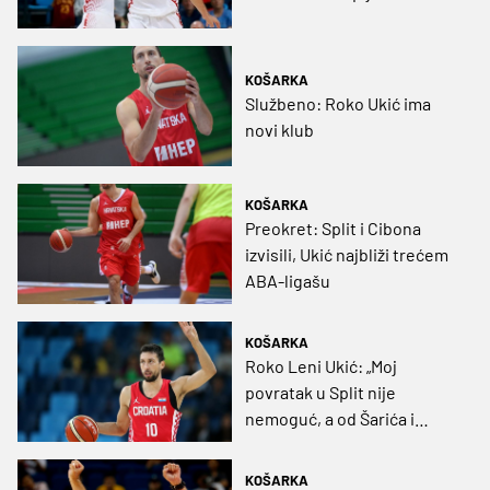
KOŠARKA
Službeno: Roko Ukić ima
novi klub
KOŠARKA
Preokret: Split i Cibona
izvisili, Ukić najbliži trećem
ABA-ligašu
KOŠARKA
Roko Leni Ukić: „Moj
povratak u Split nije
nemoguć, a od Šarića i
Hezonje su očekivali da
dostignu Dinu i Dražena“
KOŠARKA