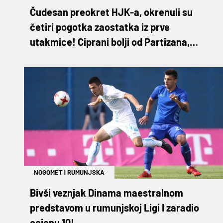
Čudesan preokret HJK-a, okrenuli su
četiri pogotka zaostatka iz prve
utakmice! Ciprani bolji od Partizana,
Islanđani oduševili
NOGOMET
|
RUMUNJSKA
Bivši veznjak Dinama maestralnom
predstavom u rumunjskoj Ligi I zaradio
ocjenu 10!