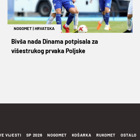
NOGOMET
|
HRVATSKA
Bivša nada Dinama potpisala za
višestrukog prvaka Poljske
VE VIJESTI
SP 2026
NOGOMET
KOŠARKA
RUKOMET
OSTALO