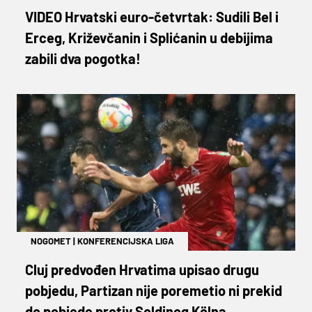
VIDEO Hrvatski euro-četvrtak: Sudili Bel i
Erceg, Križevčanin i Splićanin u debijima
zabili dva pogotka!
NOGOMET
|
KONFERENCIJSKA LIGA
Cluj predvođen Hrvatima upisao drugu
pobjedu, Partizan nije poremetio ni prekid
do pobjede protiv Soldinog Kölna