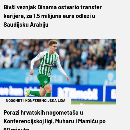
Bivši veznjak Dinama ostvario transfer
karijere, za 1.5 milijuna eura odlazi u
Saudijsku Arabiju
NOGOMET
|
KONFERENCIJSKA LIGA
Porazi hrvatskih nogometaša u
Konferencijskoj ligi, Muharu i Mamiću po
90 minuta