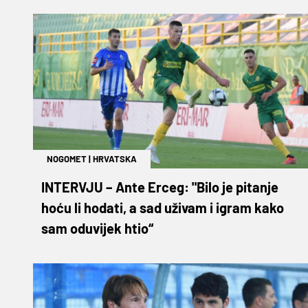
NOGOMET
|
HRVATSKA
INTERVJU – Ante Erceg: "Bilo je pitanje
hoću li hodati, a sad uživam i igram kako
sam oduvijek htio“