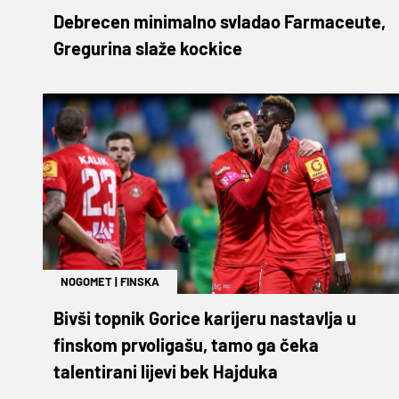
Debrecen minimalno svladao Farmaceute,
Gregurina slaže kockice
NOGOMET
|
FINSKA
Bivši topnik Gorice karijeru nastavlja u
finskom prvoligašu, tamo ga čeka
talentirani lijevi bek Hajduka