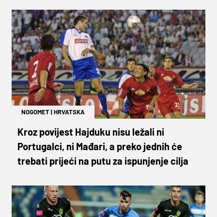
NOGOMET
|
HRVATSKA
Kroz povijest Hajduku nisu ležali ni
Portugalci, ni Mađari, a preko jednih će
trebati prijeći na putu za ispunjenje cilja