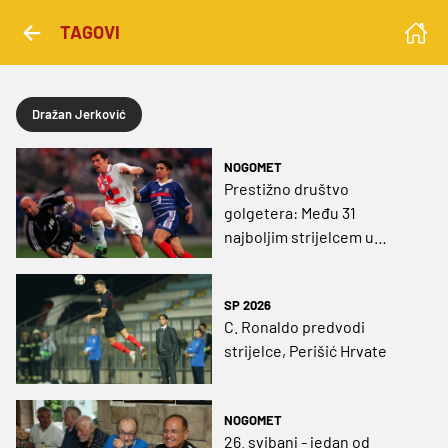
TAGOVI
Dražan Jerković
NOGOMET
Prestižno društvo
golgetera: Među 31
najboljim strijelcem u
povijesti svjetskih
prvenstava nalaze se i
SP 2026
dvojica Hrvata
C. Ronaldo predvodi
strijelce, Perišić Hrvate
NOGOMET
26. svibanj - jedan od