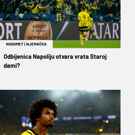
NOGOMET
|
NJEMAČKA
Odbijenica Napoliju otvara vrata Staroj
dami?