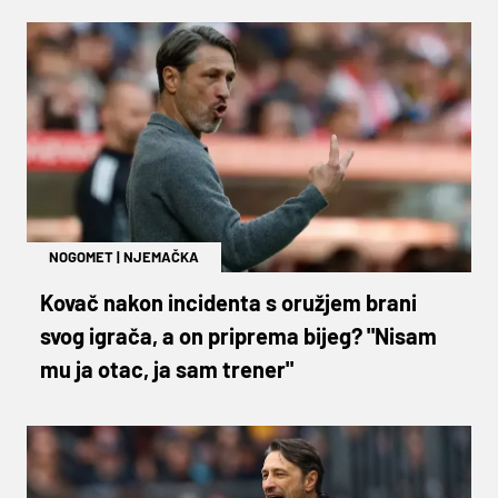
NOGOMET
|
NJEMAČKA
Kovač nakon incidenta s oružjem brani
svog igrača, a on priprema bijeg? "Nisam
mu ja otac, ja sam trener"