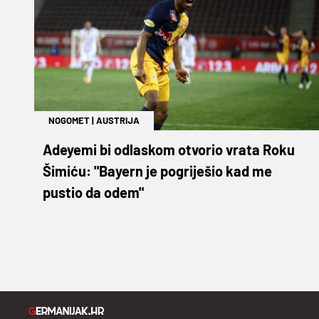
NOGOMET
|
AUSTRIJA
Adeyemi bi odlaskom otvorio vrata Roku
Šimiću: "Bayern je pogriješio kad me
pustio da odem"