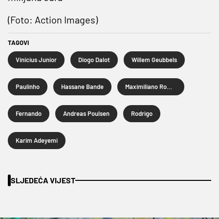
(Foto: Action Images)
TAGOVI
Vinicius Junior
Diogo Dalot
Willem Geubbels
Paulinho
Hassane Bande
Maximiliano Romero
Fernando
Andreas Poulsen
Rodrigo
Karim Adeyemi
SLJEDEĆA VIJEST