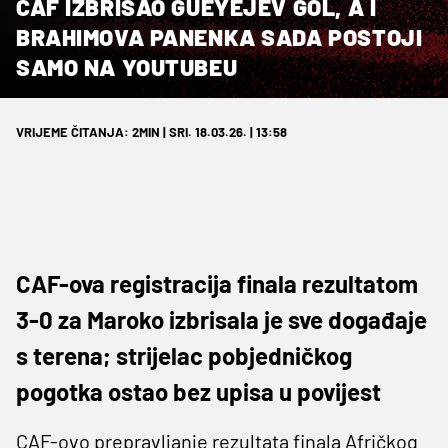
CAF IZBRISAO GUEYEJEV GOL, A I
BRAHIMOVA PANENKA SADA POSTOJI
SAMO NA YOUTUBEU
VRIJEME ČITANJA: 2MIN | SRI. 18.03.26. | 13:58
CAF-ova registracija finala rezultatom
3-0 za Maroko izbrisala je sve događaje
s terena; strijelac pobjedničkog
pogotka ostao bez upisa u povijest
CAF-ovo prepravljanje rezultata finala Afričkog