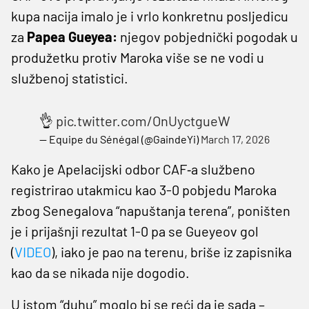
kupa nacija imalo je i vrlo konkretnu posljedicu
za
Papea Gueyea:
njegov pobjednički pogodak u
produžetku protiv Maroka više se ne vodi u
službenoj statistici.
👌
pic.twitter.com/OnUyctgueW
— Equipe du Sénégal (@GaindeYi)
March 17, 2026
Kako je Apelacijski odbor CAF‑a službeno
registrirao utakmicu kao 3-0 pobjedu Maroka
zbog Senegalova “napuštanja terena”, poništen
je i prijašnji rezultat 1-0 pa se Gueyeov gol
(
VIDEO
), iako je pao na terenu, briše iz zapisnika
kao da se nikada nije dogodio.
U istom “duhu” moglo bi se reći da je sada –