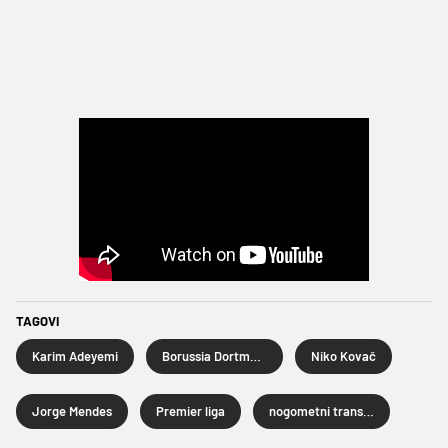
TAGOVI
Karim Adeyemi
Borussia Dortmund
Niko Kovač
Jorge Mendes
Premier liga
nogometni transferi