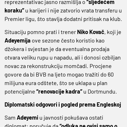
reprezentativac jasno razmišlja o
“sljedećem
koraku”
u karijeri i nije zatvorio vrata transferu u
Premier ligu, što stavlja dodatni pritisak na klub.
Situaciju pomno prati i trener
Niko Kovač
, koji je
Adeyemija
ove sezone često koristio kao
džokera i svjestan je da eventualna prodaja
otvara veliku rupu u napadu, ali i donosi ozbiljan
novac za rekonstrukciju momčadi. Procjene
govore da bi BVB na ljeto mogao tražiti do 60
milijuna eura odštete, što se uklapa u plan
potencijalne
“renovacije kadra”
u Dortmundu.
Diplomatski odgovori i pogled prema Engleskoj
Sam
Adeyemi
u javnosti pokušava ostati
diplomat: poručuje da
“odluka ne ovisi samo o