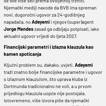
se sve više seli prema ovoljetnoj tržnici.
Njemački mediji navode da BVB ima spreman
novi, dugoročni ugovor za 24-godišnjeg
napadača, no
Adeyemi
i njegov (super)agent
Jorge Mendes
zasad ga odbijaju potpisati, iako
aktualni ugovor vrijedi do ljeta 2027.
Financijski parametri i izlazna klauzula kao
kamen spoticanja
Ključni problem su, dakako, uvjeti.
Adeyemi
traži znatno bolje financijske parametre i ugovor
s izlaznom klauzulom, što uprava kluba iz
Dortmunda tradicionalno ne voli, a u prvom
prijedlogu klauzula uopće nije postojala.
Istovremeno, više izvora piše da njemački