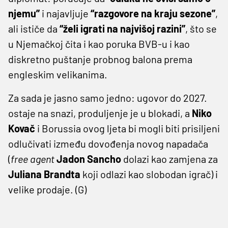
njemu”
i najavljuje
“razgovore na kraju sezone”
,
ali ističe da
“želi igrati na najvišoj razini”
, što se
u Njemačkoj čita i kao poruka BVB-u i kao
diskretno puštanje probnog balona prema
engleskim velikanima.
Za sada je jasno samo jedno: ugovor do 2027.
ostaje na snazi, produljenje je u blokadi, a
Niko
Kovač
i Borussia ovog ljeta bi mogli biti prisiljeni
odlučivati između dovođenja novog napadača
(
free agent
Jadon Sancho
dolazi kao zamjena za
Juliana Brandta
koji odlazi kao slobodan igrač) i
velike prodaje. (G)