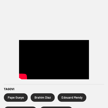
TAGOVI
Pape Gueye
Brahim Diaz
Edouard Mendy