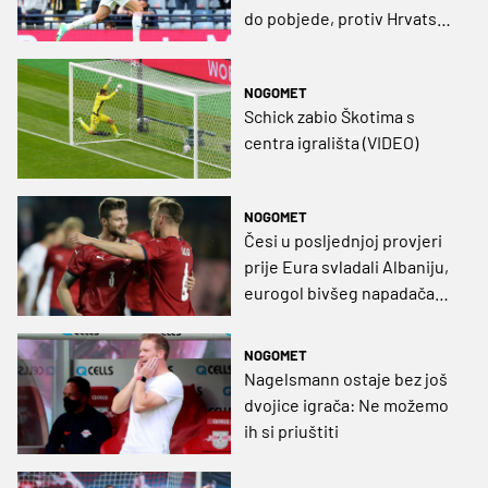
do pobjede, protiv Hrvatske
mogu riješiti svoj status
(VIDEO)
NOGOMET
Schick zabio Škotima s
centra igrališta (VIDEO)
NOGOMET
Česi u posljednjoj provjeri
prije Eura svladali Albaniju,
eurogol bivšeg napadača
Splita (VIDEO)
NOGOMET
Nagelsmann ostaje bez još
dvojice igrača: Ne možemo
ih si priuštiti