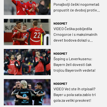
Ponajbolji češki nogometaš
propustit će dvoboj protiv
Vatrenih
NOGOMET
VIDEO Češka pobijedila
Crnogorce i s maksimalnih
devet bodova dolazi u
Osijek
NOGOMET
Šoping u Leverkusenu:
Bayern želi dovesti čak
trojicu Bayerovih vedeta!
NOGOMET
VIDEO Već ste ih otpisali?
Bayer u pola sata zabio tri
gola za veliki preokret!