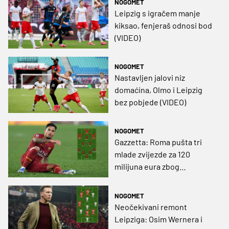
NOGOMET
Leipzig s igračem manje
kiksao, fenjeraš odnosi bod
(VIDEO)
NOGOMET
Nastavljen jalovi niz
domaćina, Olmo i Leipzig
bez pobjede (VIDEO)
NOGOMET
Gazzetta: Roma pušta tri
mlade zvijezde za 120
milijuna eura zbog
financijskih problema
NOGOMET
Neočekivani remont
Leipziga: Osim Wernera i