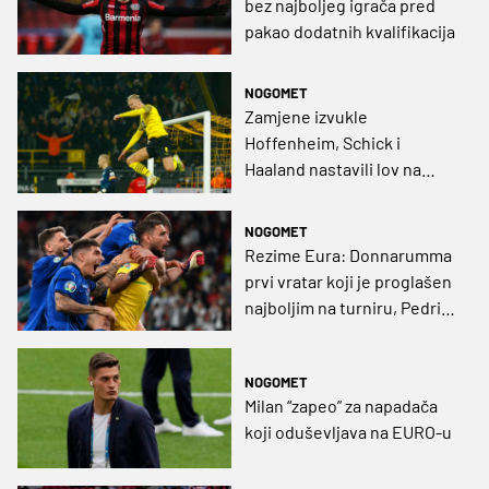
bez najboljeg igrača pred
pakao dodatnih kvalifikacija
NOGOMET
Zamjene izvukle
Hoffenheim, Schick i
Haaland nastavili lov na
Lewandowskog (VIDEO)
NOGOMET
Rezime Eura: Donnarumma
prvi vratar koji je proglašen
najboljim na turniru, Pedri
dominirao među mlađima, a
kandidat za utakmicu
NOGOMET
prvenstva je susret
Milan “zapeo” za napadača
Hrvatske i Španjolske
koji oduševljava na EURO-u