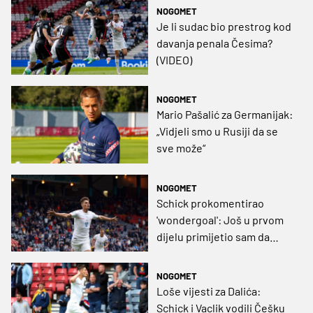
NOGOMET
Je li sudac bio prestrog kod
davanja penala Česima?
(VIDEO)
NOGOMET
Mario Pašalić za Germanijak:
„Vidjeli smo u Rusiji da se
sve može“
NOGOMET
Schick prokomentirao
'wondergoal': Još u prvom
dijelu primijetio sam da
Marshall stoji daleko od gola
NOGOMET
Loše vijesti za Dalića:
Schick i Vaclik vodili Češku