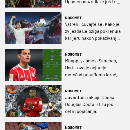
Upamecana, odlaze još tri
igrača
NOGOMET
Vatreni, čuvajte se: Kako je
zvijezda Leipziga pokrenula
karijeru nakon pokazivanja
srednjeg prsta
NOGOMET
Mbappe, James, Sanches,
Hart - ovo je najbolja
momčad posuđenih igrača
(GRAFIKA)
NOGOMET
Juventus u akciji! Došao
Douglas Costa, stižu još
četiri pojačanja!
NOGOMET