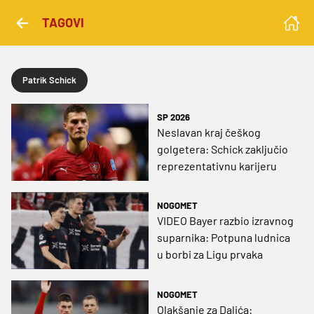
TAGOVI
Patrik Schick
SP 2026
Neslavan kraj češkog
golgetera: Schick zaključio
reprezentativnu karijeru
NOGOMET
VIDEO Bayer razbio izravnog
suparnika: Potpuna ludnica
u borbi za Ligu prvaka
NOGOMET
Olakšanje za Dalića: