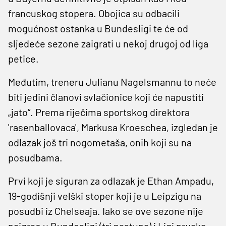
francuskog stopera. Obojica su odbacili
mogućnost ostanka u Bundesligi te će od
sljedeće sezone zaigrati u nekoj drugoj od liga
petice.
Međutim, treneru Julianu Nagelsmannu to neće
biti jedini članovi svlačionice koji će napustiti
„jato“. Prema riječima sportskog direktora
'rasenballovaca', Markusa Kroeschea, izgledan je
odlazak još tri nogometaša, onih koji su na
posudbama.
Prvi koji je siguran za odlazak je Ethan Ampadu,
19-godišnji velški stoper koji je u Leipzigu na
posudbi iz Chelseaja. Iako se ove sezone nije
naigrao u Bundesligi (tri nastupa) i Ligi prvaka