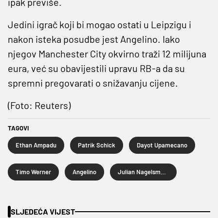
ipak previše.
Jedini igrač koji bi mogao ostati u Leipzigu i
nakon isteka posudbe jest Angelino. Iako
njegov Manchester City okvirno traži 12 milijuna
eura, već su obavijestili upravu RB-a da su
spremni pregovarati o snižavanju cijene.
(Foto: Reuters)
TAGOVI
Ethan Ampadu
Patrik Schick
Dayot Upamecano
Timo Werner
Angelino
Julian Nagelsmann
SLJEDEĆA VIJEST