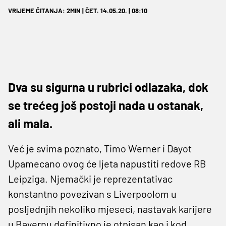
VRIJEME ČITANJA: 2MIN | ČET. 14.05.20. | 08:10
Dva su sigurna u rubrici odlazaka, dok
se trećeg još postoji nada u ostanak,
ali mala.
Već je svima poznato, Timo Werner i Dayot
Upamecano ovog će ljeta napustiti redove RB
Leipziga. Njemački je reprezentativac
konstantno povezivan s Liverpoolom u
posljednjih nekoliko mjeseci, nastavak karijere
u Bayernu definitivno je otpisan kao i kod