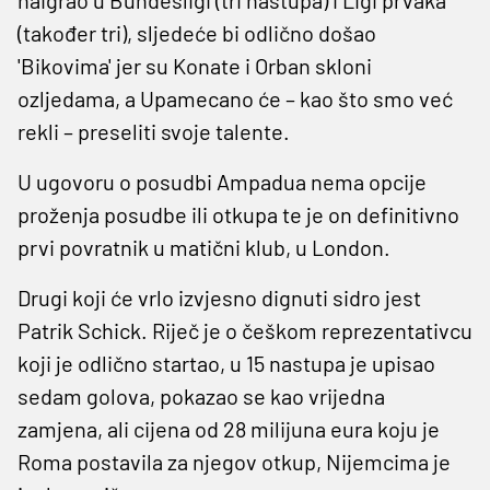
(također tri), sljedeće bi odlično došao
'Bikovima' jer su Konate i Orban skloni
ozljedama, a Upamecano će – kao što smo već
rekli – preseliti svoje talente.
U ugovoru o posudbi Ampadua nema opcije
proženja posudbe ili otkupa te je on definitivno
prvi povratnik u matični klub, u London.
Drugi koji će vrlo izvjesno dignuti sidro jest
Patrik Schick. Riječ je o češkom reprezentativcu
koji je odlično startao, u 15 nastupa je upisao
sedam golova, pokazao se kao vrijedna
zamjena, ali cijena od 28 milijuna eura koju je
Roma postavila za njegov otkup, Nijemcima je