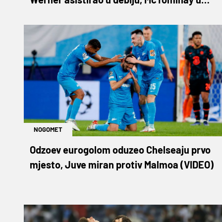
90+4. promašio pobjedu
NOGOMET
Odzoev eurogolom oduzeo Chelseaju prvo
mjesto, Juve miran protiv Malmoa (VIDEO)