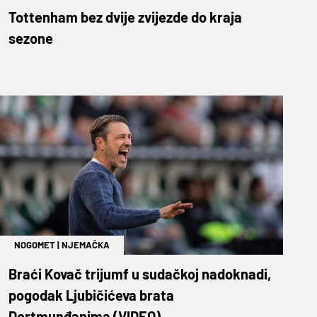
Tottenham bez dvije zvijezde do kraja
sezone
NOGOMET
|
NJEMAČKA
Braći Kovač trijumf u sudačkoj nadoknadi,
pogodak Ljubičićeva brata
Dortmunđanima (VIDEO)