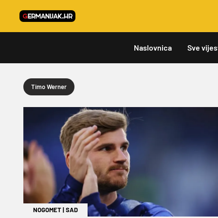
Naslovnica
Sve vijes
Timo Werner
NOGOMET
|
SAD