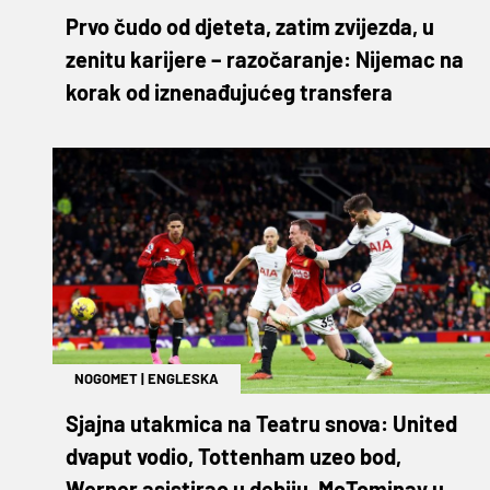
Prvo čudo od djeteta, zatim zvijezda, u
zenitu karijere – razočaranje: Nijemac na
korak od iznenađujućeg transfera
NOGOMET
|
ENGLESKA
Sjajna utakmica na Teatru snova: United
dvaput vodio, Tottenham uzeo bod,
Werner asistirao u debiju, McTominay u