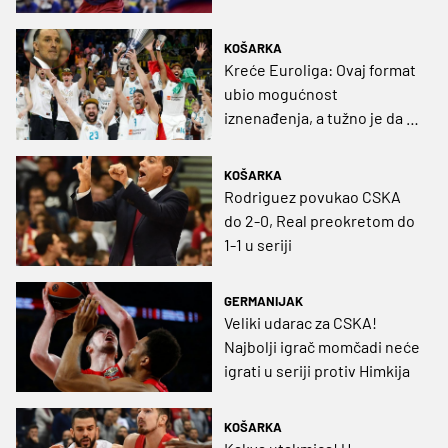
KOŠARKA
Kreće Euroliga: Ovaj format
ubio mogućnost
iznenađenja, a tužno je da ju
igraju samo 3 Hrvata
KOŠARKA
Rodriguez povukao CSKA
do 2-0, Real preokretom do
1-1 u seriji
GERMANIJAK
Veliki udarac za CSKA!
Najbolji igrač momčadi neće
igrati u seriji protiv Himkija
KOŠARKA