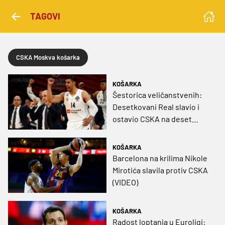
TAGOVI
CSKA Moskva košarka
KOŠARKA
Šestorica veličanstvenih:
Desetkovani Real slavio i
ostavio CSKA na deset
poena u posljednjoj
četvrtini (VIDEO)
KOŠARKA
Barcelona na krilima Nikole
Mirotića slavila protiv CSKA
(VIDEO)
KOŠARKA
Radost loptanja u Euroligi: