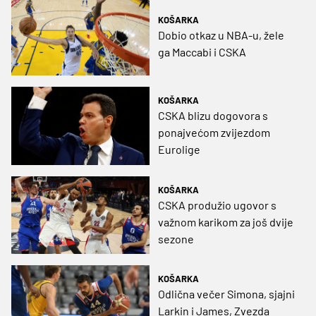
KOŠARKA
Dobio otkaz u NBA-u, žele
ga Maccabi i CSKA
KOŠARKA
CSKA blizu dogovora s
ponajvećom zvijezdom
Eurolige
KOŠARKA
CSKA produžio ugovor s
važnom karikom za još dvije
sezone
KOŠARKA
Odlična večer Simona, sjajni
Larkin i James, Zvezda