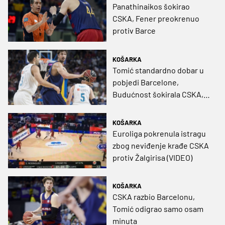
Panathinaikos šokirao
CSKA, Fener preokrenuo
protiv Barce
KOŠARKA
Tomić standardno dobar u
pobjedi Barcelone,
Budućnost šokirala CSKA,
simultanka Shveda
KOŠARKA
Euroliga pokrenula istragu
zbog neviđenje krađe CSKA
protiv Žalgirisa (VIDEO)
KOŠARKA
CSKA razbio Barcelonu,
Tomić odigrao samo osam
minuta