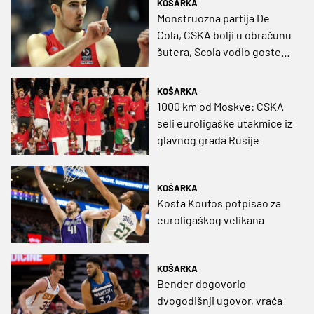
KOŠARKA
Monstruozna partija De
Cola, CSKA bolji u obračunu
šutera, Scola vodio goste
do pobjede
KOŠARKA
1000 km od Moskve: CSKA
seli euroligaške utakmice iz
glavnog grada Rusije
KOŠARKA
Kosta Koufos potpisao za
euroligaškog velikana
KOŠARKA
Bender dogovorio
dvogodišnji ugovor, vraća