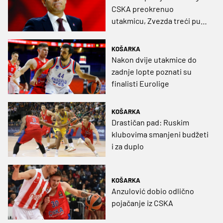
CSKA preokrenuo
utakmicu, Zvezda treći put
poražena
KOŠARKA
Nakon dvije utakmice do
zadnje lopte poznati su
finalisti Eurolige
KOŠARKA
Drastičan pad: Ruskim
klubovima smanjeni budžeti
i za duplo
KOŠARKA
Anzulović dobio odlično
pojačanje iz CSKA