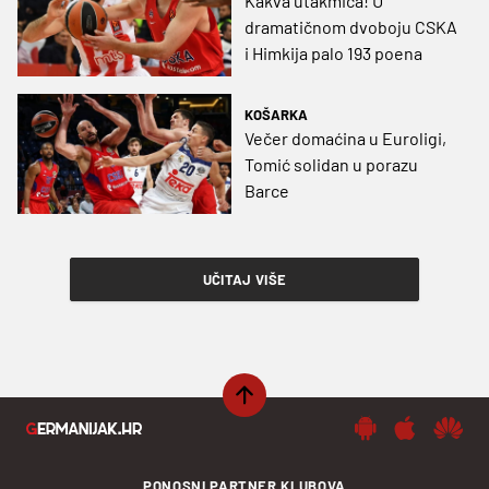
Kakva utakmica! U
dramatičnom dvoboju CSKA
i Himkija palo 193 poena
KOŠARKA
Večer domaćina u Euroligi,
Tomić solidan u porazu
Barce
UČITAJ VIŠE
PONOSNI PARTNER KLUBOVA