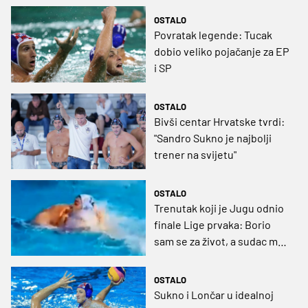
mi je najljepši rođendan”
OSTALO
Povratak legende: Tucak
dobio veliko pojačanje za EP
i SP
OSTALO
Bivši centar Hrvatske tvrdi:
"Sandro Sukno je najbolji
trener na svijetu"
OSTALO
Trenutak koji je Jugu odnio
finale Lige prvaka: Borio
sam se za život, a sudac mi
je dao crveni karton (VIDEO)
OSTALO
Sukno i Lončar u idealnoj