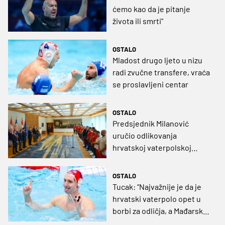
ćemo kao da je pitanje
života ili smrti"
OSTALO
Mladost drugo ljeto u nizu
radi zvučne transfere, vraća
se proslavljeni centar
OSTALO
Predsjednik Milanović
uručio odlikovanja
hrvatskoj vaterpolskoj
reprezentaciji
OSTALO
Tucak: “Najvažnije je da je
hrvatski vaterpolo opet u
borbi za odličja, a Mađarska
je fenomenalna”; Bijač: “Ovo