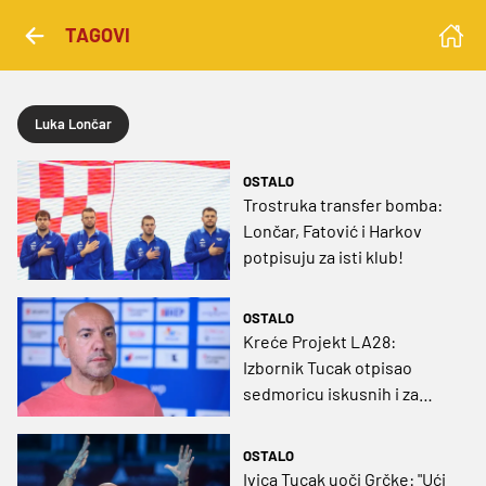
TAGOVI
Luka Lončar
OSTALO
Trostruka transfer bomba:
Lončar, Fatović i Harkov
potpisuju za isti klub!
OSTALO
Kreće Projekt LA28:
Izbornik Tucak otpisao
sedmoricu iskusnih i za
novu akciju pozvao mlade
igrače
OSTALO
Ivica Tucak uoči Grčke: "Ući