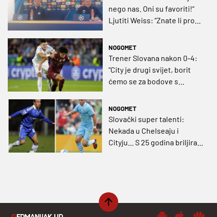
nego nas. Oni su favoriti!“
Ljutiti Weiss: “Znate li protiv
koga igramo!?“
NOGOMET
Trener Slovana nakon 0-4:
“City je drugi svijet, borit
ćemo se za bodove s
Dinamom koji je na našoj
razini”
NOGOMET
Slovački super talenti:
Nekada u Chelseaju i
Cityju... S 25 godina briljiraju
za petrodolare! (VIDEO)