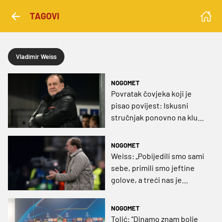
TAGOVI
Vladimir Weiss
NOGOMET
Povratak čovjeka koji je
pisao povijest: Iskusni
stručnjak ponovno na klupi
reprezentacije
NOGOMET
Weiss: „Pobijedili smo sami
sebe, primili smo jeftine
golove, a treći nas je
uništio“
NOGOMET
Tolić: “Dinamo znam bolje