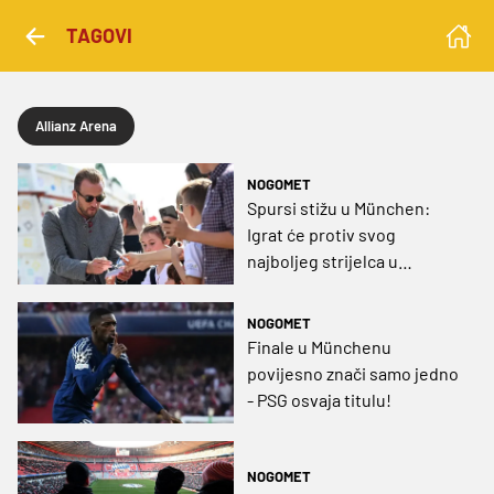
TAGOVI
Allianz Arena
NOGOMET
Spursi stižu u München:
Igrat će protiv svog
najboljeg strijelca u
povijesti
NOGOMET
Finale u Münchenu
povijesno znači samo jedno
- PSG osvaja titulu!
NOGOMET