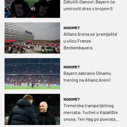
Odlučili članovi: Bayern će
umiroviti dres s brojem 5
NOGOMET
Allianz Arena se 'premješta'
u ulicu Franza
Beckenbauera
NOGOMET
Bayern zabranio Dinamu
trening na Allianz Areni!
NOGOMET
Trenerska trampa ljetnog
mercata: Tuchel u Kazalište
snova, Ten Hag po povratak
naslova u Allianz Arenu