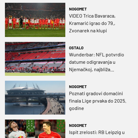
NOGOMET
VIDEO Trica Bavaraca,
Kramarić igrao do 79.,
Zvonarek na klupi
OSTALO
Wunderbar: NFL potvrdio
datume odigravanja u
Njemačkoj, najbliža
destinacija nam je u
Munchenu
NOGOMET
Poznati gradovi domaćini
finala Lige prvaka do 2025.
godine
NOGOMET
Ispit zrelosti: RB Leipzig u