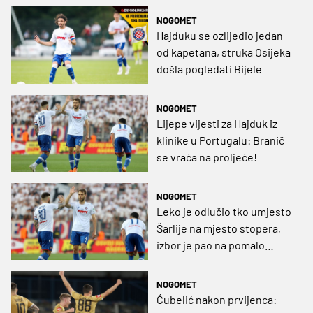
NOGOMET
Hajduku se ozlijedio jedan
od kapetana, struka Osijeka
došla pogledati Bijele
NOGOMET
Lijepe vijesti za Hajduk iz
klinike u Portugalu: Branič
se vraća na proljeće!
NOGOMET
Leko je odlučio tko umjesto
Šarlije na mjesto stopera,
izbor je pao na pomalo
'zaboravljenog' Ferra
NOGOMET
Ćubelić nakon prvijenca: