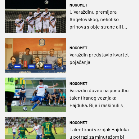
NOGOMET
U Varaždinu premijera
Angelovskog, nekoliko
prinova s obje strane ali i
bugarskog Playboya sa
zviždaljkom! (GRAFIKA)
NOGOMET
Varaždin predstavio kvartet
pojačanja
NOGOMET
Varaždin doveo na posudbu
talentiranog veznjaka
Hajduka, Bijeli raskinuli s
Blagaićem
NOGOMET
Talentirani veznjak Hajduka
u potrazi za minutažom bi