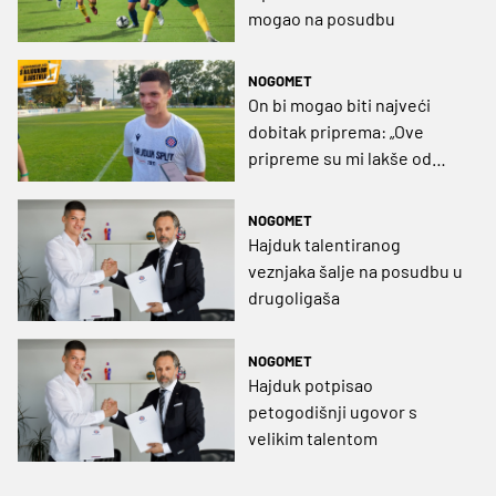
mogao na posudbu
NOGOMET
On bi mogao biti najveći
dobitak priprema: „Ove
pripreme su mi lakše od
prošlogodišnjih"
NOGOMET
Hajduk talentiranog
veznjaka šalje na posudbu u
drugoligaša
NOGOMET
Hajduk potpisao
petogodišnji ugovor s
velikim talentom