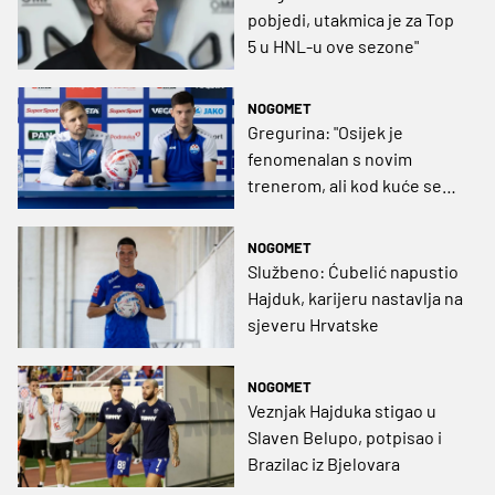
pobjedi, utakmica je za Top
5 u HNL-u ove sezone"
NOGOMET
Gregurina: "Osijek je
fenomenalan s novim
trenerom, ali kod kuće se
pita nas", Ćubelić: "Volio bih
podići statistiku"
NOGOMET
Službeno: Ćubelić napustio
Hajduk, karijeru nastavlja na
sjeveru Hrvatske
NOGOMET
Veznjak Hajduka stigao u
Slaven Belupo, potpisao i
Brazilac iz Bjelovara