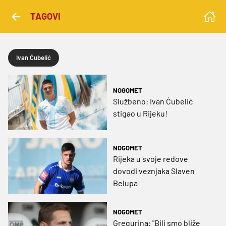
TAGOVI
Ivan Ćubelić
NOGOMET
Službeno: Ivan Ćubelić
stigao u Rijeku!
NOGOMET
Rijeka u svoje redove
dovodi veznjaka Slaven
Belupa
NOGOMET
Gregurina: "Bili smo bliže