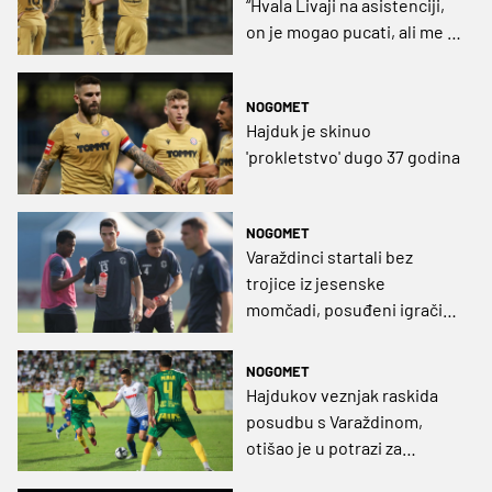
“Hvala Livaji na asistenciji,
on je mogao pucati, ali me je
vidio“
NOGOMET
Hajduk je skinuo
'prokletstvo' dugo 37 godina
NOGOMET
Varaždinci startali bez
trojice iz jesenske
momčadi, posuđeni igrači
Hajduka i Dinama vratili se u
svoja jata
NOGOMET
Hajdukov veznjak raskida
posudbu s Varaždinom,
otišao je u potrazi za
minutažom, ali nije ju dobio