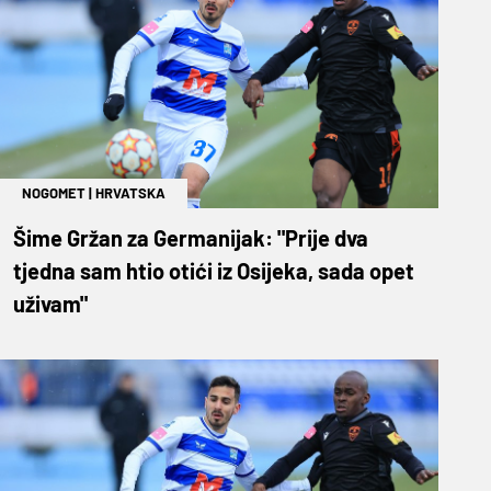
NOGOMET
|
HRVATSKA
Šime Gržan za Germanijak: "Prije dva
tjedna sam htio otići iz Osijeka, sada opet
uživam"