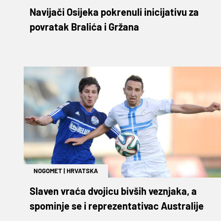
Navijači Osijeka pokrenuli inicijativu za
povratak Bralića i Gržana
NOGOMET
|
HRVATSKA
Slaven vraća dvojicu bivših veznjaka, a
spominje se i reprezentativac Australije