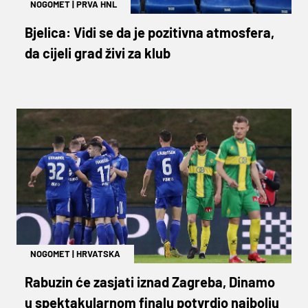
NOGOMET
|
PRVA HNL
Bjelica: Vidi se da je pozitivna atmosfera,
da cijeli grad živi za klub
NOGOMET
|
HRVATSKA
Rabuzin će zasjati iznad Zagreba, Dinamo
u spektakularnom finalu potvrdio najbolju