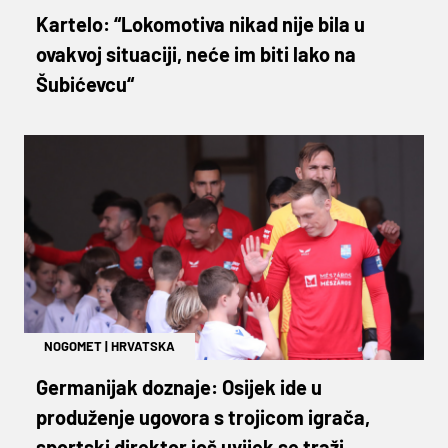
Kartelo: “Lokomotiva nikad nije bila u
ovakvoj situaciji, neće im biti lako na
Šubićevcu“
NOGOMET
|
HRVATSKA
Germanijak doznaje: Osijek ide u
produženje ugovora s trojicom igrača,
sportski direktor još uvijek se traži