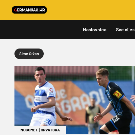
Naslovnica
Sve vijes
Šime Gržan
NOGOMET
|
HRVATSKA