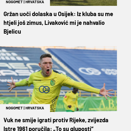
NOGOMET
|
HRVATSKA
Gržan uoči dolaska u Osijek: Iz kluba su me
htjeli još zimus, Livaković mi je nahvalio
Bjelicu
NOGOMET
|
HRVATSKA
Vuk ne smije igrati protiv Rijeke, zvijezda
Istre 1961 poručila: „To su gluposti“