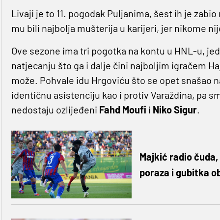
Livaji je to 11. pogodak Puljanima, šest ih je zabio
mu bili najbolja mušterija u karijeri, jer nikome ni
Ove sezone ima tri pogotka na kontu u HNL-u, jeda
natjecanju što ga i dalje čini najboljim igračem 
može. Pohvale idu Hrgoviću što se opet snašao n
identičnu asistenciju kao i protiv Varaždina, pa s
nedostaju ozlijeđeni
Fahd Moufi
i
Niko Sigur
.
Majkić radio čuda, 
poraza i gubitka o