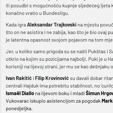
ili posudbi s mogućnošću kupnje sljedećeg ljeta 
konačno vratio u Bundesligu.
Kada igra
Aleksandar Trajkovski
na mjestu povuče
što on ne asistira i ne zabija, kao što je bio ovaj
je latentna opasnost svojom pojavom na tom mjestu
Jer, u koliko samo prigoda su se našli Pukštas i Sa
otkrio na kojim su pozicijama najbolji. Puki je u H
korisniji na lijevoj strani, jer mu se kao dešnjaku
Ivan Rakitić
i
Filip Krovinović
su davali dobar rita
centrali Hajduk ima potrebitu stabilnost, no ‘curil
Ismaël Diallo
na lijevom boku i mladi
Šimun Hrgov
Vukovarac iskupio asistencijom za pogodak
Mark
ponedjeljka.