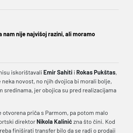
a nam nije najvišoj razini, ali moramo
nisu iskorištavali
Emir Sahiti
i
Rokas Pukštas
,
e neka novost, no njih dvojica bi morali bolje,
im sredinama, jer obojica su pred realizacijama
je otvorena priča s Parmom, pa potom malo
ortski direktor
Nikola Kalinić
zna što čini. Kod
eba finiširati transfer bilo da se radi o prodaji