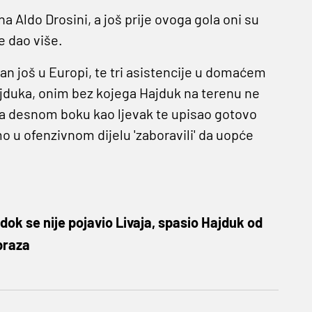
 na Aldo Drosini, a još prije ovoga gola oni su
je dao više.
n još u Europi, te tri asistencije u domaćem
Hajduka, onim bez kojega Hajduk na terenu ne
a desnom boku kao ljevak te upisao gotovo
mo u ofenzivnom dijelu 'zaboravili' da uopće
dok se nije pojavio Livaja, spasio Hajduk od
braza