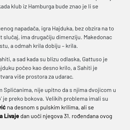
kada klub iz Hamburga bude znao je li se
nog napadača, igra Hajduka, bez obzira na to
 put slučaj, ima drugačiju dimenziju. Makedonac
, a odmah krila dobiju – krila.
hiti, a sad kada su blizu odlaska, Gattuso je
ajduku počeo kao desno krilo, a Sahiti je
 otvara više prostora za udarac.
m Splićanima, nije upitno da s njima dvojicom u
o’ je preko bokova. Velikih problema imali su
ić
na desnom s pulskim krilima, ali se
a Livaje
dan uoči njegova 31. rođendana ovog