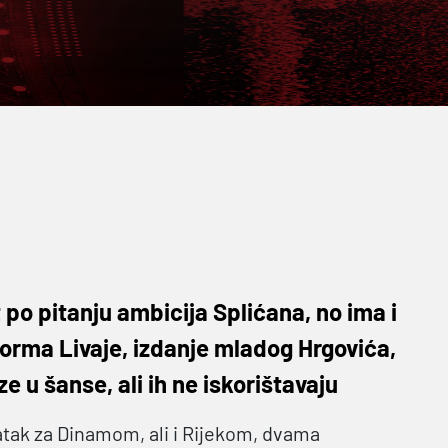
t po pitanju ambicija Splićana, no ima i
 forma Livaje, izdanje mladog Hrgovića,
e u šanse, ali ih ne iskorištavaju
atak za Dinamom, ali i Rijekom, dvama