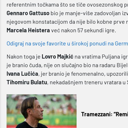
referentnim točkama što se tiče ovosezonskog prve
Gennaro Gattuso
bio je manje-više zadovoljan iz
njegovom konstatacijom da nije bilo kobne prve 
Marcela Heistera
već nakon 57 sekundi igre.
Odigraj na svoje favorite u širokoj ponudi na Germa
Nakon toga je
Lovro Majkić
na vratima Puljana igr
je branio čuda, nije on slučajno bio na radaru Bije
Ivana Lučića
, jer branio je fenomenalno, upozor
Tihomiru Bulatu
, nekadašnjem treneru vratara u S
Tramezzani: ”Remi j