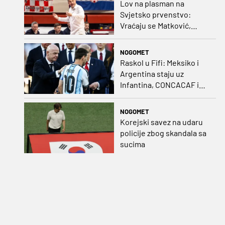
Lov na plasman na
Svjetsko prvenstvo:
Vraćaju se Matković,
Nakić i Drežnjak
NOGOMET
Raskol u Fifi: Meksiko i
Argentina staju uz
Infantina, CONCACAF i
CONMEBOL više nisu
čvrsti
NOGOMET
Korejski savez na udaru
policije zbog skandala sa
sucima