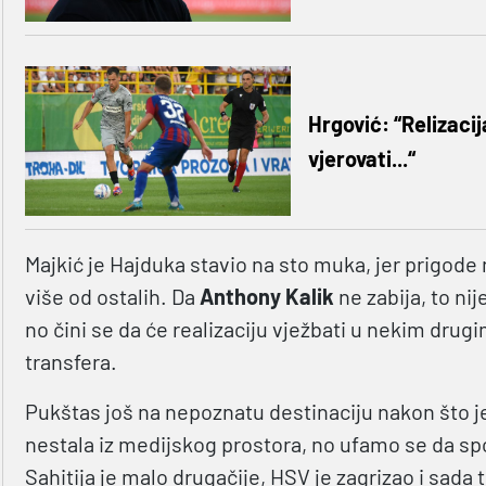
Hrgović: “Relizacij
vjerovati...“
Majkić je Hajduka stavio na sto muka, jer prigode 
više od ostalih. Da
Anthony Kalik
ne zabija, to nij
no čini se da će realizaciju vježbati u nekim drug
transfera.
Pukštas još na nepoznatu destinaciju nakon što 
nestala iz medijskog prostora, no ufamo se da sp
Sahitija je malo drugačije, HSV je zagrizao i sada tr