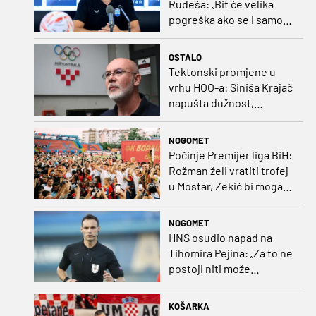
Rudeša: „Bit će velika
pogreška ako se i samo
malo opustimo“
OSTALO
Tektonski promjene u
vrhu HOO-a: Siniša Krajač
napušta dužnost,
razriješeno i svih osam
direktora
NOGOMET
Počinje Premijer liga BiH:
Rožman želi vratiti trofej
u Mostar, Zekić bi mogao
biti iznenađenje
NOGOMET
HNS osudio napad na
Tihomira Pejina: „Za to ne
postoji niti može
postojati opravdanje”
KOŠARKA