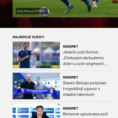
Saša Miljević/PIXSELL
NAJNOVIJE VIJESTI
NOGOMET
Jelavić uoči Gorice:
„Očekujem da budemo
dobri u svim segmentima
igre i pobjedu“
NOGOMET
Slaven Belupo potpisao
trogodišnji ugovor s
mladim talentom
NOGOMET
Bessone upozorava uoči