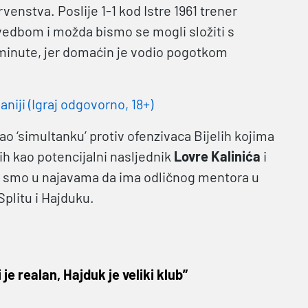
nstva. Poslije 1-1 kod Istre 1961 trener
vedbom i možda bismo se mogli složiti s
minute, jer domaćin je vodio pogotkom
niji (Igraj odgovorno, 18+)
ao ‘simultanku’ protiv ofenzivaca Bijelih kojima
lih kao potencijalni nasljednik
Lovre Kalinića
i
ili smo u najavama da ima odličnog mentora u
plitu i Hajduku.
e realan, Hajduk je veliki klub”