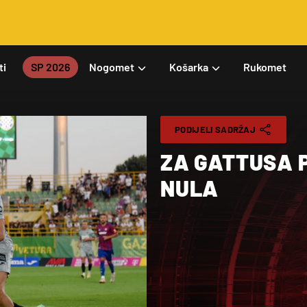
ti
SP 2026
Nogomet
Košarka
Rukomet
PODIJELI SADRŽAJ
ZA GATTUSA P
NULA