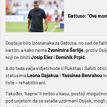
Gattuso: ”Ova mom
Dosta je bilo izostanaka za Gattusa, no sad će falit
karton, a kako nema
Zvonimira Šarlije
, protiv Osi
koji će činiti
Josip Elez
i
Dominik Prpić
.
A do tada valja vidjeti hoće li Pukštas i Sahiti otići,
statusima
Leona Dajakua
i
Yassinea Benrahou
ko
liste – rehabilitirani.
Također, 'kapne' li nešto u kasu, postoji mogućnos
pod uvjetom da se svlada uzdrmani Osijek, mogli 