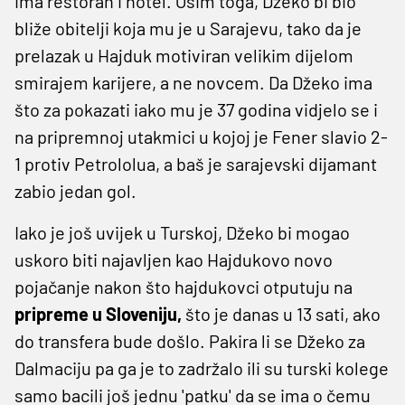
ima restoran i hotel. Osim toga, Džeko bi bio
bliže obitelji koja mu je u Sarajevu, tako da je
prelazak u Hajduk motiviran velikim dijelom
smirajem karijere, a ne novcem. Da Džeko ima
što za pokazati iako mu je 37 godina vidjelo se i
na pripremnoj utakmici u kojoj je Fener slavio 2-
1 protiv Petrololua, a baš je sarajevski dijamant
zabio jedan gol.
Iako je još uvijek u Turskoj, Džeko bi mogao
uskoro biti najavljen kao Hajdukovo novo
pojačanje nakon što hajdukovci otputuju na
pripreme u Sloveniju,
što je danas u 13 sati, ako
do transfera bude došlo. Pakira li se Džeko za
Dalmaciju pa ga je to zadržalo ili su turski kolege
samo bacili još jednu 'patku' da se ima o čemu