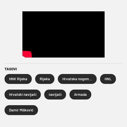
TAGOVI
HNK Rijeka
Rijeka
Hrvatska nogometna liga
HNL
Hrvatski navijači
navijači
Armada
Damir Mišković