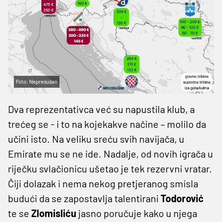
Foto: Nepresušan
Dva reprezentativca već su napustila klub, a
trećeg se - i to na kojekakve načine – molilo da
učini isto. Na veliku sreću svih navijača, u
Emirate mu se ne ide. Nadalje, od novih igrača u
riječku svlačionicu ušetao je tek rezervni vratar.
Čiji dolazak i nema nekog pretjeranog smisla
budući da se zapostavlja talentirani
Todorović
te se
Zlomisliću
jasno poručuje kako u njega