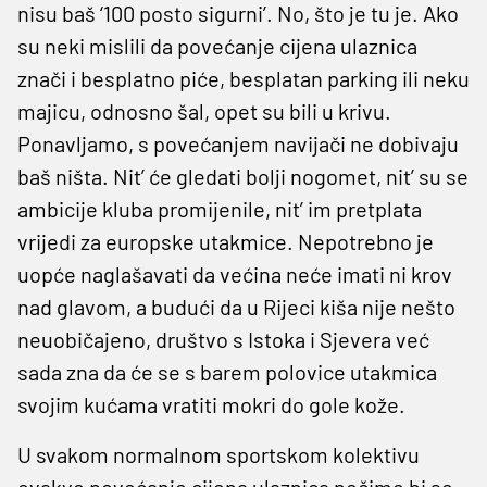
nisu baš ‘100 posto sigurni’. No, što je tu je. Ako
su neki mislili da povećanje cijena ulaznica
znači i besplatno piće, besplatan parking ili neku
majicu, odnosno šal, opet su bili u krivu.
Ponavljamo, s povećanjem navijači ne dobivaju
baš ništa. Nit’ će gledati bolji nogomet, nit’ su se
ambicije kluba promijenile, nit’ im pretplata
vrijedi za europske utakmice. Nepotrebno je
uopće naglašavati da većina neće imati ni krov
nad glavom, a budući da u Rijeci kiša nije nešto
neuobičajeno, društvo s Istoka i Sjevera već
sada zna da će se s barem polovice utakmica
svojim kućama vratiti mokri do gole kože.
U svakom normalnom sportskom kolektivu
ovakvo povećanje cijena ulaznica nečime bi se