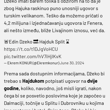
Džeko imati barem tolika s obzirom na to da je
zbog Hajuka raskinuo puno unosniji ugovor s
turskim velikanom. Teško da možemo pričati o
4,2 milijuna i izjednačavanju ugovora iz Fenera,
ali nešto između, bliže Livajinom iznosu, već da.
🚨Edin Dzeko 🔜 Hajduk Split ⌛
https://t.co/t1DJgVoHCU
pic.twitter.com/hV7iHjIKvK
— Ekrem KONUR (@Ekremkonur)
June 30, 2024
Prema sada dostupnim informacijama, Džeko bi
trebao s
Hajdukom
potpisati ugovor na
dvije
godine,
koliko, navodno, još misli igrati, nakon
čega bi se posvetio poslovima koje je započeo u
Dalmaciji, točnije u Splitu i Dubrovniku u kojima