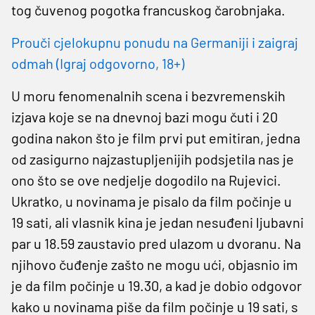
tog čuvenog pogotka francuskog čarobnjaka.
Prouči cjelokupnu ponudu na Germaniji i zaigraj
odmah (Igraj odgovorno, 18+)
U moru fenomenalnih scena i bezvremenskih
izjava koje se na dnevnoj bazi mogu čuti i 20
godina nakon što je film prvi put emitiran, jedna
od zasigurno najzastupljenijih podsjetila nas je
ono što se ove nedjelje dogodilo na Rujevici.
Ukratko, u novinama je pisalo da film počinje u
19 sati, ali vlasnik kina je jedan nesuđeni ljubavni
par u 18.59 zaustavio pred ulazom u dvoranu. Na
njihovo čuđenje zašto ne mogu ući, objasnio im
je da film počinje u 19.30, a kad je dobio odgovor
kako u novinama piše da film počinje u 19 sati, s