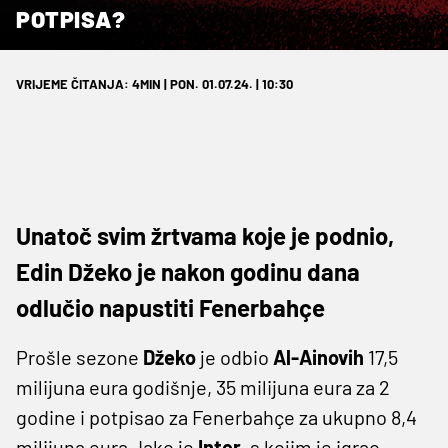
POTPISA?
VRIJEME ČITANJA: 4MIN | PON. 01.07.24. | 10:30
Unatoč svim žrtvama koje je podnio,
Edin Džeko je nakon godinu dana
odlučio napustiti Fenerbahçe
Prošle sezone
Džeko
je odbio
Al-Ainovih
17,5
milijuna eura godišnje, 35 milijuna eura za 2
godine i potpisao za Fenerbahçe za ukupno 8,4
milijuna eura. Iako je
Inter
, s kojim je igrao