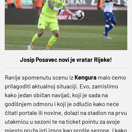
Josip Posavec novi je vratar Rijeke!
Ranije spomenutu scenu iz
Kengura
malo ćemo
prilagoditi aktualnoj situaciji. Evo, zamislimo
kako jedan običan navijač, koji je sada na
godišnjem odmoru i koji je odlučio kako neće
čitati portale ili novine, dolazi na stadion na prvu
utakmicu u sezoni te na ticket pointu za svoje
mjesto pruža isti iznos kao prošle sezone. I kako