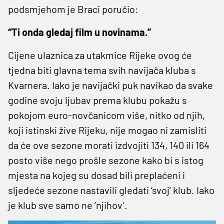
podsmjehom je Braci poručio:
“Ti onda gledaj film u novinama.”
Cijene ulaznica za utakmice Rijeke ovog će
tjedna biti glavna tema svih navijača kluba s
Kvarnera. Iako je navijački puk navikao da svake
godine svoju ljubav prema klubu pokažu s
pokojom euro-novčanicom više, nitko od njih,
koji istinski žive Rijeku, nije mogao ni zamisliti
da će ove sezone morati izdvojiti 134, 140 ili 164
posto više nego prošle sezone kako bi s istog
mjesta na kojeg su dosad bili preplaćeni i
sljedeće sezone nastavili gledati ‘svoj’ klub. Iako
je klub sve samo ne ‘njihov’.