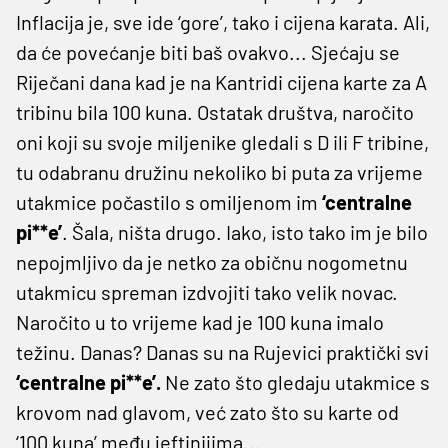
Inflacija je, sve ide ‘gore’, tako i cijena karata. Ali,
da će povećanje biti baš ovakvo... Sjećaju se
Riječani dana kad je na Kantridi cijena karte za A
tribinu bila 100 kuna. Ostatak društva, naročito
oni koji su svoje miljenike gledali s D ili F tribine,
tu odabranu družinu nekoliko bi puta za vrijeme
utakmice počastilo s omiljenom im
‘centralne
pi**e’
. Šala, ništa drugo. Iako, isto tako im je bilo
nepojmljivo da je netko za običnu nogometnu
utakmicu spreman izdvojiti tako velik novac.
Naročito u to vrijeme kad je 100 kuna imalo
težinu. Danas? Danas su na Rujevici praktički svi
‘centralne pi**e’.
Ne zato što gledaju utakmice s
krovom nad glavom, već zato što su karte od
‘100 kuna’ među jeftinijima...