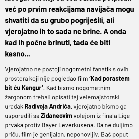
već po prvim reakcijama navijača mogu
shvatiti da su grubo pogriješili, ali
vjerojatno ih to sada ne brine. A onda
kad ih počne brinuti, tada će biti
kasno...
Vjerojatno ne postoji nogometni fanatik s ovih
prostora koji nije pogledao film
‘Kad porastem
bit ću Kengur’
. Kad bismo nogometnim
žargonom trebali opisati taj velemajstorski
uradak
Radivoja Andrića
, vjerojatno bismo ga
usporedili sa
Zidaneovim
volejom iz finala Lige
prvaka protiv Bayer Leverkusena. Da ne duljimo
priču, film je genijalan, neponovljiv. Baš poput