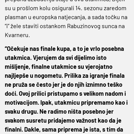
su u prošlom kolu osigurali 14. sezonu zaredom
plasman u europska natjecanja, a sada točku na
“i” žele staviti ostankom Rabuzinovog sunca na
Kvarneru.
“Očekuje nas finale kupa, a to je vrlo posebna
utakmica. Vjerujem da svi dijelimo isto
mišljenje, finalne utakmice su vjerojatno
najljepše u nogometu. Prilika za igranje finala
ne pruža se često jer je do njih iznimno teško
doći. Ovoj prilici pristupamo s velikom nadom i
motivacijom. Ipak, utakmicu pripremamo kao i
svaku drugu. Ne radimo ništa posebno jer
svakom susretu pridajemo važnost kao da je
finalni. Dakle, sama priprema je ista, s tim da