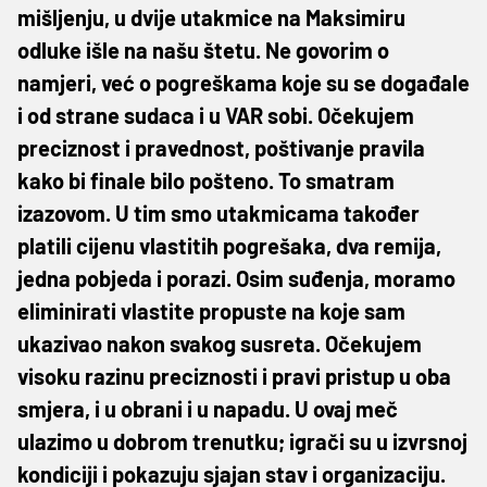
mišljenju, u dvije utakmice na Maksimiru
odluke išle na našu štetu. Ne govorim o
namjeri, već o pogreškama koje su se događale
i od strane sudaca i u VAR sobi. Očekujem
preciznost i pravednost, poštivanje pravila
kako bi finale bilo pošteno. To smatram
izazovom. U tim smo utakmicama također
platili cijenu vlastitih pogrešaka, dva remija,
jedna pobjeda i porazi. Osim suđenja, moramo
eliminirati vlastite propuste na koje sam
ukazivao nakon svakog susreta. Očekujem
visoku razinu preciznosti i pravi pristup u oba
smjera, i u obrani i u napadu. U ovaj meč
ulazimo u dobrom trenutku; igrači su u izvrsnoj
kondiciji i pokazuju sjajan stav i organizaciju.