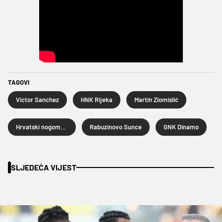
TAGOVI
Victor Sanchez
HNK Rijeka
Martin Zlomislić
Hrvatski nogometni kup
Rabuzinovo Sunce
GNK Dinamo
SLJEDEĆA VIJEST