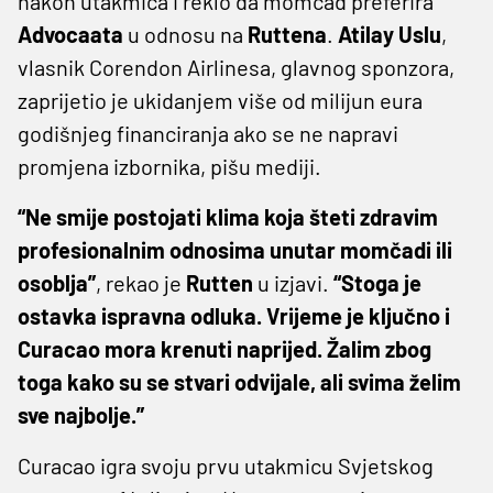
nakon utakmica i reklo da momčad preferira
Advocaata
u odnosu na
Ruttena
.
Atilay Uslu
,
vlasnik Corendon Airlinesa, glavnog sponzora,
zaprijetio je ukidanjem više od milijun eura
godišnjeg financiranja ako se ne napravi
promjena izbornika, pišu mediji.
“Ne smije postojati klima koja šteti zdravim
profesionalnim odnosima unutar momčadi ili
osoblja”
, rekao je
Rutten
u izjavi.
“Stoga je
ostavka ispravna odluka. Vrijeme je ključno i
Curacao mora krenuti naprijed. Žalim zbog
toga kako su se stvari odvijale, ali svima želim
sve najbolje.”
Curacao igra svoju prvu utakmicu Svjetskog