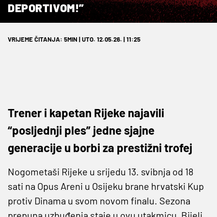
DEPORTIVOM!”
VRIJEME ČITANJA: 5MIN | UTO. 12.05.26. | 11:25
Trener i kapetan Rijeke najavili
“posljednji ples” jedne sjajne
generacije u borbi za prestižni trofej
Nogometaši Rijeke u srijedu 13. svibnja od 18
sati na Opus Areni u Osijeku brane hrvatski Kup
protiv Dinama u svom novom finalu. Sezona
prepuna uzbuđenja staje u ovu utakmicu, Bijeli