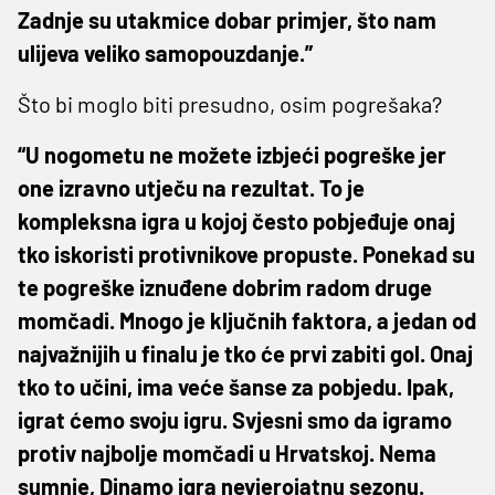
Zadnje su utakmice dobar primjer, što nam
ulijeva veliko samopouzdanje.”
Što bi moglo biti presudno, osim pogrešaka?
“U nogometu ne možete izbjeći pogreške jer
one izravno utječu na rezultat. To je
kompleksna igra u kojoj često pobjeđuje onaj
tko iskoristi protivnikove propuste. Ponekad su
te pogreške iznuđene dobrim radom druge
momčadi. Mnogo je ključnih faktora, a jedan od
najvažnijih u finalu je tko će prvi zabiti gol. Onaj
tko to učini, ima veće šanse za pobjedu. Ipak,
igrat ćemo svoju igru. Svjesni smo da igramo
protiv najbolje momčadi u Hrvatskoj. Nema
sumnje, Dinamo igra nevjerojatnu sezonu.