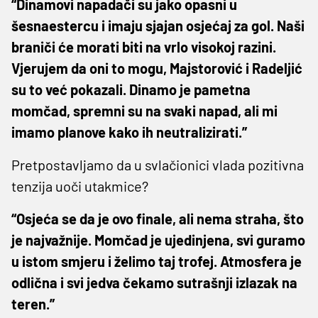
“Dinamovi napadači su jako opasni u
šesnaestercu i imaju sjajan osjećaj za gol. Naši
braniči će morati biti na vrlo visokoj razini.
Vjerujem da oni to mogu, Majstorović i Radeljić
su to već pokazali. Dinamo je pametna
momčad, spremni su na svaki napad, ali mi
imamo planove kako ih neutralizirati.”
Pretpostavljamo da u svlačionici vlada pozitivna
tenzija uoči utakmice?
“Osjeća se da je ovo finale, ali nema straha, što
je najvažnije. Momčad je ujedinjena, svi guramo
u istom smjeru i želimo taj trofej. Atmosfera je
odlična i svi jedva čekamo sutrašnji izlazak na
teren.”