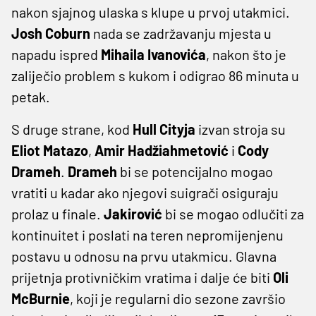
nakon sjajnog ulaska s klupe u prvoj utakmici.
Josh Coburn
nada se zadržavanju mjesta u
napadu ispred
Mihaila Ivanovića
, nakon što je
zaliječio problem s kukom i odigrao 86 minuta u
petak.
S druge strane, kod
Hull Cityja
izvan stroja su
Eliot Matazo
,
Amir Hadžiahmetović
i
Cody
Drameh
.
Drameh
bi se potencijalno mogao
vratiti u kadar ako njegovi suigrači osiguraju
prolaz u finale.
Jakirović
bi se mogao odlučiti za
kontinuitet i poslati na teren nepromijenjenu
postavu u odnosu na prvu utakmicu. Glavna
prijetnja protivničkim vratima i dalje će biti
Oli
McBurnie
, koji je regularni dio sezone završio