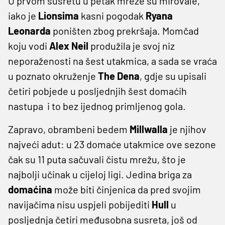
U prvom susretu u petak mreže su mirovale,
iako je
Lionsima
kasni pogodak
Ryana
Leonarda
poništen zbog prekršaja. Momčad
koju vodi
Alex Neil
produžila je svoj niz
neporaženosti na šest utakmica, a sada se vraća
u poznato okruženje
The Dena
, gdje su upisali
četiri pobjede u posljednjih šest domaćih
nastupa i to bez ijednog primljenog gola.
Zapravo, obrambeni bedem
Millwalla
je njihov
najveći adut: u 23 domaće utakmice ove sezone
čak su 11 puta sačuvali čistu mrežu, što je
najbolji učinak u cijeloj ligi. Jedina briga za
domaćina
može biti činjenica da pred svojim
navijačima nisu uspjeli pobijediti
Hull
u
posljednja četiri međusobna susreta, još od