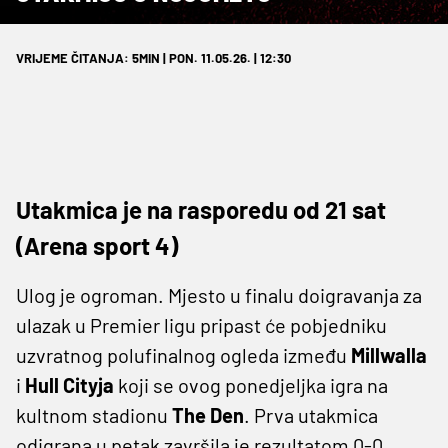
VRIJEME ČITANJA: 5MIN | PON. 11.05.26. | 12:30
Utakmica je na rasporedu od 21 sat
(Arena sport 4)
Ulog je ogroman. Mjesto u finalu doigravanja za
ulazak u Premier ligu pripast će pobjedniku
uzvratnog polufinalnog ogleda između
Millwalla
i
Hull Cityja
koji se ovog ponedjeljka igra na
kultnom stadionu
The Den
. Prva utakmica
odigrana u petak završila je rezultatom 0-0,