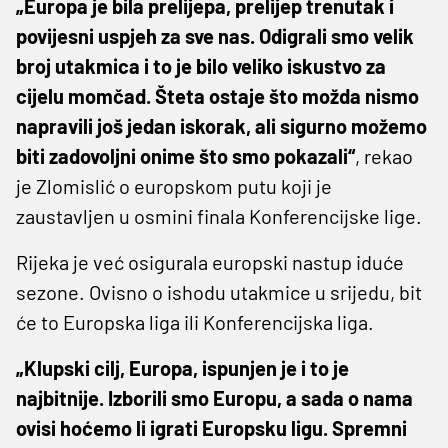
„Europa je bila prelijepa, prelijep trenutak i
povijesni uspjeh za sve nas. Odigrali smo velik
broj utakmica i to je bilo veliko iskustvo za
cijelu momčad. Šteta ostaje što možda nismo
napravili još jedan iskorak, ali sigurno možemo
biti zadovoljni onime što smo pokazali“
, rekao
je Zlomislić o europskom putu koji je
zaustavljen u osmini finala Konferencijske lige.
Rijeka je već osigurala europski nastup iduće
sezone. Ovisno o ishodu utakmice u srijedu, bit
će to Europska liga ili Konferencijska liga.
„Klupski cilj, Europa, ispunjen je i to je
najbitnije. Izborili smo Europu, a sada o nama
ovisi hoćemo li igrati Europsku ligu. Spremni