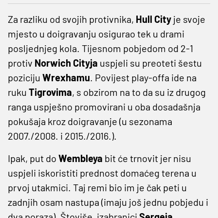
Za razliku od svojih protivnika,
Hull City
je svoje
mjesto u doigravanju osigurao tek u drami
posljednjeg kola. Tijesnom pobjedom od 2-1
protiv
Norwich Cityja
uspjeli su preoteti šestu
poziciju
Wrexhamu
. Povijest play-offa ide na
ruku
Tigrovima
, s obzirom na to da su iz drugog
ranga uspješno promovirani u oba dosadašnja
pokušaja kroz doigravanje (u sezonama
2007./2008. i 2015./2016.).
Ipak, put do
Wembleya
bit će trnovit jer nisu
uspjeli iskoristiti prednost domaćeg terena u
prvoj utakmici. Taj remi bio im je čak peti u
zadnjih osam nastupa (imaju još jednu pobjedu i
dva poraza). Štoviše, izabranici
Sergeja