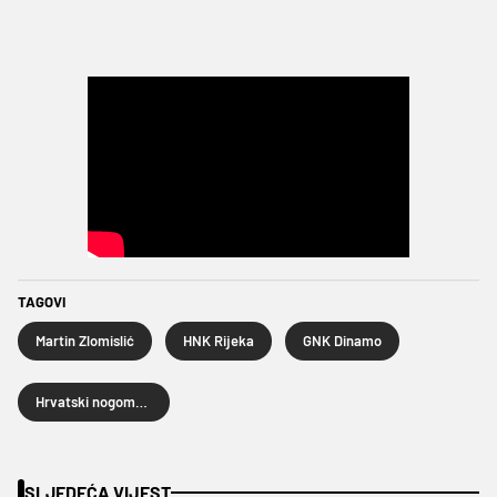
TAGOVI
Martin Zlomislić
HNK Rijeka
GNK Dinamo
Hrvatski nogometni kup
SLJEDEĆA VIJEST