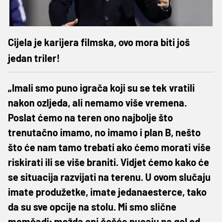
Cijela je karijera filmska, ovo mora biti još
jedan triler!
„Imali smo puno igrača koji su se tek vratili
nakon ozljeda, ali nemamo više vremena.
Poslat ćemo na teren ono najbolje što
trenutačno imamo, no imamo i plan B, nešto
što će nam tamo trebati ako ćemo morati više
riskirati ili se više braniti. Vidjet ćemo kako će
se situacija razvijati na terenu. U ovom slučaju
imate produžetke, imate jedanaesterce, tako
da su sve opcije na stolu. Mi smo slične
momčadi; možda oni češće pucaju na gol od