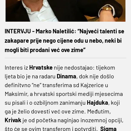
INTERVJU - Marko Naletilić: “Najveći talenti se
zakapare prije nego cijene odu u nebo, neki bi
mogli biti prodani već ove zime”
Interes iz
Hrvatske
nije nedostajao: tijekom
ljeta bio je na radaru
Dinama
, dok nije došlo
definitvno “ne” transferima sd Kajzerice u
Maksimir, a hrvatski sportski mediji mjesecima
su pisali i o ozbiljnom zanimanju
Hajduka
, koji
ga je želio dovesti već ove zime. Međutim,
Krivak
je od početka naginjao inozemnoj opciji,
što će se ovim transferom i potvrditi.
Sigma