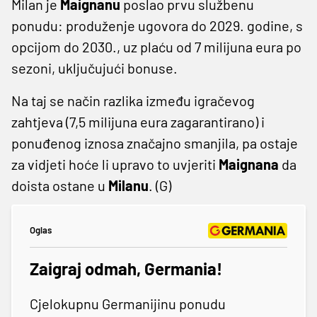
Milan je
Maignanu
poslao prvu službenu
ponudu: produženje ugovora do 2029. godine, s
opcijom do 2030., uz plaću od 7 milijuna eura po
sezoni, uključujući bonuse.
Na taj se način razlika između igračevog
zahtjeva (7,5 milijuna eura zagarantirano) i
ponuđenog iznosa značajno smanjila, pa ostaje
za vidjeti hoće li upravo to uvjeriti
Maignana
da
doista ostane u
Milanu
. (G)
Oglas
Zaigraj odmah, Germania!
Cjelokupnu Germanijinu ponudu