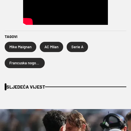
TAGOVI
Mike Maignan
AC Milan
Serie A
Francuska nogometna reprezentacija
SLJEDEĆA VIJEST