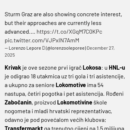
Sturm Graz are also showing concrete interest,
but their approaches are currently less
advanced.…
https://t.co/XGqM7C0KPc
pic.twitter.com/VJPxlN7AmM
— Lorenzo Lepore  (@lorenzooleporee)
December 27,
2025
Krivak
je ove sezone prvi igrač
Lokosa
: u
HNL-u
je odigrao 18 utakmica uz tri gola i tri asistencije,
a ukupno za seniore
Lokomotive
ima 54
nastupa, četiri pogotka i pet asistencija. Rođeni
Zabočanin
, proizvod
Lokomotivine
škole
nogometa i mladi hrvatski reprezentativac,
odavno je pod povećalom većih klubova;
Transfermarkt
ga trenutno cijeni na 1,5 milijuna