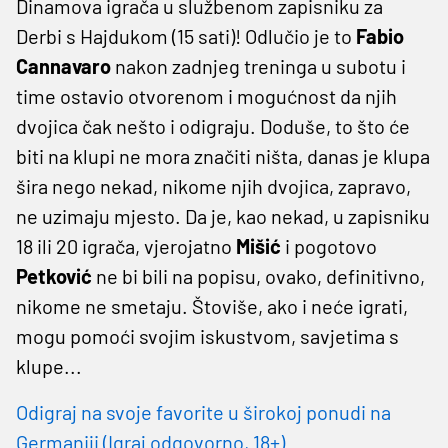
Dinamova igrača u službenom zapisniku za
Derbi s Hajdukom (15 sati)! Odlučio je to
Fabio
Cannavaro
nakon zadnjeg treninga u subotu i
time ostavio otvorenom i mogućnost da njih
dvojica čak nešto i odigraju. Doduše, to što će
biti na klupi ne mora značiti ništa, danas je klupa
šira nego nekad, nikome njih dvojica, zapravo,
ne uzimaju mjesto. Da je, kao nekad, u zapisniku
18 ili 20 igrača, vjerojatno
Mišić
i pogotovo
Petković
ne bi bili na popisu, ovako, definitivno,
nikome ne smetaju. Štoviše, ako i neće igrati,
mogu pomoći svojim iskustvom, savjetima s
klupe...
Odigraj na svoje favorite u širokoj ponudi na
Germaniji (Igraj odgovorno, 18+)