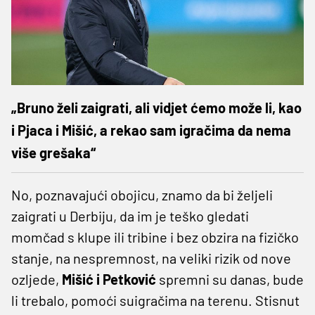
„Bruno želi zaigrati, ali vidjet ćemo može li, kao
i Pjaca i Mišić, a rekao sam igračima da nema
više grešaka“
No, poznavajući obojicu, znamo da bi željeli
zaigrati u Derbiju, da im je teško gledati
momčad s klupe ili tribine i bez obzira na fizičko
stanje, na nespremnost, na veliki rizik od nove
ozljede,
Mišić i Petković
spremni su danas, bude
li trebalo, pomoći suigračima na terenu. Stisnut