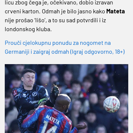
licu zbog čega je, očekivano, dobio izravan
crveni karton. Odmah je bilo jasno kako
Mateta
nije prošao ‘lišo’, a to su sad potvrdili i iz
londonskog kluba.
Prouči cjelokupnu ponudu za nogomet na
Germaniji i zaigraj odmah (Igraj odgovorno, 18+)