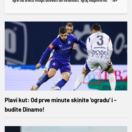
Igre na sreću mogu dovesti do ovisnosti. Igraj odgovorno.
Plavi kut: Od prve minute skinite 'ogradu' i -
budite Dinamo!