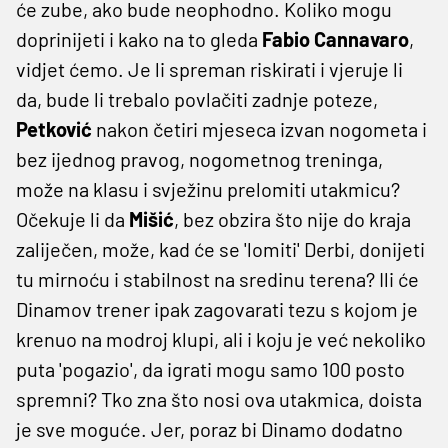
će zube, ako bude neophodno. Koliko mogu
doprinijeti i kako na to gleda
Fabio Cannavaro
,
vidjet ćemo. Je li spreman riskirati i vjeruje li
da, bude li trebalo povlačiti zadnje poteze,
Petković
nakon četiri mjeseca izvan nogometa i
bez ijednog pravog, nogometnog treninga,
može na klasu i svježinu prelomiti utakmicu?
Očekuje li da
Mišić
, bez obzira što nije do kraja
zaliječen, može, kad će se 'lomiti' Derbi, donijeti
tu mirnoću i stabilnost na sredinu terena? Ili će
Dinamov trener ipak zagovarati tezu s kojom je
krenuo na modroj klupi, ali i koju je već nekoliko
puta 'pogazio', da igrati mogu samo 100 posto
spremni? Tko zna što nosi ova utakmica, doista
je sve moguće. Jer, poraz bi Dinamo dodatno