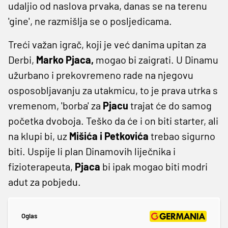
udaljio od naslova prvaka, danas se na terenu
'gine', ne razmišlja se o posljedicama.
Treći važan igrač, koji je već danima upitan za
Derbi,
Marko Pjaca,
mogao bi zaigrati. U Dinamu
užurbano i prekovremeno rade na njegovu
osposobljavanju za utakmicu, to je prava utrka s
vremenom, 'borba' za
Pjacu
trajat će do samog
početka dvoboja. Teško da će i on biti starter, ali
na klupi bi, uz
Mišića i Petkovića
trebao sigurno
biti. Uspije li plan Dinamovih liječnika i
fizioterapeuta,
Pjaca
bi ipak mogao biti modri
adut za pobjedu.
Oglas