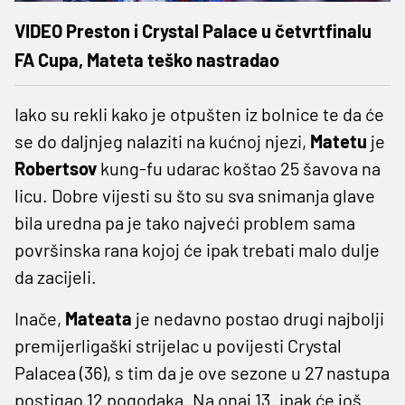
VIDEO Preston i Crystal Palace u četvrtfinalu
FA Cupa, Mateta teško nastradao
Iako su rekli kako je otpušten iz bolnice te da će
se do daljnjeg nalaziti na kućnoj njezi,
Matetu
je
Robertsov
kung-fu udarac koštao 25 šavova na
licu. Dobre vijesti su što su sva snimanja glave
bila uredna pa je tako najveći problem sama
površinska rana kojoj će ipak trebati malo dulje
da zacijeli.
Inače,
Mateata
je nedavno postao drugi najbolji
premijerligaški strijelac u povijesti Crystal
Palacea (36), s tim da je ove sezone u 27 nastupa
postigao 12 pogodaka. Na onaj 13. ipak će još