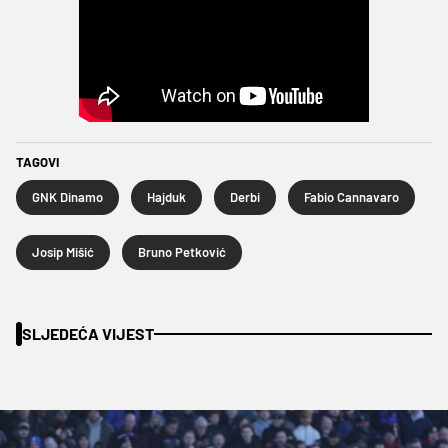
TAGOVI
GNK Dinamo
Hajduk
Derbi
Fabio Cannavaro
Josip Mišić
Bruno Petković
SLJEDEĆA VIJEST