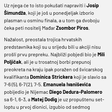
Uz njega će to isto pokušati napraviti i
Josip
Šimundža
, koji je još u ponedjeljak izborio
plasman u osminu finala, a u tom ga dvoboju
čeka peti nositelj Mađar
Zsombor Piros
.
Nažalost, preostala trojica hrvatskih
predstavnika koji su u srijedu bili u akciji nisu
prošli prvu prepreku. Najbliži pobjedi bio je
Mili
Poljičak
, ali je u trosatnoj borbi prepunoj
preokreta na kraju ipak poražen od švicarskog
kvalifikanta
Dominica Strickera
koji je slavio sa
7-6 (5), 6-7 (2), 7-5.
Emanuela Ivaniševića
pobijedio je Nijemac
Diego Dedura-Palomero
sa 6-1, 6-3, a
Matej Dodig
je uz propuštenu set-
loptu u prvoj dionici, izgubio od sedmog