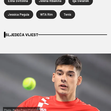
Elina Svitolina
Jelena Ribakina
Iga Swiatek
Jessica Pegula
WTA Rim
Tenis
SLJEDEĆA VIJEST
Photo: Marko Prpić/PIXSELL