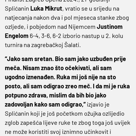
Splićanin
Luka Mikrut
, vratio se u srijedu na
natjecanja nakon dva i pol mjeseca stanke zbog
ozljede, i pobjedom nad Nijemcem
Justinom
Engelom
6-4, 3-6, 6-2 izborio nastup u 2. kolu
turnira na zagrebačkoj Šalati.
“Jako sam sretan. Bio sam jako uzbuđen prije
meča. Nisam znao što očekivati, ali sam
ugodno iznenađen. Ruka mi još nije na sto
posto, ali sam odigrao zreo meč. I da mi je ruka
potpuno zdrava, mislim da bih bio jako
zadovoljan kako sam odigrao,”
izjavio je
Splićanin koji je još početkom ožujka ozlijedio
zglob zapešća lijeve ruke te zbog toga još uvijek
ne može koristiti svoj iznimno učinkovit i