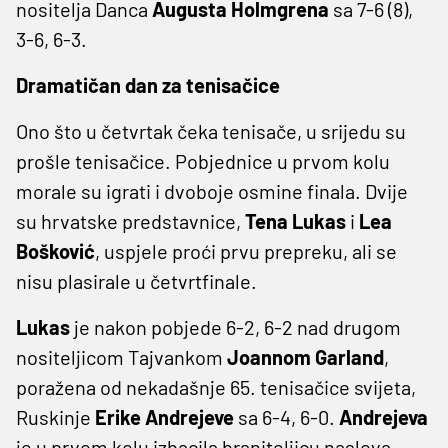
nositelja Danca
Augusta Holmgrena
sa 7-6 (8),
3-6, 6-3.
Dramatičan dan za tenisačice
Ono što u četvrtak čeka tenisače, u srijedu su
prošle tenisačice. Pobjednice u prvom kolu
morale su igrati i dvoboje osmine finala. Dvije
su hrvatske predstavnice,
Tena Lukas
i
Lea
Bošković
, uspjele proći prvu prepreku, ali se
nisu plasirale u četvrtfinale.
Lukas
je nakon pobjede 6-2, 6-2 nad drugom
nositeljicom Tajvankom
Joannom Garland
,
poražena od nekadašnje 65. tenisačice svijeta,
Ruskinje
Erike Andrejeve
sa 6-4, 6-0.
Andrejeva
je u prvom kolu izbacila braniteljicu naslova,