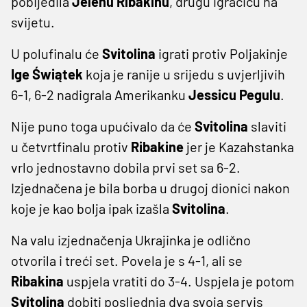
pobijedila
Jelenu Ribakinu
, drugu igračicu na
svijetu.
U polufinalu će
Svitolina
igrati protiv Poljakinje
Ige Świątek
koja je ranije u srijedu s uvjerljivih
6-1, 6-2 nadigrala Amerikanku
Jessicu Pegulu
.
Nije puno toga upućivalo da će
Svitolina
slaviti
u četvrtfinalu protiv
Ribakine
jer je Kazahstanka
vrlo jednostavno dobila prvi set sa 6-2.
Izjednačena je bila borba u drugoj dionici nakon
koje je kao bolja ipak izašla
Svitolina
.
Na valu izjednačenja Ukrajinka je odlično
otvorila i treći set. Povela je s 4-1, ali se
Ribakina
uspjela vratiti do 3-4. Uspjela je potom
Svitolina
dobiti posljednja dva svoja servis