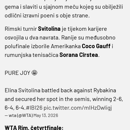
gema i slaviti u sjajnom meču kojeg su obilježili
odlični izravni poeni s obje strane.
Rimski turnir
Svitolina
je tijekom karijere
osvojila u dva navrata. Ranije su međusobno
polufinale izborile Amerikanka
Coco Gauff
i
rumunjska tenisačica
Sorana Cîrstea
.
PURE JOY 🤩
Elina Svitolina battled back against Rybakina
and secured her spot in the semis, winning 2-6,
6-4, 6-4.
#IBI26
pic.twitter.com/mlHzDwligj
— wta (@WTA)
May 13, 2026
WTA Rim, četvrtfinale: