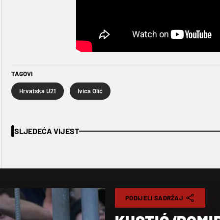
TAGOVI
Hrvatska U21
Ivica Olić
SLJEDEĆA VIJEST
PODIJELI SADRŽAJ