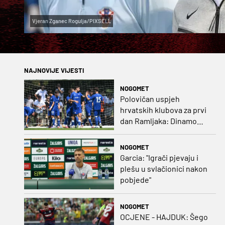
Vjeran Zganec Rogulja/PIXSELL
NAJNOVIJE VIJESTI
NOGOMET
Polovičan uspjeh
hrvatskih klubova za prvi
dan Ramljaka: Dinamo
poražen od Juventusa,
Hajduk bolji od Bologne
NOGOMET
Garcia: "Igrači pjevaju i
plešu u svlačionici nakon
pobjede"
NOGOMET
OCJENE - HAJDUK: Šego