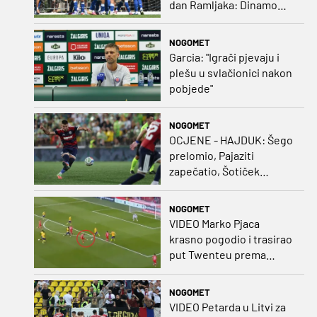
dan Ramljaka: Dinamo
poražen od Juventusa,
Hajduk bolji od Bologne
NOGOMET
Garcia: "Igrači pjevaju i
plešu u svlačionici nakon
pobjede"
NOGOMET
OCJENE - HAJDUK: Šego
prelomio, Pajaziti
zapečatio, Šotiček
oduševio u predstavi
splitskih 'odlikaša'
NOGOMET
VIDEO Marko Pjaca
krasno pogodio i trasirao
put Twenteu prema
važnoj pobjedi
NOGOMET
VIDEO Petarda u Litvi za