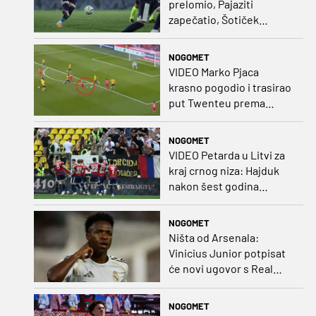
prelomio, Pajaziti
zapečatio, Šotiček
oduševio u predstavi
splitskih 'odlikaša'
NOGOMET
VIDEO Marko Pjaca
krasno pogodio i trasirao
put Twenteu prema
važnoj pobjedi
NOGOMET
VIDEO Petarda u Litvi za
kraj crnog niza: Hajduk
nakon šest godina
pobijedio na europskom
gostovanju
NOGOMET
Ništa od Arsenala:
Vinicius Junior potpisat
će novi ugovor s Real
Madridom
NOGOMET