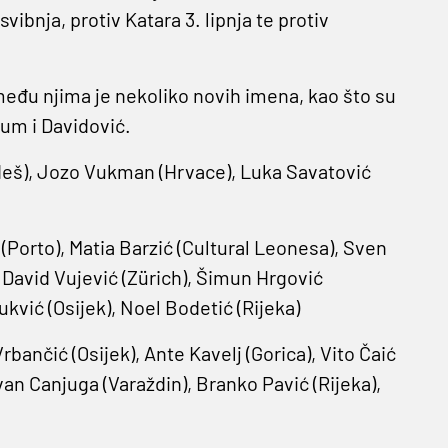
svibnja, protiv Katara 3. lipnja te protiv
 među njima je nekoliko novih imena, kao što su
um i Davidović.
udeš), Jozo Vukman (Hrvace), Luka Savatović
 (Porto), Matia Barzić (Cultural Leonesa), Sven
 David Vujević (Zürich), Šimun Hrgović
kvić (Osijek), Noel Bodetić (Rijeka)
ančić (Osijek), Ante Kavelj (Gorica), Vito Čaić
van Canjuga (Varaždin), Branko Pavić (Rijeka),