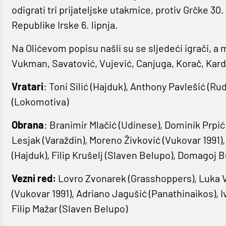
odigrati tri prijateljske utakmice, protiv Grčke 30. 
Republike Irske 6. lipnja.
Na Olićevom popisu našli su se sljedeći igrači, a
Vukman, Savatović, Vujević, Canjuga, Korač, Kard
Vratari
: Toni Silić (Hajduk), Anthony Pavlešić (R
(Lokomotiva)
Obrana
: Branimir Mlačić (Udinese), Dominik Prpić
Lesjak (Varaždin), Moreno Živković (Vukovar 1991),
(Hajduk), Filip Krušelj (Slaven Belupo), Domagoj Bu
Vezni red:
Lovro Zvonarek (Grasshoppers), Luka Vrb
(Vukovar 1991), Adriano Jagušić (Panathinaikos), I
Filip Mažar (Slaven Belupo)