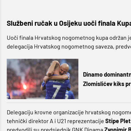
Službeni ručak u Osijeku uoči finala Kup
Uoči finala Hrvatskog nogometnog kupa održan je 
delegacija Hrvatskog nogometnog saveza, pred
Dinamo dominantno 
Zlomislićev kiks pr
Delegaciju krovne organizacije hrvatskog nogometa 
tehnički direktor A i U21 reprezentacije
Stipe Ple
predvodili su predsjednik GNK Dinama
Zvonimir 