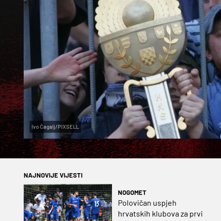
Ivo Čagalj/PIXSELL
NAJNOVIJE VIJESTI
NOGOMET
Polovičan uspjeh
hrvatskih klubova za prvi