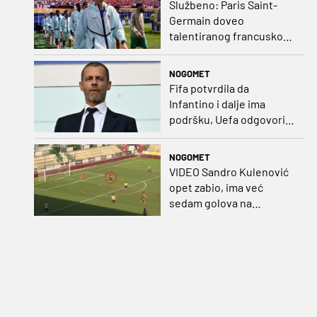
Službeno: Paris Saint-
Germain doveo
talentiranog francuskog
ofenzivca iz Monaca
NOGOMET
Fifa potvrdila da
Infantino i dalje ima
podršku, Uefa odgovorila
kako bojkot ostaje na
snazi
NOGOMET
VIDEO Sandro Kulenović
opet zabio, ima već
sedam golova na
pripremama