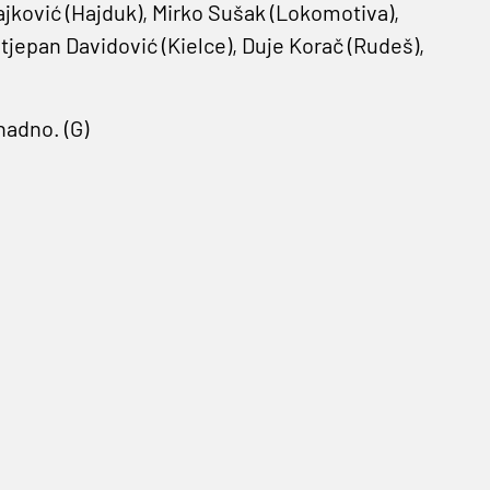
jković (Hajduk), Mirko Sušak (Lokomotiva),
 Stjepan Davidović (Kielce), Duje Korač (Rudeš),
nadno. (G)