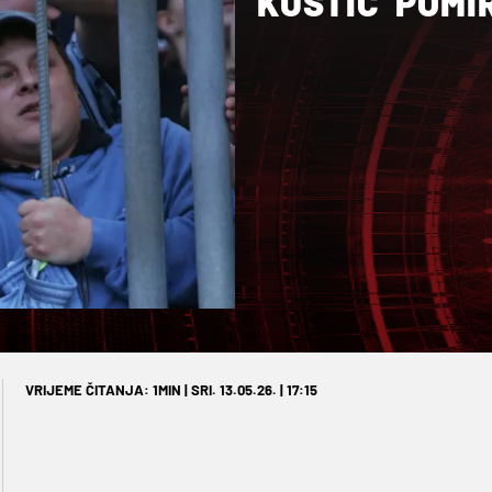
KUSTIĆ ‘POMI
VRIJEME ČITANJA: 1MIN | SRI. 13.05.26. | 17:15