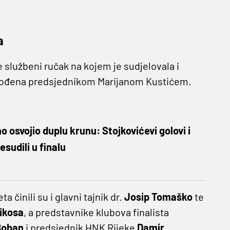
a
službeni ručak na kojem je sudjelovala i
vođena predsjednikom Marijanom Kustićem.
osvojio duplu krunu: Stojkovićevi golovi i
esudili u finalu
činili su i glavni tajnik dr.
Josip Tomaško
te
tikosa
, a predstavnike klubova finalista
Boban
i predsjednik HNK Rijeke
Damir