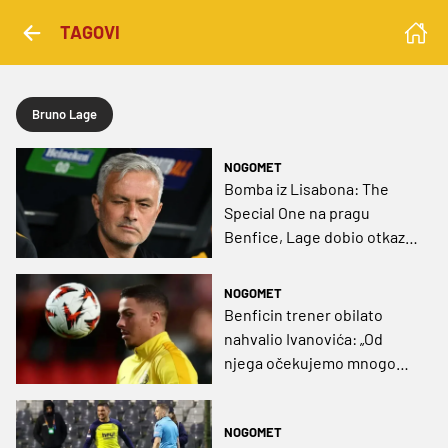
TAGOVI
Bruno Lage
NOGOMET
Bomba iz Lisabona: The
Special One na pragu
Benfice, Lage dobio otkaz
nakon blamaže protiv
Qarabaga!
NOGOMET
Benficin trener obilato
nahvalio Ivanovića: „Od
njega očekujemo mnogo
golova, znamo da nam to
može i ponuditi”
NOGOMET