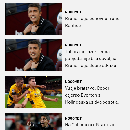
NOGOMET
Bruno Lage ponovno trener
Benfice
NOGOMET
Tablica ne laže: Jedna
pobjeda nije bila dovoljna,
Bruno Lage dobio otkaz u
Wolvesima
NOGOMET
Vučje bratstvo: Čopor
otjerao Everton s
Molineauxa uz dva pogotka
u mreži (VIDEO)
NOGOMET
Na Molineuxu ništa novo: