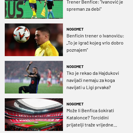
Trener Benfice: "Ivanović je
spreman za debi"
NOGOMET
Benficin trener o Ivanoviću:
„To je igrač kojeg vrlo dobro
poznajem”
NOGOMET
Tko je rekao da Hajdukovi
navijači nemaju za koga
navijati u Ligi prvaka?
NOGOMET
Može li Benfica šokirati
Katalonce? Torcidini
prijatelji traže vrijedne
bodove