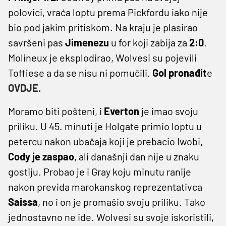
polovici, vraća loptu prema Pickfordu iako nije
bio pod jakim pritiskom. Na kraju je plasirao
savršeni pas
Jimenezu
u for koji zabija za
2:0
.
Molineux je eksplodirao, Wolvesi su pojevili
Toffiese a da se nisu ni pomučili.
Gol pronađit
e
OVDJE.
Moramo biti pošteni, i
Everton
je imao svoju
priliku. U 45. minuti je Holgate primio loptu u
petercu nakon ubačaja koji je prebacio Iwobi
,
Cody je zaspao
, ali današnji dan nije u znaku
gostiju. Probao je i Gray koju minutu ranije
nakon previda marokanskog reprezentativca
Saissa
, no i on je promašio svoju priliku. Tako
jednostavno ne ide. Wolvesi su svoje iskoristili,