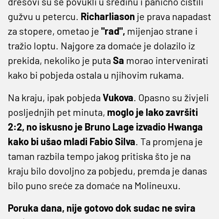
dresovi su se povukli u sredinu i panično čistili
gužvu u petercu.
Richarliason
je prava napadast
za stopere, ometao je
"rad",
mijenjao strane i
tražio loptu. Najgore za domaće je dolazilo iz
prekida, nekoliko je puta
Sa
morao intervenirati
kako bi pobjeda ostala u njihovim rukama.
Na kraju, ipak pobjeda
Vukova
. Opasno su živjeli
posljednjih pet minuta,
moglo je lako završiti
2:2, no iskusno je Bruno Lage izvadio Hwanga
kako bi ušao mladi Fabio Silva
. Ta promjena je
taman razbila tempo jakog pritiska što je na
kraju bilo dovoljno za pobjedu, premda je danas
bilo puno sreće za domaće na Molineuxu.
Poruka dana, nije gotovo dok sudac ne svira