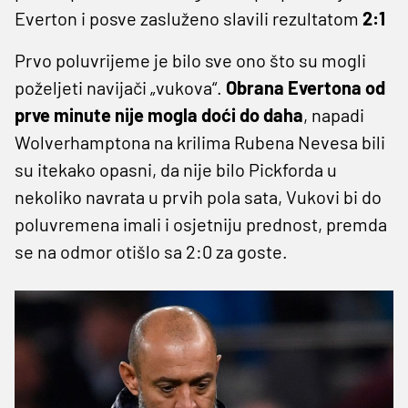
Everton i posve zasluženo slavili rezultatom
2:1
Prvo poluvrijeme je bilo sve ono što su mogli
poželjeti navijači „vukova“.
Obrana Evertona od
prve minute nije mogla doći do daha
, napadi
Wolverhamptona na krilima Rubena Nevesa bili
su itekako opasni, da nije bilo Pickforda u
nekoliko navrata u prvih pola sata, Vukovi bi do
poluvremena imali i osjetniju prednost, premda
se na odmor otišlo sa 2:0 za goste.