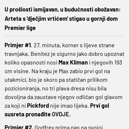
U prošlosti ismijavan, u budućnosti obožavan:
Arteta s 'dječjim vrtićem' stigao u gornji dom
Premier lige
Primjer #1
. 27. minuta, korner s lijeve strane
travnjaka. Benitez je sigurno jako dobro upoznat
koliko opasnosti nosi
Max Kliman
i njegovih 193
cm visine. Na kraju je Max zabio prvi gol na
utakmici, bio je skoro pa statičan prilikom
pozicioniranja, no tri plava dresa nisu bila
dovoljna da zaustave njegov odličan gol glavom
za koji ni
Pickford
nije imao lijeka.
Prvi gol
susreta pronađite
OVDJE.
Primjer #2.
Godfrey prima pas na svojoj