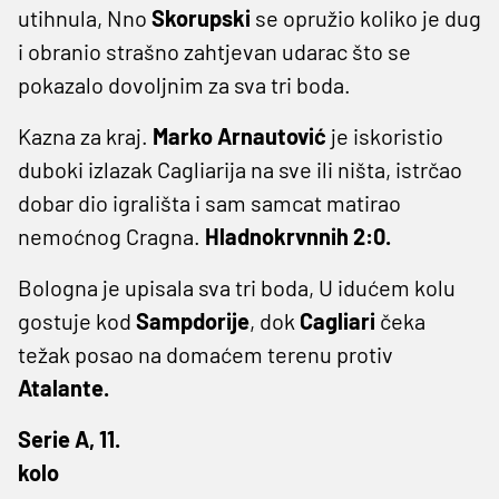
utihnula, Nno
Skorupski
se opružio koliko je dug
i obranio strašno zahtjevan udarac što se
pokazalo dovoljnim za sva tri boda.
Kazna za kraj.
Marko Arnautović
je iskoristio
duboki izlazak Cagliarija na sve ili ništa, istrčao
dobar dio igrališta i sam samcat matirao
nemoćnog Cragna.
Hladnokrvnnih 2:0.
Bologna je upisala sva tri boda, U idućem kolu
gostuje kod
Sampdorije
, dok
Cagliari
čeka
težak posao na domaćem terenu protiv
Atalante.
Serie A, 11.
kolo