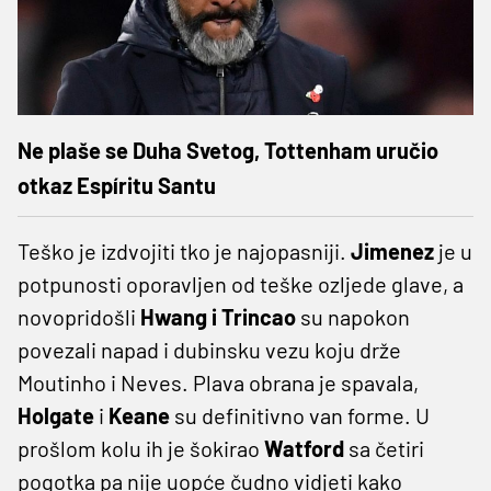
Ne plaše se Duha Svetog, Tottenham uručio
otkaz Espíritu Santu
Teško je izdvojiti tko je najopasniji.
Jimenez
je u
potpunosti oporavljen od teške ozljede glave, a
novopridošli
Hwang i Trincao
su napokon
povezali napad i dubinsku vezu koju drže
Moutinho i Neves. Plava obrana je spavala,
Holgate
i
Keane
su definitivno van forme. U
prošlom kolu ih je šokirao
Watford
sa četiri
pogotka pa nije uopće čudno vidjeti kako