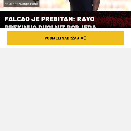
REUTERS/Sergio Perez
FALCAO JE PREBITAN: RAYO
PREKINUO DUGI NIZ POBJEDA
PODIJELI SADRŽAJ
VRIJEME ČITANJA: 4MIN | PON. 01.11.21. | 22:52
Očekivala se pobjeda i priključak s
vrhom tablice, na kraju samo remi
protiv Celte
Malo ili ništa.