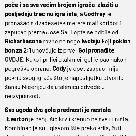
počeli sa sve većim brojem igrača izlaziti u
posljednju trećinu igrališta
, a
Godfrey
je
pronašao s dvadesetak metara mali koridor i
zapucao prema Jose Sa. Lopta se odbila od
Richarliasona
ravno na noge
Iwobiju
koji
poklon
bon za 2:1
unovčuje iz prve.
Gol pronađite
OVDJE.
Kako i priliči utakmici, gol je pao nakon
pogreške obrane.
Cody
je opet zaspao i nije
pokrio svog igrača što je naposlijetku otvorilo
šansu Nigerijcu da utakmicu odvede u
neizvjesnost.
Sva ugoda dva gola prednosti je nestala
.
Everton
je nanjušio krv i krenuo na sve ili ništa.
Kombinacije su uglavom išle preko krila, žuti