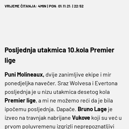
VRIJEME ČITANJA: 4MIN | PON. 01.11.21. | 22:52
Posljednja utakmica 10.kola Premier
lige
Puni Molineaux,
dvije zanimljive ekipe i mir
ponedjeljka navečer. Sraz Wolvesa i Evertona
posljednja je u nizu utakmica desetog kola
Premier lige
, a mi ne možemo reći da je bila
ipočemu posljednja. Dapače.
Bruno Lage
je
izveo na travnjak nabrijane
Vukove
koji su već u
prvom poluvremenu izgrizli neprepoznatljivi