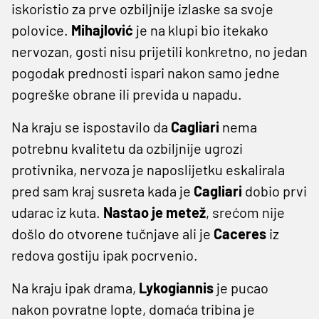
iskoristio za prve ozbiljnije izlaske sa svoje
polovice.
Mihajlović
je na klupi bio itekako
nervozan, gosti nisu prijetili konkretno, no jedan
pogodak prednosti ispari nakon samo jedne
pogreške obrane ili previda u napadu.
Na kraju se ispostavilo da
Cagliari
nema
potrebnu kvalitetu da ozbiljnije ugrozi
protivnika, nervoza je naposlijetku eskalirala
pred sam kraj susreta kada je
Cagliari
dobio prvi
udarac iz kuta.
Nastao je metež
, srećom nije
došlo do otvorene tučnjave ali je
Caceres
iz
redova gostiju ipak pocrvenio.
Na kraju ipak drama,
Lykogiannis
je pucao
nakon povratne lopte, domaća tribina je