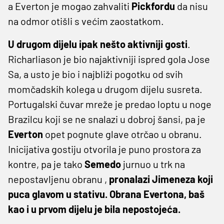
a Everton je mogao zahvaliti
Pickfordu
da nisu
na odmor otišli s većim zaostatkom.
U drugom dijelu ipak nešto aktivniji gosti
.
Richarliason je bio najaktivniji ispred gola Jose
Sa, a usto je bio i najbliži pogotku od svih
momčadskih kolega u drugom dijelu susreta.
Portugalski čuvar mreže je predao loptu u noge
Brazilcu koji se ne snalazi u dobroj šansi, pa je
Everton
opet pognute glave otrčao u obranu.
Inicijativa gostiju otvorila je puno prostora za
kontre, pa je tako
Semedo
jurnuo u trk na
nepostavljenu obranu ,
pronalazi Jimeneza koji
puca glavom u stativu. Obrana Evertona, baš
kao i u prvom dijelu je bila nepostojeća.