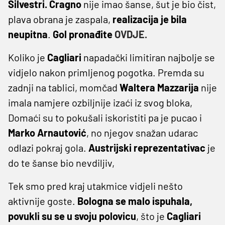
Silvestri.
Cragno
nije imao šanse, šut je bio čist,
plava obrana je zaspala,
realizacija je bila
neupitna
.
Gol pronađite
OVDJE.
Koliko je
Cagliari
napadački limitiran najbolje se
vidjelo nakon primljenog pogotka. Premda su
zadnji na tablici, momčad
Waltera Mazzarija
nije
imala namjere ozbiljnije izaći iz svog bloka,
Domaći su to pokušali iskoristiti pa je pucao i
Marko Arnautović
, no njegov snažan udarac
odlazi pokraj gola.
Austrijski reprezentativac
je
do te šanse bio nevdiljiv,
Tek smo pred kraj utakmice vidjeli nešto
aktivnije goste.
Bologna se malo ispuhala,
povukli su se u svoju polovicu
, što je
Cagliari