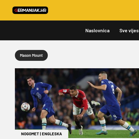
Naslovnica
Sve vijes
Mason Mount
NOGOMET
|
ENGLESKA