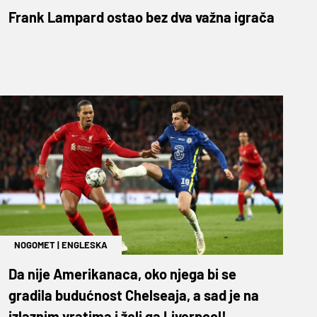
Frank Lampard ostao bez dva važna igrača
NOGOMET
|
ENGLESKA
Da nije Amerikanaca, oko njega bi se
gradila budućnost Chelseaja, a sad je na
izlaznim vratima i želi ga Liverpool!