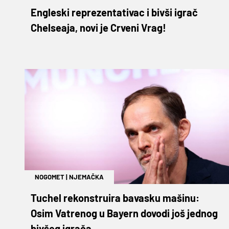
Engleski reprezentativac i bivši igrač
Chelseaja, novi je Crveni Vrag!
NOGOMET
|
NJEMAČKA
Tuchel rekonstruira bavasku mašinu:
Osim Vatrenog u Bayern dovodi još jednog
bivšeg igrača