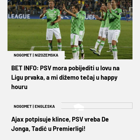
NOGOMET
|
NIZOZEMSKA
BET INFO: PSV mora pobijediti u lovu na
Ligu prvaka, a mi dižemo tečaj u happy
houru
NOGOMET
|
ENGLESKA
Ajax potpisuje klince, PSV vreba De
Jonga, Tadić u Premierligi!