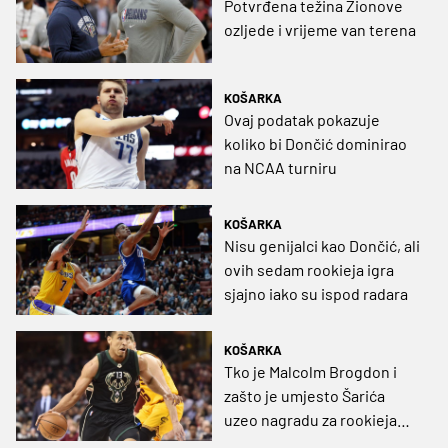
Potvrđena težina Zionove
ozljede i vrijeme van terena
KOŠARKA
Ovaj podatak pokazuje
koliko bi Dončić dominirao
na NCAA turniru
KOŠARKA
Nisu genijalci kao Dončić, ali
ovih sedam rookieja igra
sjajno iako su ispod radara
KOŠARKA
Tko je Malcolm Brogdon i
zašto je umjesto Šarića
uzeo nagradu za rookieja
godine?