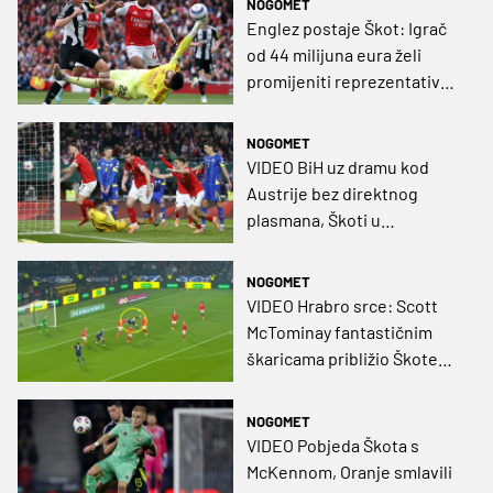
NOGOMET
Englez postaje Škot: Igrač
od 44 milijuna eura želi
promijeniti reprezentativni
dres
NOGOMET
VIDEO BiH uz dramu kod
Austrije bez direktnog
plasmana, Škoti u
nadoknadi izborili prvi SP od
1998.
NOGOMET
VIDEO Hrabro srce: Scott
McTominay fantastičnim
škaricama približio Škote
Mundijalu
NOGOMET
VIDEO Pobjeda Škota s
McKennom, Oranje smlavili