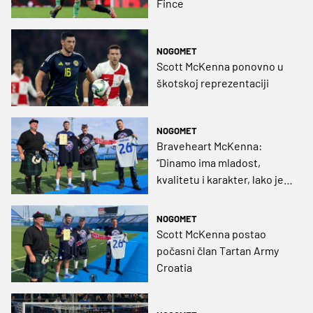
Fince
NOGOMET
Scott McKenna ponovno u
škotskoj reprezentaciji
NOGOMET
Braveheart McKenna:
“Dinamo ima mladost,
kvalitetu i karakter, lako je
igrati u takvoj momčadi”
NOGOMET
Scott McKenna postao
počasni član Tartan Army
Croatia