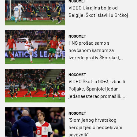
NOGOMET
VIDEO Ukrajina bolja od
Belgije, Škoti slavili u Grčkoj
NOGOMET
HNS prošao samo s
novčanom kaznom za
izgrede protiv Škotske i
Portugala
NOGOMET
VIDEO Škoti u 90+3. izbacili
Poljake, Španjolci jedan
jedanaesterac promašili,
drugi u nadoknadi zabili za
pobjedu
NOGOMET
“Slomljenog hrvatskog
heroja tješio neočekivani
saveznik”