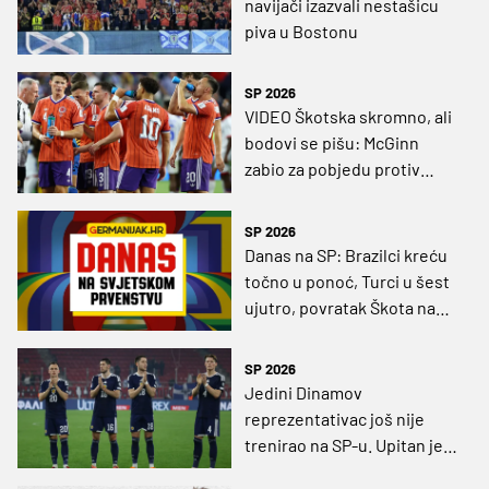
navijači izazvali nestašicu
piva u Bostonu
SP 2026
VIDEO Škotska skromno, ali
bodovi se pišu: McGinn
zabio za pobjedu protiv
Haitija
SP 2026
Danas na SP: Brazilci kreću
točno u ponoć, Turci u šest
ujutro, povratak Škota na
najveću scenu
SP 2026
Jedini Dinamov
reprezentativac još nije
trenirao na SP-u. Upitan je
za prvu utakmicu