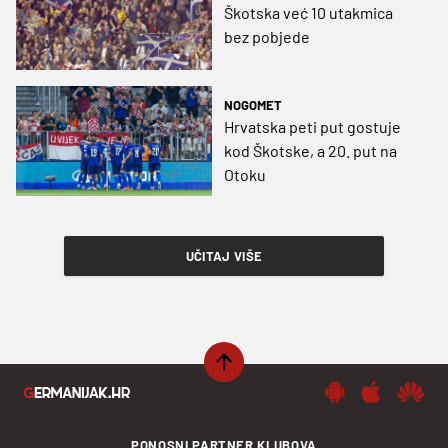
Škotska već 10 utakmica
bez pobjede
NOGOMET
Hrvatska peti put gostuje
kod Škotske, a 20. put na
Otoku
UČITAJ VIŠE
PONOSNI PARTNER KLUBOVA