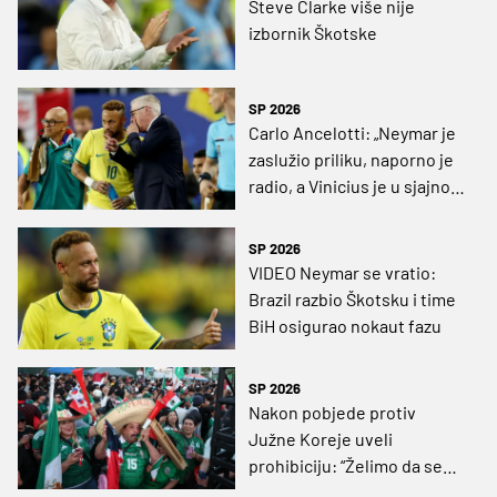
Steve Clarke više nije
izbornik Škotske
SP 2026
Carlo Ancelotti: „Neymar je
zaslužio priliku, naporno je
radio, a Vinicius je u sjajnoj
formi”
SP 2026
VIDEO Neymar se vratio:
Brazil razbio Škotsku i time
BiH osigurao nokaut fazu
SP 2026
Nakon pobjede protiv
Južne Koreje uveli
prohibiciju: “Želimo da se
navijači zabave, ali bez