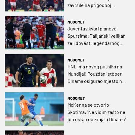
završile na prigodnoj
novčanici
NOGOMET
Juventus kvari planove
Spursima: Talijanski velikan
želi dovesti legendarnog
beka Liverpoola
NOGOMET
HNL ima novog putnika na
Mundijal! Pouzdani stoper
Dinama osigurao mjesto na
popisu za Svjetsko
prvenstvo
NOGOMET
McKenna se otvorio
Škotima: “Ne vidim zašto ne
bih ostao do kraja u Dinamu“