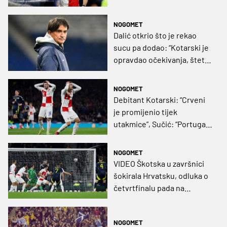
NOGOMET
Dalić otkrio što je rekao
sucu pa dodao: “Kotarski je
opravdao očekivanja, šteta
što smo se potrošili za
ništa”
NOGOMET
Debitant Kotarski: “Crveni
je promijenio tijek
utakmice”, Sučić: “Portugal
će igrati kao da je finale”
NOGOMET
VIDEO Škotska u završnici
šokirala Hrvatsku, odluka o
četvrtfinalu pada na
Poljudu!
NOGOMET