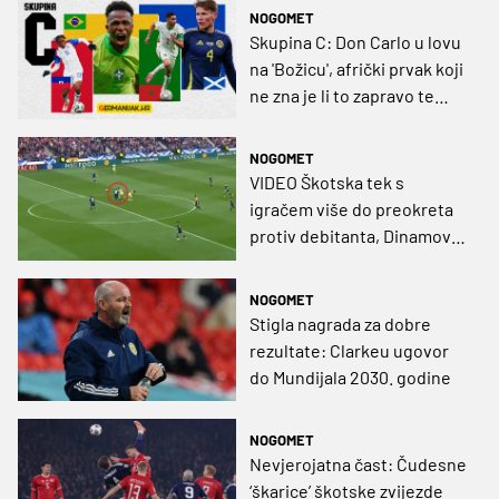
NOGOMET
Skupina C: Don Carlo u lovu
na 'Božicu', afrički prvak koji
ne zna je li to zapravo te
laureat Plavih u pohodu na
povijest
NOGOMET
VIDEO Škotska tek s
igračem više do preokreta
protiv debitanta, Dinamov
branič loše reagirao kod
pogotka
NOGOMET
Stigla nagrada za dobre
rezultate: Clarkeu ugovor
do Mundijala 2030. godine
NOGOMET
Nevjerojatna čast: Čudesne
‘škarice’ škotske zvijezde