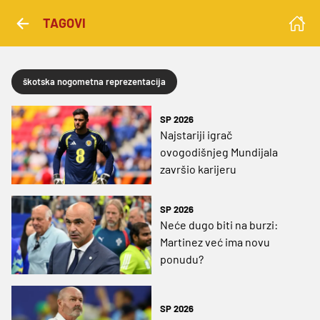
TAGOVI
škotska nogometna reprezentacija
SP 2026
Najstariji igrač
ovogodišnjeg Mundijala
završio karijeru
SP 2026
Neće dugo biti na burzi:
Martinez već ima novu
ponudu?
SP 2026