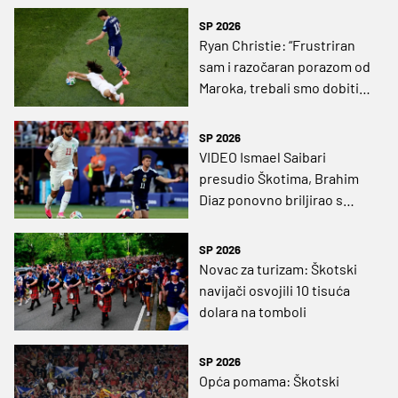
pretjerane konzumacije
SP 2026
alkohola”
Ryan Christie: “Frustriran
sam i razočaran porazom od
Maroka, trebali smo dobiti
jedanaesterac”
SP 2026
VIDEO Ismael Saibari
presudio Škotima, Brahim
Diaz ponovno briljirao s
asistencijom
SP 2026
Novac za turizam: Škotski
navijači osvojili 10 tisuća
dolara na tomboli
SP 2026
Opća pomama: Škotski