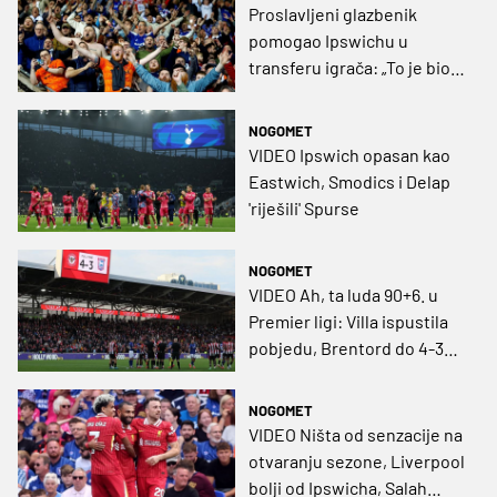
Proslavljeni glazbenik
pomogao Ipswichu u
transferu igrača: „To je bio
ključni trenutak“
NOGOMET
VIDEO Ipswich opasan kao
Eastwich, Smodics i Delap
'riješili' Spurse
NOGOMET
VIDEO Ah, ta luda 90+6. u
Premier ligi: Villa ispustila
pobjedu, Brentord do 4-3
slavlja! Haaland spasio
Građane
NOGOMET
VIDEO Ništa od senzacije na
otvaranju sezone, Liverpool
bolji od Ipswicha, Salah