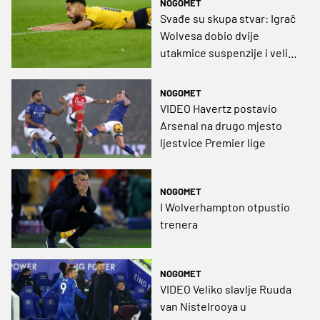
NOGOMET
Svađe su skupa stvar: Igrač
Wolvesa dobio dvije
utakmice suspenzije i veliku
novčanu kaznu
NOGOMET
VIDEO Havertz postavio
Arsenal na drugo mjesto
ljestvice Premier lige
NOGOMET
I Wolverhampton otpustio
trenera
NOGOMET
VIDEO Veliko slavlje Ruuda
van Nistelrooya u