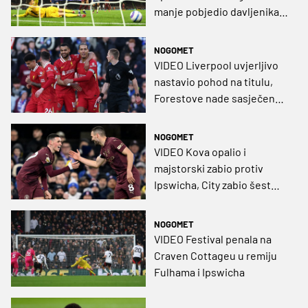
manje pobjedio davljenika,
Šumari zaustavili Topnike
NOGOMET
VIDEO Liverpool uvjerljivo
nastavio pohod na titulu,
Forestove nade sasječene,
a Jurić opet izgubio
NOGOMET
VIDEO Kova opalio i
majstorski zabio protiv
Ipswicha, City zabio šest
domaćinu
NOGOMET
VIDEO Festival penala na
Craven Cottageu u remiju
Fulhama i Ipswicha