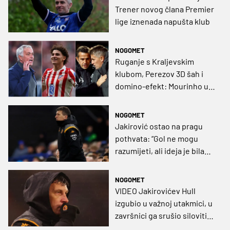
Trener novog člana Premier
lige iznenada napušta klub
NOGOMET
Ruganje s Kraljevskim
klubom, Perezov 3D šah i
domino-efekt: Mourinho u
Realu, Marco Silva u Benfici,
McKenna stiže u Fulham!
NOGOMET
Jakirović ostao na pragu
pothvata: “Gol ne mogu
razumijeti, ali ideja je bila
dobra, bio je to jedini način
da s njima igramo”
NOGOMET
VIDEO Jakirovićev Hull
izgubio u važnoj utakmici, u
završnici ga srušio siloviti
projektil