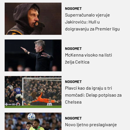
NOGOMET
Superračunalo vjeruje
Jakiroviću: Hull u
doigravanju za Premier ligu
NOGOMET
McKenna visoko na listi
želja Celtica
NOGOMET
Plavci kao da igraju s tri
momčadi: Delap potpisao za
Chelsea
NOGOMET
Novo ljetno preslagivanje