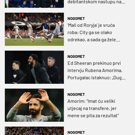
debitantskom nastupu na
klupi Leicestera
NOGOMET
'Mali od Roryja' je vruća
roba: City ga se olako
odrekao, a sada ga žele
Chelsea i Manchester
United
NOGOMET
Ed Sheeran prekinuo prvi
intervju Rubena Amorima,
Portugalac istaknuo: „Dugo
ćemo se još mučiti“
NOGOMET
Amorim: “Imat ću veliki
utjecaj na transfere, jer
mene se pita za rezultat”
NOGOMET