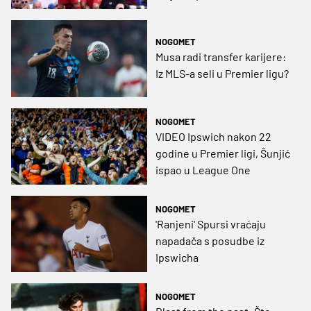
ponovno odlučio
NOGOMET
Musa radi transfer karijere:
Iz MLS-a seli u Premier ligu?
NOGOMET
VIDEO Ipswich nakon 22
godine u Premier ligi, Šunjić
ispao u League One
NOGOMET
'Ranjeni' Spursi vraćaju
napadača s posudbe iz
Ipswicha
NOGOMET