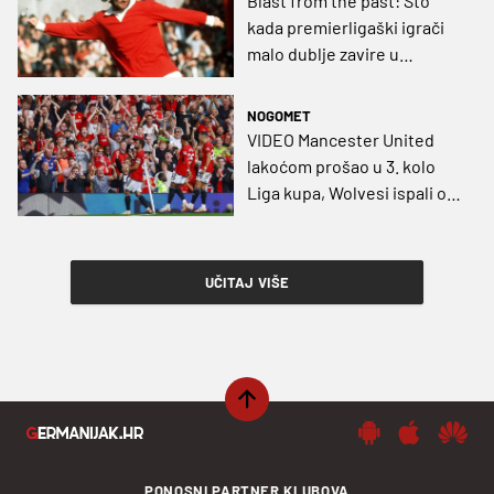
Blast from the past: Što
kada premierligaški igrači
malo dublje zavire u
'božićnu' čašicu? United,
West Ham i Ipswich doznali
NOGOMET
su na teži način
VIDEO Mancester United
lakoćom prošao u 3. kolo
Liga kupa, Wolvesi ispali od
drugoligaša
UČITAJ VIŠE
PONOSNI PARTNER KLUBOVA