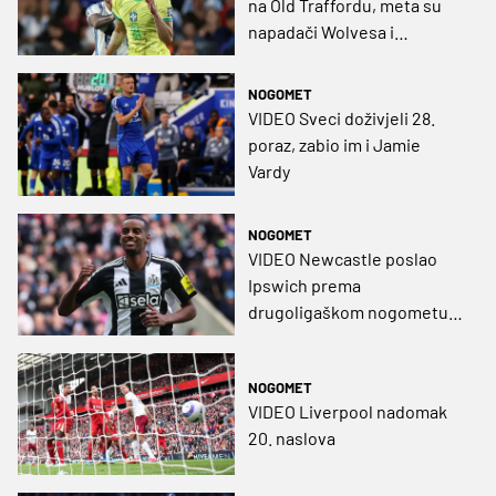
na Old Traffordu, meta su
napadači Wolvesa i
Ipswicha
NOGOMET
VIDEO Sveci doživjeli 28.
poraz, zabio im i Jamie
Vardy
NOGOMET
VIDEO Newcastle poslao
Ipswich prema
drugoligaškom nogometu
te uskočio na vlak za Ligu
prvaka
NOGOMET
VIDEO Liverpool nadomak
20. naslova