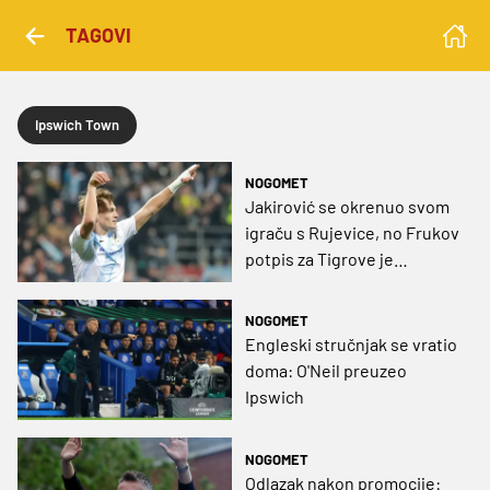
TAGOVI
Ipswich Town
NOGOMET
Jakirović se okrenuo svom
igraču s Rujevice, no Frukov
potpis za Tigrove je
zahtjevan zadatak
NOGOMET
Engleski stručnjak se vratio
doma: O'Neil preuzeo
Ipswich
NOGOMET
Odlazak nakon promocije: