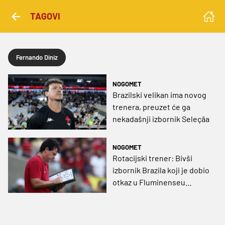
TAGOVI
Fernando Diniz
NOGOMET
Brazilski velikan ima novog
trenera, preuzet će ga
nekadašnji izbornik Seleçãa
NOGOMET
Rotacijski trener: Bivši
izbornik Brazila koji je dobio
otkaz u Fluminenseu
preuzeo Cruzeiro