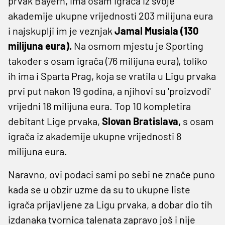
prvak Bayern, ima osam igrača iz svoje
akademije ukupne vrijednosti 203 milijuna eura
i najskuplji im je veznjak
Jamal Musiala (130
milijuna eura).
Na osmom mjestu je Sporting
također s osam igrača (76 milijuna eura), toliko
ih ima i Sparta Prag, koja se vratila u Ligu prvaka
prvi put nakon 19 godina, a njihovi su 'proizvodi'
vrijedni 18 milijuna eura. Top 10 kompletira
debitant Lige prvaka,
Slovan Bratislava,
s osam
igrača iz akademije ukupne vrijednosti 8
milijuna eura.
Naravno, ovi podaci sami po sebi ne znače puno
kada se u obzir uzme da su to ukupne liste
igrača prijavljene za Ligu prvaka, a dobar dio tih
izdanaka tvornica talenata zapravo još i nije