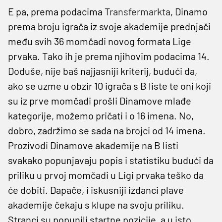
E pa, prema podacima
Transfermarkta
, Dinamo
prema broju igrača iz svoje akademije prednjači
među svih 36 momčadi novog formata Lige
prvaka. Tako ih je prema njihovim podacima 14.
Doduše, nije baš najjasniji kriterij, budući da,
ako se uzme u obzir 10 igrača s B liste te oni koji
su iz prve momčadi prošli Dinamove mlađe
kategorije, možemo pričati i o 16 imena. No,
dobro, zadržimo se sada na brojci od 14 imena.
Prozivodi Dinamove akademije na B listi
svakako popunjavaju popis i statistiku budući da
priliku u prvoj momčadi u Ligi prvaka teško da
će dobiti. Dapače, i iskusniji izdanci plave
akademije čekaju s klupe na svoju priliku.
Stranci su popunili startne pozicije, a u isto