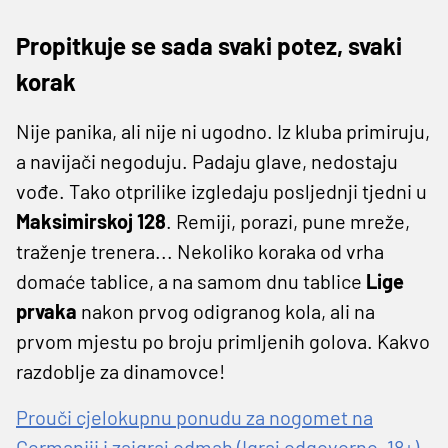
Propitkuje se sada svaki potez, svaki
korak
Nije panika, ali nije ni ugodno. Iz kluba primiruju,
a navijači negoduju. Padaju glave, nedostaju
vođe. Tako otprilike izgledaju posljednji tjedni u
Maksimirskoj 128
. Remiji, porazi, pune mreže,
traženje trenera... Nekoliko koraka od vrha
domaće tablice, a na samom dnu tablice
Lige
prvaka
nakon prvog odigranog kola, ali na
prvom mjestu po broju primljenih golova. Kakvo
razdoblje za dinamovce!
Prouči cjelokupnu ponudu za nogomet na
Germaniji i zaigraj odmah (Igraj odgovorno, 18+)