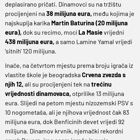
deplasirano pričati. Dinamovci su na tržištu
procijenjeni na
38 milijuna eura,
među kojima je
najskuplja karika
Martin Baturina (20 milijuna
eura),
dok su recimo, moci
La Masie
vrijedni
438 milijuna eura,
a samo Lamine Yamal vrijedi
'sitnih' 120 milijuna.
Inače, na četvrtom mjestu prema broju igrača iz
vlastite škole je beogradska
Crvena zvezda s
njih 12,
ali su procijenjeni tek na
trećinu
vrijednosti dinamovaca,
otprilike 13 milijuna
eura. Slijedi na petom mjestu nizozemski PSV s
10 nogometaša, ali je njihova vrijednost čak 83
milijuna eura, dok Benficinih devet vrijedi 92
milijuna. Dinamov krvnik, njemački rekordni