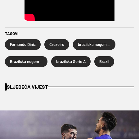
TAGOVI
Fernando Diniz
Cruzeiro
brazilska nogometna liga
Brazilska nogometna reprezentacija
brazilska Serie A
Brazil
SLJEDEĆA VIJEST