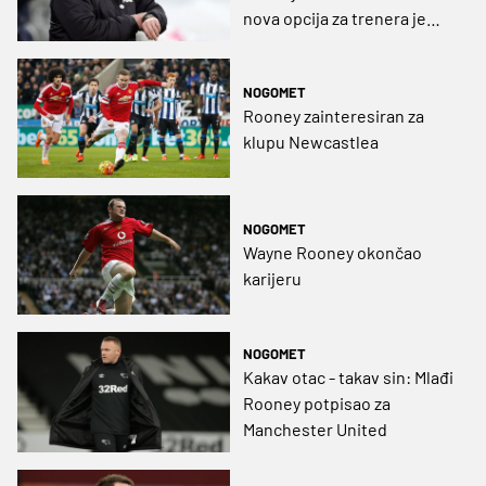
nova opcija za trenera je
Wayne Rooney
NOGOMET
Rooney zainteresiran za
klupu Newcastlea
NOGOMET
Wayne Rooney okončao
karijeru
NOGOMET
Kakav otac - takav sin: Mlađi
Rooney potpisao za
Manchester United