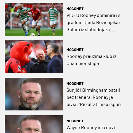
NOGOMET
VIDEO Rooney dominira i s
građom Djeda Božićnjaka:
Golom iz slobodnjaka
podjsetio na zlatne dane
NOGOMET
Rooney preuzima klub iz
Championshipa
NOGOMET
Šunjić i Birmingham ostali
bez trenera, Rooney je
bivši: "Rezultati nisu ispunili
jasna očekivanja"
NOGOMET
Wayne Rooney ima novi