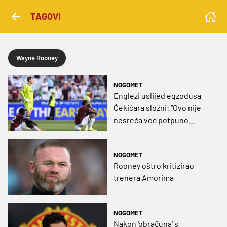
TAGOVI
Wayne Rooney
NOGOMET
Englezi uslijed egzodusa
Čekićara složni: “Ovo nije
nesreća već potpuno
zasluženo ispadanje”
NOGOMET
Rooney oštro kritizirao
trenera Amorima
NOGOMET
Nakon 'obračuna' s