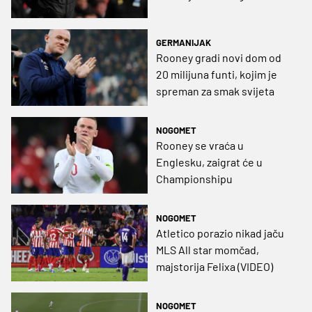
GERMANIJAK
Rooney gradi novi dom od
20 milijuna funti, kojim je
spreman za smak svijeta
NOGOMET
Rooney se vraća u
Englesku, zaigrat će u
Championshipu
NOGOMET
Atletico porazio nikad jaču
MLS All star momčad,
majstorija Felixa (VIDEO)
NOGOMET