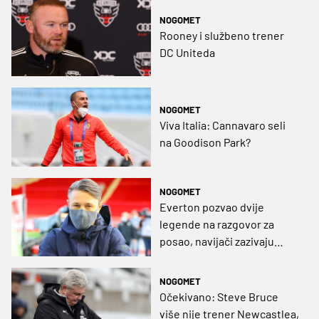
NOGOMET
Rooney i službeno trener
DC Uniteda
NOGOMET
Viva Italia: Cannavaro seli
na Goodison Park?
NOGOMET
Everton pozvao dvije
legende na razgovor za
posao, navijači zazivaju
Kovača
NOGOMET
Očekivano: Steve Bruce
više nije trener Newcastlea,