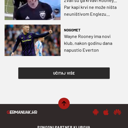
Zvali su ga krvavi Rooney...
Par kapi krvi ne može ništa
neuništivom Englezu
(VIDEO)
NOGOMET
Wayne Rooney ima novi
klub, nakon godinu dana
napustio Everton
UČITAJ VIŠE
PONOSNI PARTNER KLUBOVA