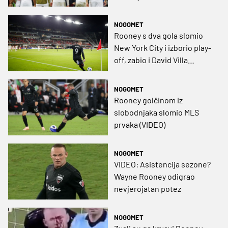
NOGOMET
Rooney s dva gola slomio
New York City i izborio play-
off, zabio i David Villa
(VIDEO)
NOGOMET
Rooney golčinom iz
slobodnjaka slomio MLS
prvaka (VIDEO)
NOGOMET
VIDEO: Asistencija sezone?
Wayne Rooney odigrao
nevjerojatan potez
NOGOMET