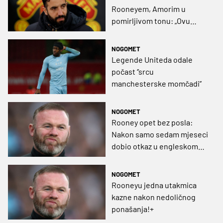
Rooneyem, Amorim u
pomirljivom tonu: „Ovu
sezonu ništa ne može
spasiti, ni osvajanje EL“
NOGOMET
Legende Uniteda odale
počast ‘’srcu
manchesterske momčadi’’
NOGOMET
Rooney opet bez posla:
Nakon samo sedam mjeseci
dobio otkaz u engleskom
drugoligašu
NOGOMET
Rooneyu jedna utakmica
kazne nakon nedoličnog
ponašanja!+