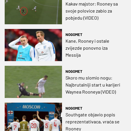
Kakav majstor: Rooney sa
svoje polovice zabio za
pobjedu (VIDEO)
NOGOMET
Kane, Rooney i ostale
zvijezde ponovno iza
Messija
NOGOMET
Skoro mu slomio nogu:
Najbrutalniji start u karijeri
Waynea Rooneya (VIDEO)
NOGOMET
Southgate objavio popis
reprezentativaca, vraća se
Rooney