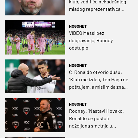
klub, vodit će nekadašnjeg
mladog reprezentativca
Hrvatske
NOGOMET
VIDEO Messi bez
doigravanja, Rooney
odstupio
NOGOMET
C. Ronaldo otvorio dušu:
"Klub me izdao, Ten Haga ne
poštujem, a mislim da znam
zašto me Rooney kritizira""
NOGOMET
Rooney: "Nastavi li ovako,
Ronaldo će postati
neželjena smetnja u
Unitedu"